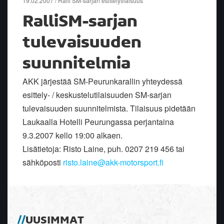
19.02.2007 / Ralli SM-sarjan esittelytilaisuus
RalliSM-sarjan
tulevaisuuden
suunnitelmia
AKK järjestää SM-Peurunkarallin yhteydessä
esittely- / keskustelutilaisuuden SM-sarjan
tulevaisuuden suunnitelmista. Tilaisuus pidetään
Laukaalla Hotelli Peurungassa perjantaina
9.3.2007 kello 19:00 alkaen.
Lisätietoja: Risto Laine, puh. 0207 219 456 tai
sähköposti
risto.laine@akk-motorsport.fi
UUSIMMAT