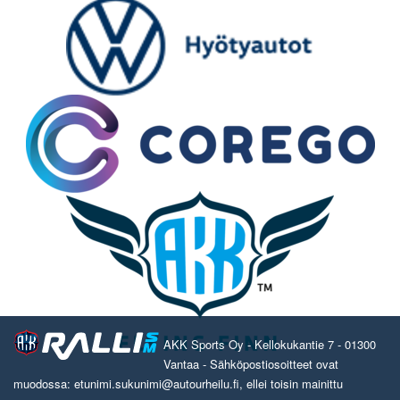
AKK Sports Oy - Kellokukantie 7 - 01300
Vantaa - Sähköpostiosoitteet ovat
muodossa: etunimi.sukunimi@autourheilu.fi, ellei toisin mainittu