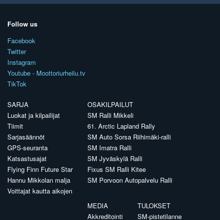
Follow us
Facebook
Twitter
Instagram
Youtube - Moottoriurheilu.tv
TikTok
SARJA
OSAKILPAILUT
Luokat ja kilpailijat
SM Ralli Mikkeli
Tiimit
61. Arctic Lapland Rally
Sarjasäännöt
SM Auto Sorsa Riihimäki-ralli
GPS-seuranta
SM Imatra Ralli
Katsastusajat
SM Jyväskylä Ralli
Flying Finn Future Star
Fixus SM Ralli Kitee
Hannu Mikkolan malja
SM Porvoon Autopalvelu Ralli
Voittajat kautta aikojen
MEDIA
TULOKSET
Akkreditointi
SM-pistetilanne