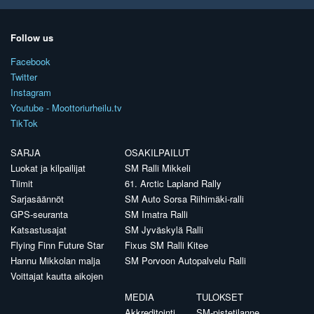
Follow us
Facebook
Twitter
Instagram
Youtube - Moottoriurheilu.tv
TikTok
SARJA
OSAKILPAILUT
Luokat ja kilpailijat
SM Ralli Mikkeli
Tiimit
61. Arctic Lapland Rally
Sarjasäännöt
SM Auto Sorsa Riihimäki-ralli
GPS-seuranta
SM Imatra Ralli
Katsastusajat
SM Jyväskylä Ralli
Flying Finn Future Star
Fixus SM Ralli Kitee
Hannu Mikkolan malja
SM Porvoon Autopalvelu Ralli
Voittajat kautta aikojen
MEDIA
TULOKSET
Akkreditointi
SM-pistetilanne