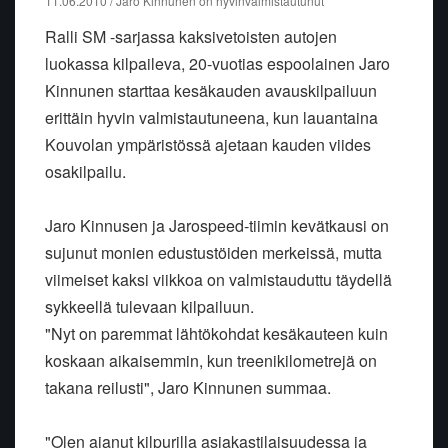
11.06.2010 / Jaro Kinnunen on hyvinvalmistautunut
Ralli SM -sarjassa kaksivetoisten autojen
luokassa kilpaileva, 20-vuotias espoolainen Jaro
Kinnunen starttaa kesäkauden avauskilpailuun
erittäin hyvin valmistautuneena, kun lauantaina
Kouvolan ympäristössä ajetaan kauden viides
osakilpailu.
Jaro Kinnusen ja Jarospeed-tiimin kevätkausi on
sujunut monien edustustöiden merkeissä, mutta
viimeiset kaksi viikkoa on valmistauduttu täydellä
sykkeellä tulevaan kilpailuun.
"Nyt on paremmat lähtökohdat kesäkauteen kuin
koskaan aikaisemmin, kun treenikilometrejä on
takana reilusti", Jaro Kinnunen summaa.
"Olen ajanut kilpurilla asiakastilaisuudessa ja