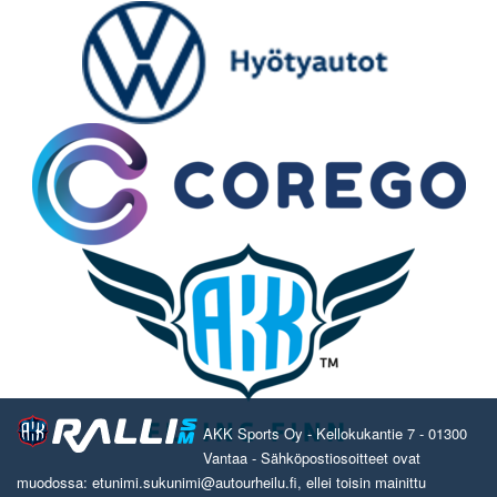
AKK Sports Oy - Kellokukantie 7 - 01300
Vantaa - Sähköpostiosoitteet ovat
muodossa: etunimi.sukunimi@autourheilu.fi, ellei toisin mainittu