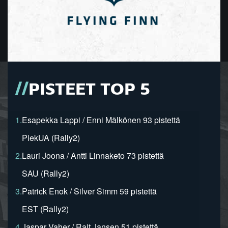
PISTEET TOP 5
1.
Esapekka Lappi / Enni Mälkönen 93 pistettä
PiekUA (Rally2)
2.
Lauri Joona / Antti Linnaketo 73 pistettä
SAU (Rally2)
3.
Patrick Enok / Silver Simm 59 pistettä
EST (Rally2)
4.
Jaspar Vaher / Rait Jansen 51 pistettä