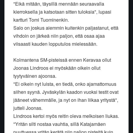
"Eikä mitään, täysillä mennään seuraavalla
kierroksella ja katsotaan sitten tuloksia", lupasi
kartturi Tomi Tuominenkin.
Salo on joskus aiemmin kuitenkin paljastanut, että
vihdoin on järkeä niin paljon, että osaa ajaa
viisaasti kauden lopputulos mielessään.
Kolmantena SM-pisteissä ennen Keravaa ollut
Joonas Lindroos ei myöskään oikein ollut
tyytyväinen ajoonsa.
"Ei oikein nyt luista, en tiedä, onko ajamattomuus
siihen syynä. Jyväskylän kaadon vuoksi testit ovat
jääneet vähemmälle, ja nyt on ihan liikaa yritystä",
jutteli Joonas.
Lindroos kertoi myös reitin oleva melkoisen liukas.
"Yritän silti nostaa vauhtia, sillä Katajamäen
puuttuessa yritän kerätä niin paljon pisteitä kuin