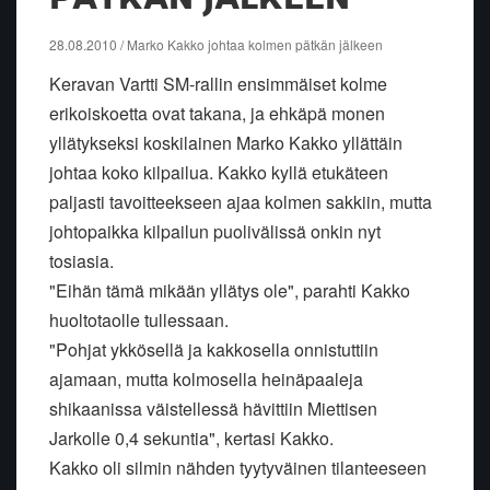
28.08.2010 / Marko Kakko johtaa kolmen pätkän jälkeen
Keravan Vartti SM-rallin ensimmäiset kolme
erikoiskoetta ovat takana, ja ehkäpä monen
yllätykseksi koskilainen Marko Kakko yllättäin
johtaa koko kilpailua. Kakko kyllä etukäteen
paljasti tavoitteekseen ajaa kolmen sakkiin, mutta
johtopaikka kilpailun puolivälissä onkin nyt
tosiasia.
"Eihän tämä mikään yllätys ole", parahti Kakko
huoltotaolle tullessaan.
"Pohjat ykkösellä ja kakkosella onnistuttiin
ajamaan, mutta kolmosella heinäpaaleja
shikaanissa väistellessä hävittiin Miettisen
Jarkolle 0,4 sekuntia", kertasi Kakko.
Kakko oli silmin nähden tyytyväinen tilanteeseen