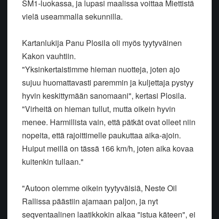
SM1-luokassa, ja lupasi maalissa voittaa Miettistä
vielä useammalla sekunnilla.
Kartanlukija Panu Plosila oli myös tyytyväinen
Kakon vauhtiin.
"Yksinkertaistimme hieman nuotteja, joten ajo
sujuu huomattavasti paremmin ja kuljettaja pystyy
hyvin keskittymään sanomaani", kertasi Plosila.
"Virheitä on hieman tullut, mutta oikein hyvin
menee. Harmillista vain, että pätkät ovat olleet niin
nopeita, että rajoittimelle paukuttaa aika-ajoin.
Huiput meillä on tässä 166 km/h, joten aika kovaa
kuitenkin tullaan."
"Autoon olemme oikein tyytyväisiä, Neste Oil
Rallissa päästiin ajamaan paljon, ja nyt
seqventaalinen laatikkokin alkaa "istua käteen", ei