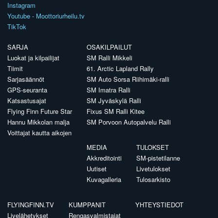
Instagram
Youtube - Moottoriurheilu.tv
TikTok
SARJA
OSAKILPAILUT
Luokat ja kilpailijat
SM Ralli Mikkeli
Tiimit
61. Arctic Lapland Rally
Sarjasäännöt
SM Auto Sorsa Riihimäki-ralli
GPS-seuranta
SM Imatra Ralli
Katsastusajat
SM Jyväskylä Ralli
Flying Finn Future Star
Fixus SM Ralli Kitee
Hannu Mikkolan malja
SM Porvoon Autopalvelu Ralli
Voittajat kautta aikojen
MEDIA
TULOKSET
Akkreditointi
SM-pistetilanne
Uutiset
Livetulokset
Kuvagalleria
Tulosarkisto
FLYINGFINN.TV
KUMPPANIT
YHTEYSTIEDOT
Livelähetykset
Rengasvalmistajat