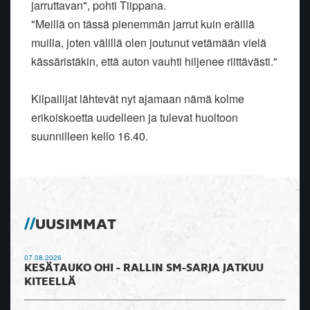
jarruttavan", pohti Tiippana.
"Meillä on tässä pienemmän jarrut kuin eräillä
muilla, joten välillä olen joutunut vetämään vielä
kässäristäkin, että auton vauhti hiljenee riittävästi."
Kilpailijat lähtevät nyt ajamaan nämä kolme
erikoiskoetta uudelleen ja tulevat huoltoon
suunnilleen kello 16.40.
UUSIMMAT
07.08.2026
KESÄTAUKO OHI - RALLIN SM-SARJA JATKUU
KITEELLÄ