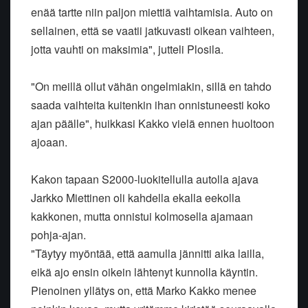
enää tartte niin paljon miettiä vaihtamisia. Auto on
sellainen, että se vaatii jatkuvasti oikean vaihteen,
jotta vauhti on maksimia", jutteli Plosila.
"On meillä ollut vähän ongelmiakin, sillä en tahdo
saada vaihteita kuitenkin ihan onnistuneesti koko
ajan päälle", huikkasi Kakko vielä ennen huoltoon
ajoaan.
Kakon tapaan S2000-luokitellulla autolla ajava
Jarkko Miettinen oli kahdella ekalla eekolla
kakkonen, mutta onnistui kolmosella ajamaan
pohja-ajan.
"Täytyy myöntää, että aamulla jännitti aika lailla,
eikä ajo ensin oikein lähtenyt kunnolla käyntin.
Pienoinen yllätys on, että Marko Kakko menee