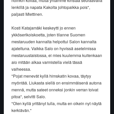
noinkin kovaa, mutta yritämme kiristää seuraavalla
lenkillä ja napata Kakolta johtopaikka pois",
paljasti Miettinen.
Kosti Katajamäki keskeytti jo ennen
ykköserikoiskoetta, joten tilanne Suomen
mestaruuden kannalta helpottui Salon kannalta
ajateltuna. Vaikka Salo on hyvissä asetelmissa
mestaruustaistossa, ei mies kuulemma kuitenkaan
aio mitään alkaa varmistella vielä tässä
vaiheessa.
"Pojat menevät kyllä himskatin kovaa, täytyy
myöntää. Liukasta siellä on ensimmäisenä autona
mennä, mutta sateet onneksi jonkin verran toivat
pitoa", selvitti Salo.
"Olen kyllä yrittänyt tulla, mutta en oikein nyt näytä
kerkiävän."