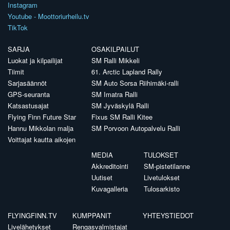
Instagram
Youtube - Moottoriurheilu.tv
TikTok
SARJA
OSAKILPAILUT
Luokat ja kilpailijat
SM Ralli Mikkeli
Tiimit
61. Arctic Lapland Rally
Sarjasäännöt
SM Auto Sorsa Riihimäki-ralli
GPS-seuranta
SM Imatra Ralli
Katsastusajat
SM Jyväskylä Ralli
Flying Finn Future Star
Fixus SM Ralli Kitee
Hannu Mikkolan malja
SM Porvoon Autopalvelu Ralli
Voittajat kautta aikojen
MEDIA
TULOKSET
Akkreditointi
SM-pistetilanne
Uutiset
Livetulokset
Kuvagalleria
Tulosarkisto
FLYINGFINN.TV
KUMPPANIT
YHTEYSTIEDOT
Livelähetykset
Rengasvalmistajat