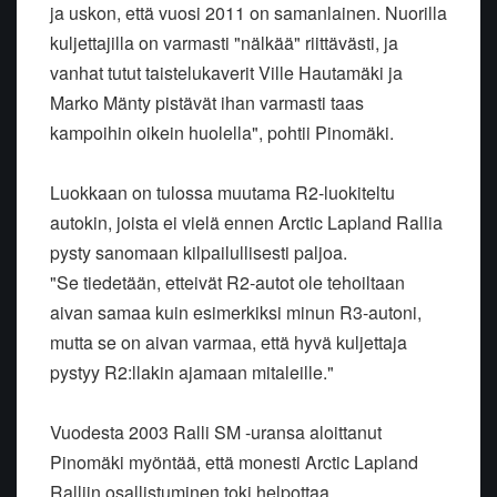
ja uskon, että vuosi 2011 on samanlainen. Nuorilla
kuljettajilla on varmasti "nälkää" riittävästi, ja
vanhat tutut taistelukaverit Ville Hautamäki ja
Marko Mänty pistävät ihan varmasti taas
kampoihin oikein huolella", pohtii Pinomäki.
Luokkaan on tulossa muutama R2-luokiteltu
autokin, joista ei vielä ennen Arctic Lapland Rallia
pysty sanomaan kilpailullisesti paljoa.
"Se tiedetään, etteivät R2-autot ole tehoiltaan
aivan samaa kuin esimerkiksi minun R3-autoni,
mutta se on aivan varmaa, että hyvä kuljettaja
pystyy R2:llakin ajamaan mitaleille."
Vuodesta 2003 Ralli SM -uransa aloittanut
Pinomäki myöntää, että monesti Arctic Lapland
Ralliin osallistuminen toki helpottaa