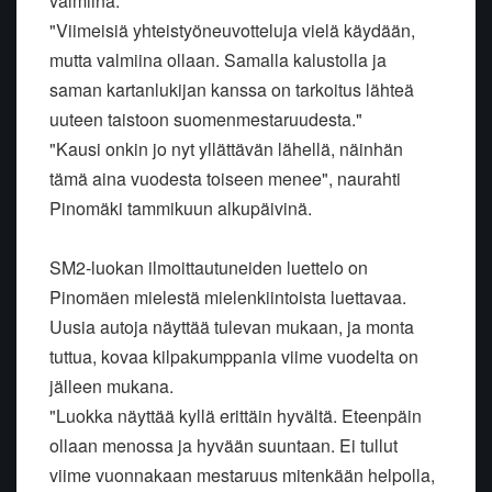
valmiina.
"Viimeisiä yhteistyöneuvotteluja vielä käydään,
mutta valmiina ollaan. Samalla kalustolla ja
saman kartanlukijan kanssa on tarkoitus lähteä
uuteen taistoon suomenmestaruudesta."
"Kausi onkin jo nyt yllättävän lähellä, näinhän
tämä aina vuodesta toiseen menee", naurahti
Pinomäki tammikuun alkupäivinä.
SM2-luokan ilmoittautuneiden luettelo on
Pinomäen mielestä mielenkiintoista luettavaa.
Uusia autoja näyttää tulevan mukaan, ja monta
tuttua, kovaa kilpakumppania viime vuodelta on
jälleen mukana.
"Luokka näyttää kyllä erittäin hyvältä. Eteenpäin
ollaan menossa ja hyvään suuntaan. Ei tullut
viime vuonnakaan mestaruus mitenkään helpolla,