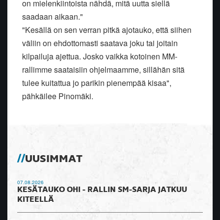
on mielenkiintoista nähdä, mitä uutta siellä
saadaan aikaan."
"Kesällä on sen verran pitkä ajotauko, että siihen
väliin on ehdottomasti saatava joku tai joitain
kilpailuja ajettua. Josko vaikka kotoinen MM-
rallimme saataisiin ohjelmaamme, sillähän sitä
tulee kuitattua jo parikin pienempää kisaa",
pähkäilee Pinomäki.
UUSIMMAT
07.08.2026
KESÄTAUKO OHI - RALLIN SM-SARJA JATKUU
KITEELLÄ