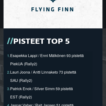
PISTEET TOP 5
1.
Esapekka Lappi / Enni Mälkönen 93 pistettä
PiekUA (Rally2)
2.
Lauri Joona / Antti Linnaketo 73 pistettä
SAU (Rally2)
3.
Patrick Enok / Silver Simm 59 pistettä
EST (Rally2)
4.
Jaspar Vaher / Rait Jansen 51 pistettä