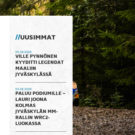
UUSIMMAT
05.08.2026
VILLE PYNNÖNEN
KYYDITTI LEGENDAT
MAALIIN
JYVÄSKYLÄSSÄ
03.08.2026
PALUU PODIUMILLE –
LAURI JOONA
KOLMAS
JYVÄSKYLÄN MM-
RALLIN WRC2-
LUOKASSA