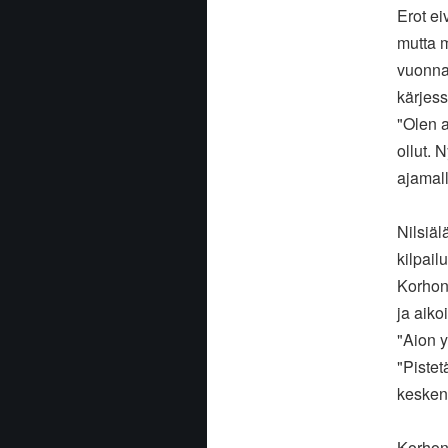
Erot ei
mutta m
vuonna
kärjess
"Olen a
ollut. 
ajamall
Nilsiäl
kilpail
Korhone
ja aiko
"Aion y
"Pistet
kesken 
Korhone