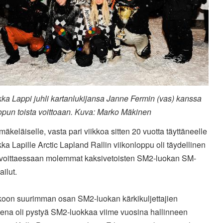
ka Lappi juhli kartanlukijansa Janne Fermin (vas) kanssa
opun toista voittoaan. Kuva: Marko Mäkinen
äkeläiselle, vasta pari viikkoa sitten 20 vuotta täyttäneelle
a Lapille Arctic Lapland Rallin viikonloppu oli täydellinen
voittaessaan molemmat kaksivetoisten SM2-luokan SM-
ailut.
oon suurimman osan SM2-luokan kärkikuljettajien
eena oli pystyä SM2-luokkaa viime vuosina hallinneen