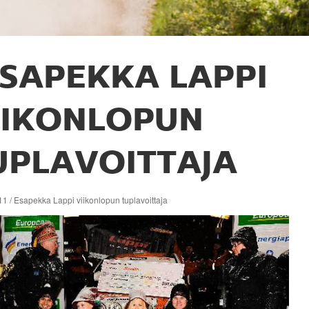
SAPEKKA LAPPI
IIKONLOPUN
UPLAVOITTAJA
1 / Esapekka Lappi viikonlopun tuplavoittaja