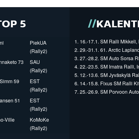
TOP 5
KALENT
1. 16.-17.1. SM Ralli Mikkeli, 
ni
PiekUA
2. 29.-31.1. 61. Arctic Laplan
(Rally2)
3. 27.-28.2. SM Auto Sorsa Rii
innaketo 73
SAU
4. 22.-23.5. SM Imatra Ralli, I
(Rally2)
5. 12.-13.6. SM Jyväskylä Rall
r Simm 59
EST
6. 14.-15.8. Fixus SM Ralli Kit
(Rally2)
7. 25.-26.9. SM Porvoon Autop
Jansen 51
EST
(Rally2)
o-Ville
KoMoKe
(Rally2)