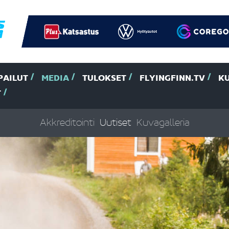
PAILUT
MEDIA
TULOKSET
FLYINGFINN.TV
K
T
Akkreditointi
Uutiset
Kuvagalleria