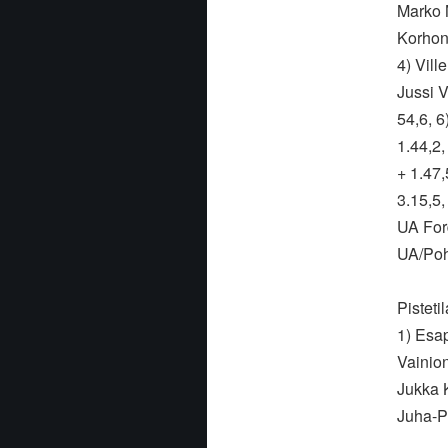
Marko 
Korhon
4) Vil
Jussi 
54,6, 
1.44,2
+ 1.47
3.15,5,
UA Ford
UA/Poh
Pisteti
1) Esap
Vainio
Jukka K
Juha-P