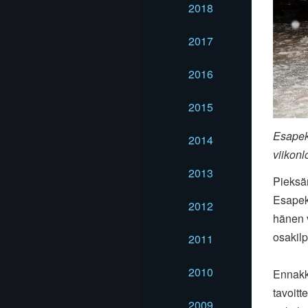
2018
2017
2016
2015
Esapek
2014
viikonl
2013
Pieksäm
Esapekk
2012
hänen 
osakilp
2011
2010
Ennakk
tavoitt
2009