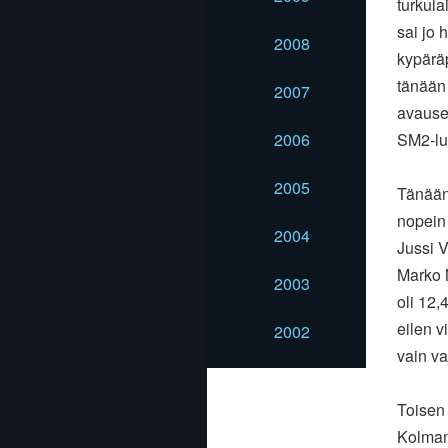
turkula
sai jo 
2008
kypäräp
tänään 
2007
avauser
2006
SM2-lu
2005
Tänään 
nopein 
2004
Jussi 
Marko 
2003
oli 12,
eilen v
2002
vain v
Toisen
Kolmann