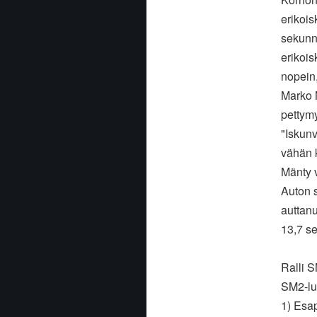
erikois
sekunni
erikois
nopein,
Marko M
pettymy
"Iskunv
vähän k
Mänty v
Auton s
auttanu
13,7 se
Ralli S
SM2-lu
1) Esa