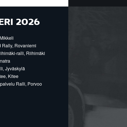
ERI 2026
Mikkeli
d Rally, Rovaniemi
himäki-ralli, Riihimäki
matra
i, Jyväskylä
ee, Kitee
alvelu Ralli, Porvoo