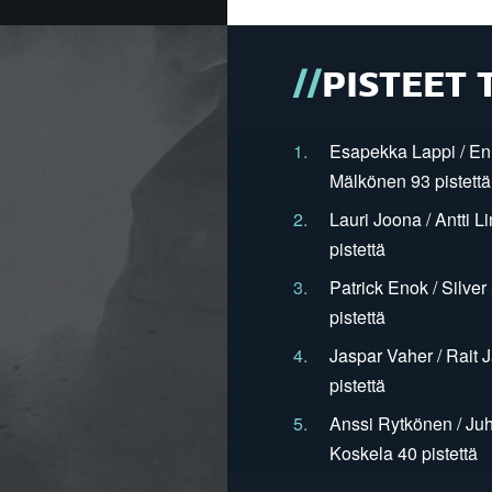
PISTEET 
1.
Esapekka Lappi / En
Mälkönen 93 pistettä
2.
Lauri Joona / Antti L
pistettä
3.
Patrick Enok / Silve
pistettä
4.
Jaspar Vaher / Rait 
pistettä
5.
Anssi Rytkönen / Juh
Koskela 40 pistettä