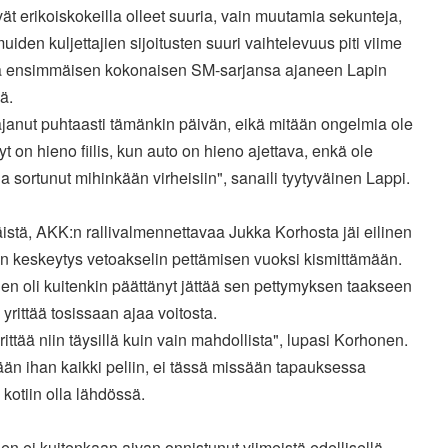
vät erikoiskokeilla olleet suuria, vain muutamia sekunteja,
uiden kuljettajien sijoitusten suuri vaihtelevuus piti viime
 ensimmäisen kokonaisen SM-sarjansa ajaneen Lapin
ä.
janut puhtaasti tämänkin päivän, eikä mitään ongelmia ole
Nyt on hieno fiilis, kun auto on hieno ajettava, enkä ole
a sortunut mihinkään virheisiin", sanaili tyytyväinen Lappi.
äistä, AKK:n rallivalmennettavaa Jukka Korhosta jäi eilinen
un keskeytys vetoakselin pettämisen vuoksi kismittämään.
n oli kuitenkin päättänyt jättää sen pettymyksen taakseen
i yrittää tosissaan ajaa voitosta.
rittää niin täysillä kuin vain mahdollista", lupasi Korhonen.
ään ihan kaikki peliin, ei tässä missään tapauksessa
kotiin olla lähdössä.
n ei kuitenkaan aivan onnistunut viimeistä edellisellä