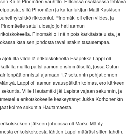
isen Kalle Pinomäen vauhtiin. Eilisessä osakisassa tehtävä
helpotusta, sillä Pinomäen ja kartanlukijan Matti Kaskisen
uhelinyksikkö rikkoontui. Pinomäki oli eilen viides, ja
Pinomäelle sattui ulosajo jo heti aamun
ikoiskokeella. Pinomäki oli näin pois kärkitaisteluista, ja
okassa kisa sen johdosta tavallistakin tasaisempaa.
ajetuilla viidellä erikoiskokeella Esapekka Lappi oli
kaikilla muilla paitsi aamun ensimmäisellä, jossa Oulun
Vainionpää onnistui ajamaan 1,7 sekunnin pohjat ennen
Mäntyä. Lappi oli aamun avauspätkän kolmas, ero kärkeen
4 sekuntia. Ville Hautamäki jäi Lapista vajaan sekunnin, ja
iimeiselle erikoiskokeelle keskeyttänyt Jukka Korhonenkin
ajaat kolme sekuntia Hautamäestä.
 erikoiskokeen jälkeen johdossa oli Marko Mänty.
esta erikoiskokeesta lähtien Lappi määräsi sitten tahdin.