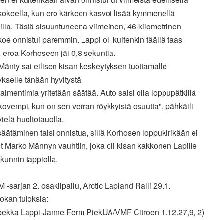
kokeella, kun ero kärkeen kasvoi lisää kymmenellä
lla. Tästä sisuuntuneena viimeinen, 46-kilometrinen
koe onnistui paremmin. Lappi oli kuitenkin täällä taas
 eroa Korhoseen jäi 0,8 sekuntia.
änty sai eilisen kisan keskeytyksen tuottamalle
kselle tänään hyvitystä.
aimentimia yritetään säätää. Auto saisi olla loppupätkillä
ovempi, kun on sen verran röykkyistä osuutta", pähkäili
ielä huoltotauolla.
äätäminen taisi onnistua, sillä Korhosen loppukirikään ei
t Marko Männyn vauhtiin, joka oli kisan kakkonen Lapille
kunnin tappiolla.
M -sarjan 2. osakilpailu, Arctic Lapland Ralli 29.1.
okan tuloksia:
pekka Lappi-Janne Ferm PiekUA/VMF Citroen 1.12.27,9, 2)