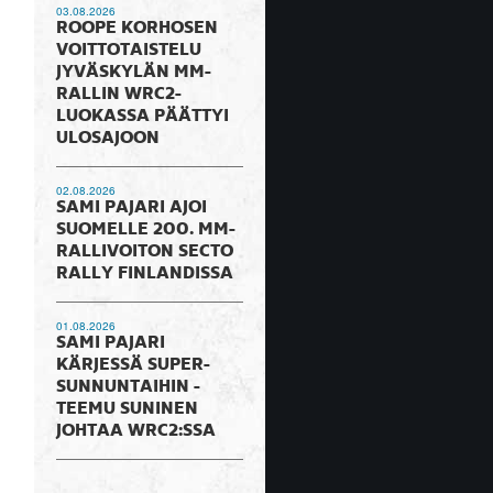
03.08.2026
ROOPE KORHOSEN
VOITTOTAISTELU
JYVÄSKYLÄN MM-
RALLIN WRC2-
LUOKASSA PÄÄTTYI
ULOSAJOON
02.08.2026
SAMI PAJARI AJOI
SUOMELLE 200. MM-
RALLIVOITON SECTO
RALLY FINLANDISSA
01.08.2026
SAMI PAJARI
KÄRJESSÄ SUPER-
SUNNUNTAIHIN -
TEEMU SUNINEN
JOHTAA WRC2:SSA