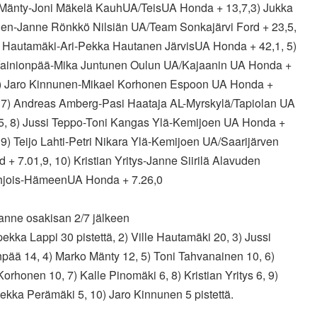
Mänty-Joni Mäkelä KauhUA/TeisUA Honda + 13,7,3) Jukka
en-Janne Rönkkö Nilsiän UA/Team Sonkajärvi Ford + 23,5,
le Hautamäki-Ari-Pekka Hautanen JärvisUA Honda + 42,1, 5)
Vainionpää-Mika Juntunen Oulun UA/Kajaanin UA Honda +
6) Jaro Kinnunen-Mikael Korhonen Espoon UA Honda +
, 7) Andreas Amberg-Pasi Haataja AL-Myrskylä/Tapiolan UA
,5, 8) Jussi Teppo-Toni Kangas Ylä-Kemijoen UA Honda +
 9) Teijo Lahti-Petri Nikara Ylä-Kemijoen UA/Saarijärven
 + 7.01,9, 10) Kristian Yritys-Janne Siirilä Alavuden
jois-HämeenUA Honda + 7.26,0
lanne osakisan 2/7 jälkeen
ekka Lappi 30 pistettä, 2) Ville Hautamäki 20, 3) Jussi
npää 14, 4) Marko Mänty 12, 5) Toni Tahvanainen 10, 6)
orhonen 10, 7) Kalle Pinomäki 6, 8) Kristian Yritys 6, 9)
ekka Perämäki 5, 10) Jaro Kinnunen 5 pistettä.