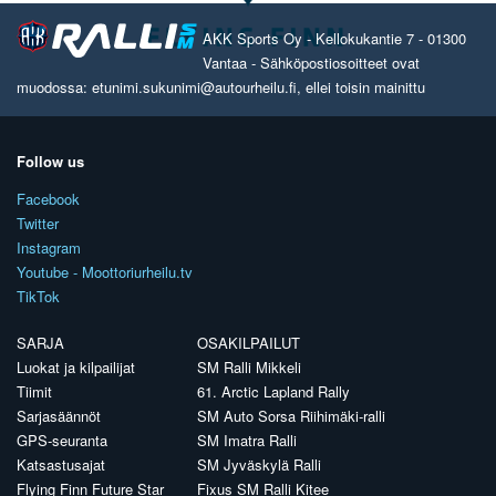
AKK Sports Oy - Kellokukantie 7 - 01300
Vantaa - Sähköpostiosoitteet ovat
muodossa: etunimi.sukunimi@autourheilu.fi, ellei toisin mainittu
Follow us
Facebook
Twitter
Instagram
Youtube - Moottoriurheilu.tv
TikTok
SARJA
OSAKILPAILUT
Luokat ja kilpailijat
SM Ralli Mikkeli
Tiimit
61. Arctic Lapland Rally
Sarjasäännöt
SM Auto Sorsa Riihimäki-ralli
GPS-seuranta
SM Imatra Ralli
Katsastusajat
SM Jyväskylä Ralli
Flying Finn Future Star
Fixus SM Ralli Kitee