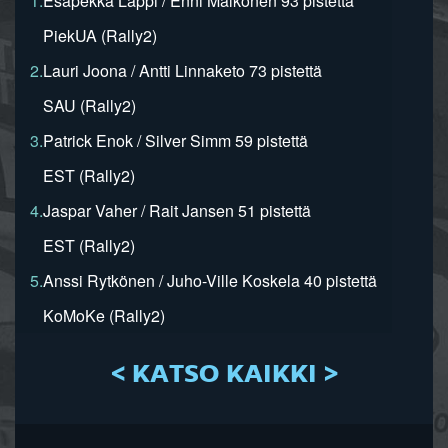
1.
Esapekka Lappi / Enni Mälkönen 93 pistettä
PiekUA (Rally2)
2.
Lauri Joona / Antti Linnaketo 73 pistettä
SAU (Rally2)
3.
Patrick Enok / Silver Simm 59 pistettä
EST (Rally2)
4.
Jaspar Vaher / Rait Jansen 51 pistettä
EST (Rally2)
5.
Anssi Rytkönen / Juho-Ville Koskela 40 pistettä
KoMoKe (Rally2)
< KATSO KAIKKI >