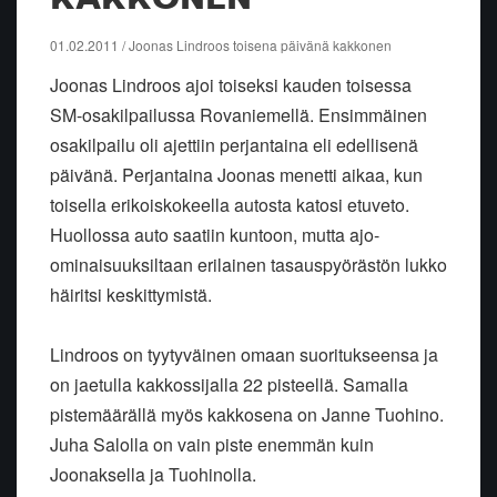
01.02.2011 / Joonas Lindroos toisena päivänä kakkonen
Joonas Lindroos ajoi toiseksi kauden toisessa
SM-osakilpailussa Rovaniemellä. Ensimmäinen
osakilpailu oli ajettiin perjantaina eli edellisenä
päivänä. Perjantaina Joonas menetti aikaa, kun
toisella erikoiskokeella autosta katosi etuveto.
Huollossa auto saatiin kuntoon, mutta ajo-
ominaisuuksiltaan erilainen tasauspyörästön lukko
häiritsi keskittymistä.
Lindroos on tyytyväinen omaan suoritukseensa ja
on jaetulla kakkossijalla 22 pisteellä. Samalla
pistemäärällä myös kakkosena on Janne Tuohino.
Juha Salolla on vain piste enemmän kuin
Joonaksella ja Tuohinolla.