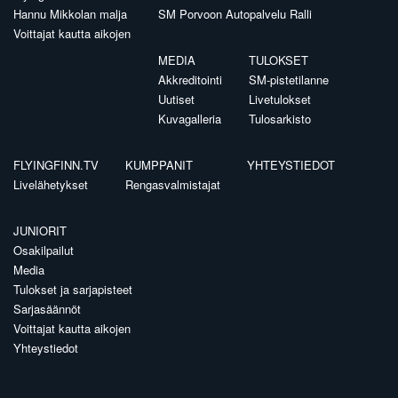
Hannu Mikkolan malja
SM Porvoon Autopalvelu Ralli
Voittajat kautta aikojen
MEDIA
TULOKSET
Akkreditointi
SM-pistetilanne
Uutiset
Livetulokset
Kuvagalleria
Tulosarkisto
FLYINGFINN.TV
KUMPPANIT
YHTEYSTIEDOT
Livelähetykset
Rengasvalmistajat
JUNIORIT
Osakilpailut
Media
Tulokset ja sarjapisteet
Sarjasäännöt
Voittajat kautta aikojen
Yhteystiedot