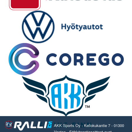
AKK Sports Oy - Kellokukantie 7 - 01300
Vantaa - Sähköpostiosoitteet ovat