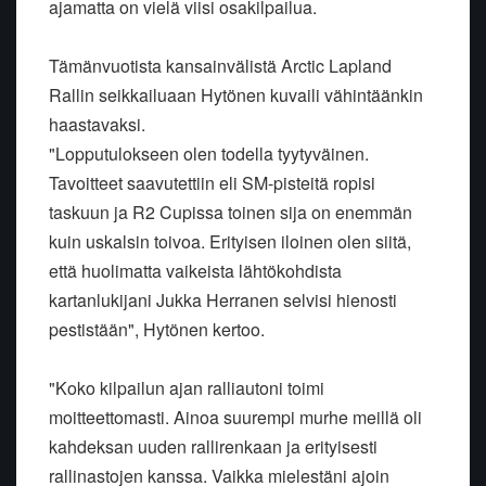
ajamatta on vielä viisi osakilpailua.
Tämänvuotista kansainvälistä Arctic Lapland
Rallin seikkailuaan Hytönen kuvaili vähintäänkin
haastavaksi.
"Lopputulokseen olen todella tyytyväinen.
Tavoitteet saavutettiin eli SM-pisteitä ropisi
taskuun ja R2 Cupissa toinen sija on enemmän
kuin uskalsin toivoa. Erityisen iloinen olen siitä,
että huolimatta vaikeista lähtökohdista
kartanlukijani Jukka Herranen selvisi hienosti
pestistään", Hytönen kertoo.
"Koko kilpailun ajan ralliautoni toimi
moitteettomasti. Ainoa suurempi murhe meillä oli
kahdeksan uuden rallirenkaan ja erityisesti
rallinastojen kanssa. Vaikka mielestäni ajoin