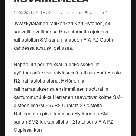
01.02.2011 / Kari Hytönen tavoitteeseensa Rovaniemellä
Jyväskyläläinen rallikonkari Kari Hytönen, 44,
saavutti tavoitteensa Rovaniemellä ajetussa
ralliautoilun SM-sarjan ja uuden FIA R2 Cupin
kahdessa avauskilpailussa.
Napapiirin perinteikkäillä erikoiskokeilla
pyörineessä kaksipäiväisessä rallissa Ford Fiesta
R2 -ralliautolla ajanut Hytönen ja
ralliharrastuksensa ensimmäisen nuottirallin
kartturoinut Jukka Herranen saavuttivat kolme SM-
pisteen lisäksi FIA R2 Cupista 22 pistettä.
Rallisarjojen pisteilanteissa Hytönen on SM-
sarjan SM2-luokan sijalla 12 ja toisena FIA R2
Cupissa, kun