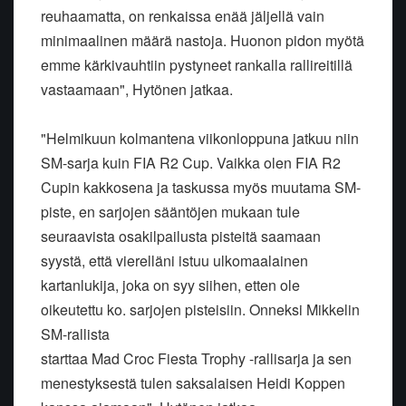
reuhaamatta, on renkaissa enää jäljellä vain
minimaalinen määrä nastoja. Huonon pidon myötä
emme kärkivauhtiin pystyneet rankalla rallireitillä
vastaamaan", Hytönen jatkaa.
"Helmikuun kolmantena viikonloppuna jatkuu niin
SM-sarja kuin FIA R2 Cup. Vaikka olen FIA R2
Cupin kakkosena ja taskussa myös muutama SM-
piste, en sarjojen sääntöjen mukaan tule
seuraavista osakilpailusta pisteitä saamaan
syystä, että vierelläni istuu ulkomaalainen
kartanlukija, joka on syy siihen, etten ole
oikeutettu ko. sarjojen pisteisiin. Onneksi Mikkelin
SM-rallista
starttaa Mad Croc Fiesta Trophy -rallisarja ja sen
menestyksestä tulen saksalaisen Heidi Koppen