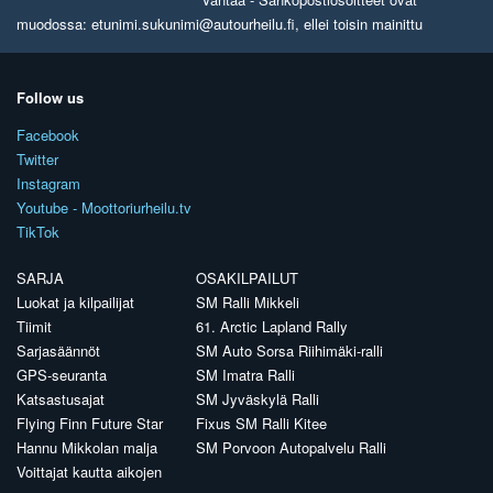
muodossa: etunimi.sukunimi@autourheilu.fi, ellei toisin mainittu
Follow us
Facebook
Twitter
Instagram
Youtube - Moottoriurheilu.tv
TikTok
SARJA
OSAKILPAILUT
Luokat ja kilpailijat
SM Ralli Mikkeli
Tiimit
61. Arctic Lapland Rally
Sarjasäännöt
SM Auto Sorsa Riihimäki-ralli
GPS-seuranta
SM Imatra Ralli
Katsastusajat
SM Jyväskylä Ralli
Flying Finn Future Star
Fixus SM Ralli Kitee
Hannu Mikkolan malja
SM Porvoon Autopalvelu Ralli
Voittajat kautta aikojen