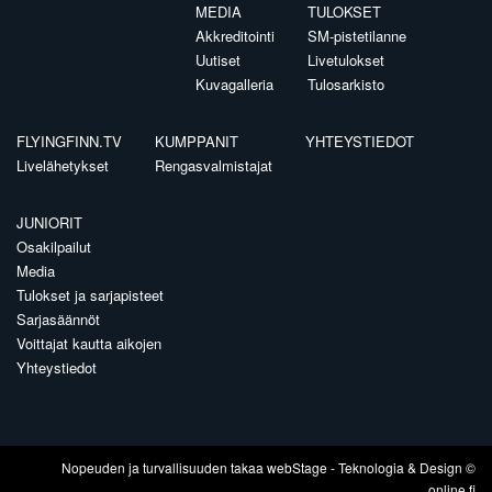
MEDIA
TULOKSET
Akkreditointi
SM-pistetilanne
Uutiset
Livetulokset
Kuvagalleria
Tulosarkisto
FLYINGFINN.TV
KUMPPANIT
YHTEYSTIEDOT
Livelähetykset
Rengasvalmistajat
JUNIORIT
Osakilpailut
Media
Tulokset ja sarjapisteet
Sarjasäännöt
Voittajat kautta aikojen
Yhteystiedot
Nopeuden ja turvallisuuden takaa
webStage
- Teknologia & Design ©
online.fi