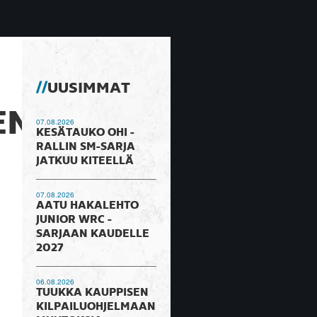
UUSIMMAT
EN
07.08.2026
KESÄTAUKO OHI -
RALLIN SM-SARJA
JATKUU KITEELLÄ
07.08.2026
AATU HAKALEHTO
JUNIOR WRC -
SARJAAN KAUDELLE
2027
06.08.2026
TUUKKA KAUPPISEN
KILPAILUOHJELMAAN