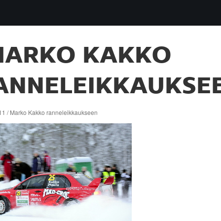
MARKO KAKKO
ANNELEIKKAUKSE
11 / Marko Kakko ranneleikkaukseen