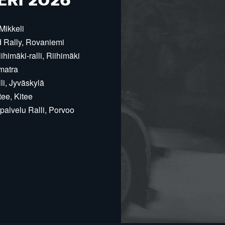
ERI 2026
Mikkeli
d Rally, Rovaniemi
himäki-ralli, Riihimäki
matra
i, Jyväskylä
ee, Kitee
alvelu Ralli, Porvoo