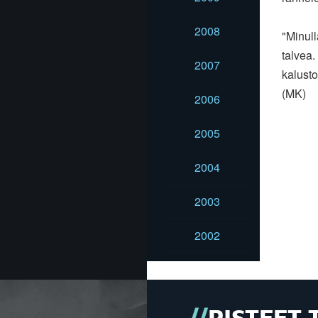
2008
"Minull
talvea.
2007
kalusto
(MK)
2006
2005
2004
2003
2002