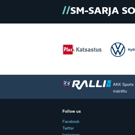
SM-SARJA S
AKK Sports O
mainittu
Follow us
Facebook
Twitter
Instagram