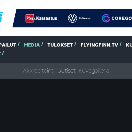
PAILUT
MEDIA
TULOKSET
FLYINGFINN.TV
K
T
Akkreditointi
Uutiset
Kuvagalleria