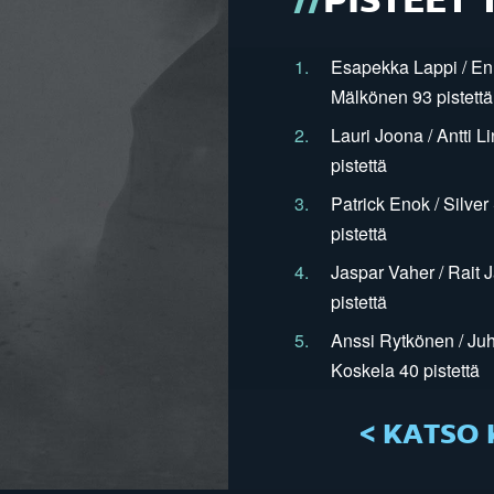
PISTEET 
1.
Esapekka Lappi / En
Mälkönen 93 pistettä
2.
Lauri Joona / Antti L
pistettä
3.
Patrick Enok / Silve
pistettä
4.
Jaspar Vaher / Rait 
pistettä
5.
Anssi Rytkönen / Juh
Koskela 40 pistettä
< KATSO 