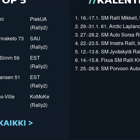
TOP 5
KALENT
1. 16.-17.1. SM Ralli Mikkeli, 
ni
PiekUA
2. 29.-31.1. 61. Arctic Laplan
(Rally2)
3. 27.-28.2. SM Auto Sorsa Rii
innaketo 73
SAU
4. 22.-23.5. SM Imatra Ralli, I
(Rally2)
5. 12.-13.6. SM Jyväskylä Rall
r Simm 59
EST
6. 14.-15.8. Fixus SM Ralli Kit
(Rally2)
7. 25.-26.9. SM Porvoon Autop
Jansen 51
EST
(Rally2)
o-Ville
KoMoKe
(Rally2)
KAIKKI >