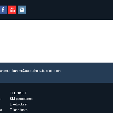
imi.sukunimi@autourheilu.fi, ellei toisin
TULOKSET
ti
SM-pistetilanne
Livetulokset
ia
Tulosarkisto