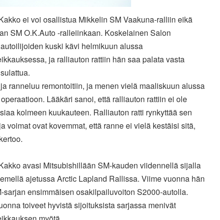
akko ei voi osallistua Mikkelin SM Vaakuna-ralliin eikä
an SM O.K.Auto -ralleiinkaan. Koskelainen Salon
autoilijoiden kuski kävi helmikuun alussa
ikkauksessa, ja ralliauton rattiin hän saa palata vasta
sulattua.
ja ranneluu remontoitiin, ja menen vielä maaliskuun alussa
operaatioon. Lääkäri sanoi, että ralliauton rattiin ei ole
asiaa kolmeen kuukauteen. Ralliauton ratti rynkyttää sen
ja voimat ovat kovemmat, että ranne ei vielä kestäisi sitä,
kertoo.
Kakko avasi Mitsubishillään SM-kauden viidennellä sijalla
emellä ajetussa Arctic Lapland Rallissa. Viime vuonna hän
M-sarjan ensimmäisen osakilpailuvoiton S2000-autolla.
onna toiveet hyvistä sijoituksista sarjassa menivät
eikkauksen myötä.