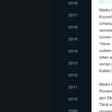
2018
Marko K
2017
Kouvol
Urheilu
2016
rannele
lumien 
2015
"Vene- 
uuteen 
2014
sitten 
2013
verran 
Kakko 
2012
Marko 
2011
Rovani
ajoi S
2010
Tänä vu
2009
rannel