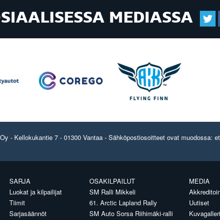
OSIAALISESSA MEDIASSA
y - Kellokukantie 7 - 01300 Vantaa - Sähköpostiosoitteet ovat muodossa: etun
SARJA
OSAKILPAILUT
MEDIA
Luokat ja kilpailijat
SM Ralli Mikkeli
Akkreditoin
Tiimit
61. Arctic Lapland Rally
Uutiset
Sarjasäännöt
SM Auto Sorsa Riihimäki-ralli
Kuvagaller