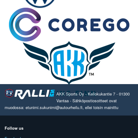
AKK Sports Oy - Kellokukantie 7 - 01300
Vantaa - Sähköpostiosoitteet ovat
muodossa: etunimi.sukunimi@autourheilu.fi, ellei toisin mainittu
Follow us