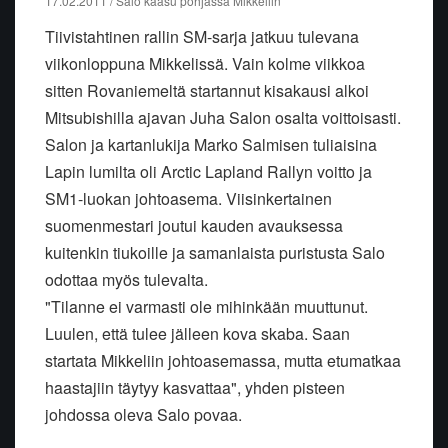
17.02.2011 / Salo kaasu pohjassa Mikkeliin
Tiivistahtinen rallin SM-sarja jatkuu tulevana
viikonloppuna Mikkelissä. Vain kolme viikkoa
sitten Rovaniemeltä startannut kisakausi alkoi
Mitsubishilla ajavan Juha Salon osalta voittoisasti.
Salon ja kartanlukija Marko Salmisen tuliaisina
Lapin lumilta oli Arctic Lapland Rallyn voitto ja
SM1-luokan johtoasema. Viisinkertainen
suomenmestari joutui kauden avauksessa
kuitenkin tiukoille ja samanlaista puristusta Salo
odottaa myös tulevalta.
"Tilanne ei varmasti ole mihinkään muuttunut.
Luulen, että tulee jälleen kova skaba. Saan
startata Mikkeliin johtoasemassa, mutta etumatkaa
haastajiin täytyy kasvattaa", yhden pisteen
johdossa oleva Salo povaa.