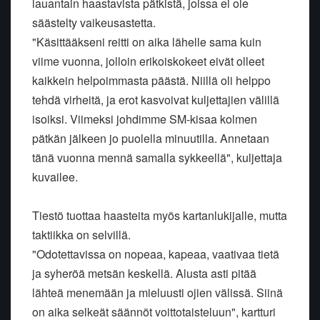
lauantain haastavista pätkistä, joissa ei ole
säästelty vaikeusastetta.
"Käsittääkseni reitti on aika lähelle sama kuin
viime vuonna, jolloin erikoiskokeet eivät olleet
kaikkein helpoimmasta päästä. Niillä oli helppo
tehdä virheitä, ja erot kasvoivat kuljettajien välillä
isoiksi. Viimeksi johdimme SM-kisaa kolmen
pätkän jälkeen jo puolella minuutilla. Annetaan
tänä vuonna mennä samalla sykkeellä", kuljettaja
kuvailee.
Tiestö tuottaa haasteita myös kartanlukijalle, mutta
taktiikka on selvillä.
"Odotettavissa on nopeaa, kapeaa, vaativaa tietä
ja syheröä metsän keskellä. Alusta asti pitää
lähteä menemään ja mieluusti ojien välissä. Siinä
on aika selkeät säännöt voittotaisteluun", kartturi