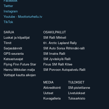
Facebook
Twitter
Instagram
Youtube - Moottoriurheilu.tv
TikTok
SARJA
OSAKILPAILUT
Luokat ja kilpailijat
SM Ralli Mikkeli
Tiimit
61. Arctic Lapland Rally
Sarjasäännöt
SM Auto Sorsa Riihimäki-ralli
GPS-seuranta
SM Imatra Ralli
Katsastusajat
SM Jyväskylä Ralli
Flying Finn Future Star
Fixus SM Ralli Kitee
Hannu Mikkolan malja
SM Porvoon Autopalvelu Ralli
Voittajat kautta aikojen
MEDIA
TULOKSET
Akkreditointi
SM-pistetilanne
Uutiset
Livetulokset
Kuvagalleria
Tulosarkisto