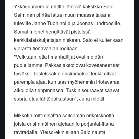
Ykkösnumerolla reitille lähtevä kaksikko Salo-
Salminen piirtää latua muun muassa takana
tuleville Janne Tuohinolle ja Joonas Lindroosille.
Samat miehet hengittävät pisteissä
karkkilalaiskuljettajan niskaan. Salo ei kuitenkaan
vierasta tienavaajan rooliaan.
"Veikkaan, että ilmanhaltijat ovat meidän
puolellamme. Pakkasjaksot ovat kovettaneet tiet
hyväksi. Testeissäkin ensimmäiset lenkit olivat
parempia ajaa, kun taas myöhemmin irtotavaraa
alkoi olla tienpinnassa. Tuskin seuraavat saavat
suurta etua lähtöpaikastaan", Juha miettii.
Mikkelin reitti sisältää seitsemän erikoiskoetta,
joista ensimmäinen ajetaan jo perjantai-iltana
raviradalla. Yleisö-ek:n sijaan Salo nauttii