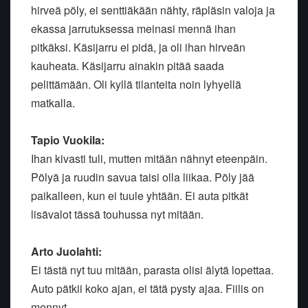
hirveä pöly, ei senttiäkään nähty, räpläsin valoja ja
ekassa jarrutuksessa meinasi mennä ihan
pitkäksi. Käsijarru ei pidä, ja oli ihan hirveän
kauheata. Käsijarru ainakin pitää saada
pelittämään. Oli kyllä tilanteita noin lyhyellä
matkalla.
Tapio Vuokila:
Ihan kivasti tuli, mutten mitään nähnyt eteenpäin.
Pölyä ja ruudin savua taisi olla liikaa. Pöly jää
paikalleen, kun ei tuule yhtään. Ei auta pitkät
lisävalot tässä touhussa nyt mitään.
Arto Juolahti:
Ei tästä nyt tuu mitään, parasta olisi älytä lopettaa.
Auto pätkii koko ajan, ei tätä pysty ajaa. Fiilis on
mennyt.