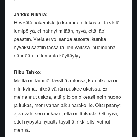
Jarkko Nikara:
Hirveätä hakemista ja kaamean liukasta. Ja vielä
lumipölyä, ei nähnyt mitään, hyvä, että läpi
päästiin. Vielä ei voi sanoa autosta, kuinka
hyväksi saatiin tässä rallien välissä, huomenna
nähdään, miten auto käyttäytyy.
Riku Tahko:
Meillä on lämmöt täysillä autossa, kun ulkona on
niin kylmä, hikeä vähän puskee ukoissa. En
meinannut uskoa, että pito on oikeasti noin huono
ja liukas, meni vähän alku harakoille. Olisi pitänyt
ajaa vain sen mukaan, että on liukasta. Oli hyvä,
ettei nypystä hypätty täysillä, rikki olisi voinut
mennä.