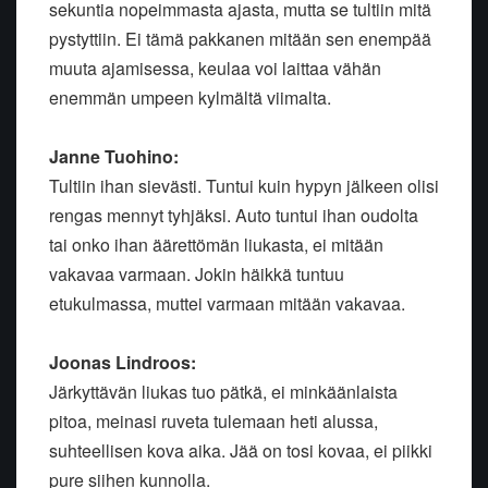
sekuntia nopeimmasta ajasta, mutta se tultiin mitä
pystyttiin. Ei tämä pakkanen mitään sen enempää
muuta ajamisessa, keulaa voi laittaa vähän
enemmän umpeen kylmältä viimalta.
Janne Tuohino:
Tultiin ihan sievästi. Tuntui kuin hypyn jälkeen olisi
rengas mennyt tyhjäksi. Auto tuntui ihan oudolta
tai onko ihan äärettömän liukasta, ei mitään
vakavaa varmaan. Jokin häikkä tuntuu
etukulmassa, muttei varmaan mitään vakavaa.
Joonas Lindroos:
Järkyttävän liukas tuo pätkä, ei minkäänlaista
pitoa, meinasi ruveta tulemaan heti alussa,
suhteellisen kova aika. Jää on tosi kovaa, ei piikki
pure siihen kunnolla.