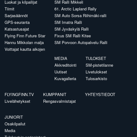
Luokat ja kilpailijat
SM Ralli Mikkeli
Tiimit
61. Arctic Lapland Rally
Sarjasäännöt
SM Auto Sorsa Riihimäki-ralli
GPS-seuranta
SM Imatra Ralli
Katsastusajat
SM Jyväskylä Ralli
Flying Finn Future Star
Fixus SM Ralli Kitee
Hannu Mikkolan malja
SM Porvoon Autopalvelu Ralli
Voittajat kautta aikojen
MEDIA
TULOKSET
Akkreditointi
SM-pistetilanne
Uutiset
Livetulokset
Kuvagalleria
Tulosarkisto
FLYINGFINN.TV
KUMPPANIT
YHTEYSTIEDOT
Livelähetykset
Rengasvalmistajat
JUNIORIT
Osakilpailut
Media