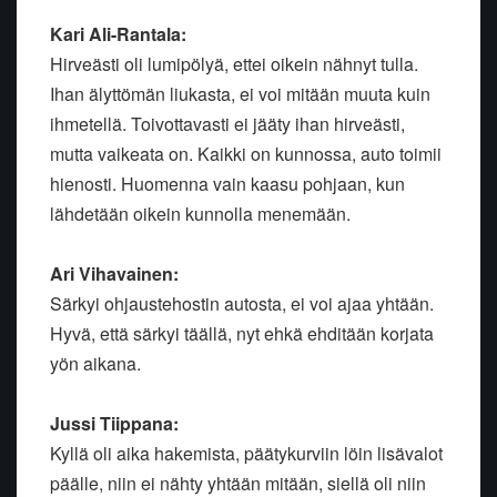
Kari Ali-Rantala:
Hirveästi oli lumipölyä, ettei oikein nähnyt tulla.
Ihan älyttömän liukasta, ei voi mitään muuta kuin
ihmetellä. Toivottavasti ei jääty ihan hirveästi,
mutta vaikeata on. Kaikki on kunnossa, auto toimii
hienosti. Huomenna vain kaasu pohjaan, kun
lähdetään oikein kunnolla menemään.
Ari Vihavainen:
Särkyi ohjaustehostin autosta, ei voi ajaa yhtään.
Hyvä, että särkyi täällä, nyt ehkä ehditään korjata
yön aikana.
Jussi Tiippana:
Kyllä oli aika hakemista, päätykurviin löin lisävalot
päälle, niin ei nähty yhtään mitään, siellä oli niin