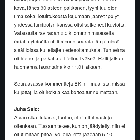
kova, lähes 30 asteen pakkanen, tyyni tuuleton
ilma sekä ilotulituksesta leijumaan jäänyt "pöly"
yhdessä lumipölyn kanssa olisi sotkeneet kuvioita.
Valaistulla raviradan 2,5 kilometrin mittaisella
radalla yleisöllä oli tilaisuus seurata lämpimissä
sisätiloissa kuljettajien edesottamuksia. Tunnelma
oli hieno, ja paikalla oli reilusti väkeä. Ralli jatkuu
huomenna lauantaina klo 11.01 alkaen.
Seuraavassa kommentteja EK:n 1 maalista, missä
kuljettajilla oli hetki aikaa kertoa tunnelmistaan.
Juha Salo:
Aivan sika liukasta, tuntuu, ettei ollut nastoja
ollenkaan. Tuo sen tekee, kun on jäädytetty, niin ei
ollut mitään pitoa. Voi olla, että jäädään 5-10