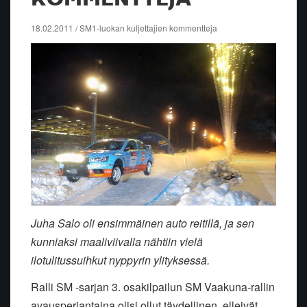
18.02.2011 / SM1-luokan kuljettajien kommentteja
Juha Salo oli ensimmäinen auto reitillä, ja sen
kunniaksi maaliviivalla nähtiin vielä
ilotulitussuihkut nyppyrin ylityksessä.
Ralli SM -sarjan 3. osakilpailun SM Vaakuna-rallin
avausperjantaina olisi ollut täydellinen, elleivät