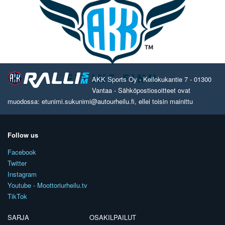
AKK Sports Oy - Kellokukantie 7 - 01300
Vantaa - Sähköpostiosoitteet ovat
muodossa: etunimi.sukunimi@autourheilu.fi, ellei toisin mainittu
Follow us
Facebook
Twitter
Instagram
Youtube - Moottoriurheilu.tv
TikTok
SARJA
OSAKILPAILUT