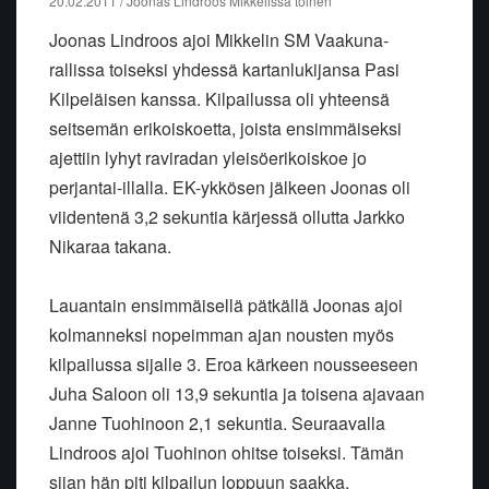
20.02.2011 / Joonas Lindroos Mikkelissä toinen
Joonas Lindroos ajoi Mikkelin SM Vaakuna-
rallissa toiseksi yhdessä kartanlukijansa Pasi
Kilpeläisen kanssa. Kilpailussa oli yhteensä
seitsemän erikoiskoetta, joista ensimmäiseksi
ajettiin lyhyt raviradan yleisöerikoiskoe jo
perjantai-illalla. EK-ykkösen jälkeen Joonas oli
viidentenä 3,2 sekuntia kärjessä ollutta Jarkko
Nikaraa takana.
Lauantain ensimmäisellä pätkällä Joonas ajoi
kolmanneksi nopeimman ajan nousten myös
kilpailussa sijalle 3. Eroa kärkeen nousseeseen
Juha Saloon oli 13,9 sekuntia ja toisena ajavaan
Janne Tuohinoon 2,1 sekuntia. Seuraavalla
Lindroos ajoi Tuohinon ohitse toiseksi. Tämän
sijan hän piti kilpailun loppuun saakka.