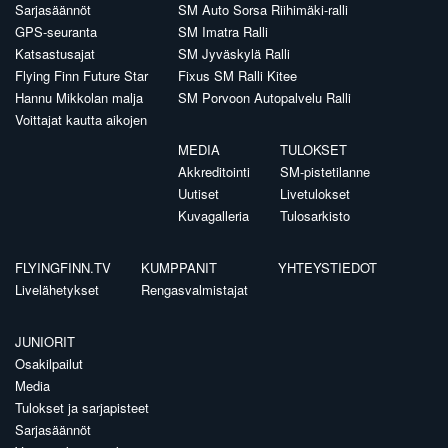
Sarjasäännöt
SM Auto Sorsa Riihimäki-ralli
GPS-seuranta
SM Imatra Ralli
Katsastusajat
SM Jyväskylä Ralli
Flying Finn Future Star
Fixus SM Ralli Kitee
Hannu Mikkolan malja
SM Porvoon Autopalvelu Ralli
Voittajat kautta aikojen
MEDIA
TULOKSET
Akkreditointi
SM-pistetilanne
Uutiset
Livetulokset
Kuvagalleria
Tulosarkisto
FLYINGFINN.TV
KUMPPANIT
YHTEYSTIEDOT
Livelähetykset
Rengasvalmistajat
JUNIORIT
Osakilpailut
Media
Tulokset ja sarjapisteet
Sarjasäännöt