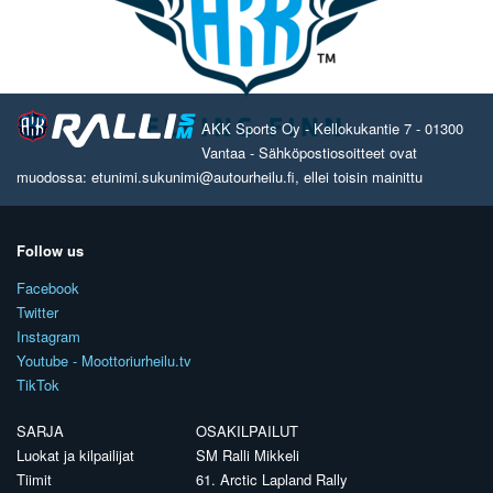
AKK Sports Oy - Kellokukantie 7 - 01300
Vantaa - Sähköpostiosoitteet ovat
muodossa: etunimi.sukunimi@autourheilu.fi, ellei toisin mainittu
Follow us
Facebook
Twitter
Instagram
Youtube - Moottoriurheilu.tv
TikTok
SARJA
OSAKILPAILUT
Luokat ja kilpailijat
SM Ralli Mikkeli
Tiimit
61. Arctic Lapland Rally