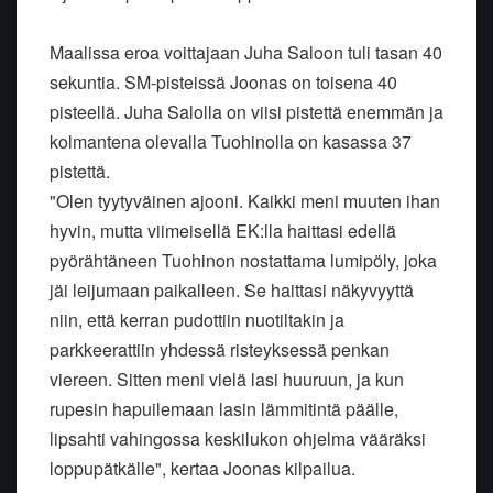
Maalissa eroa voittajaan Juha Saloon tuli tasan 40
sekuntia. SM-pisteissä Joonas on toisena 40
pisteellä. Juha Salolla on viisi pistettä enemmän ja
kolmantena olevalla Tuohinolla on kasassa 37
pistettä.
"Olen tyytyväinen ajooni. Kaikki meni muuten ihan
hyvin, mutta viimeisellä EK:lla haittasi edellä
pyörähtäneen Tuohinon nostattama lumipöly, joka
jäi leijumaan paikalleen. Se haittasi näkyvyyttä
niin, että kerran pudottiin nuotiltakin ja
parkkeerattiin yhdessä risteyksessä penkan
viereen. Sitten meni vielä lasi huuruun, ja kun
rupesin hapuilemaan lasin lämmitintä päälle,
lipsahti vahingossa keskilukon ohjelma vääräksi
loppupätkälle", kertaa Joonas kilpailua.