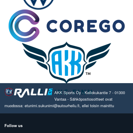
AKK Sports Oy - Kellokukantie 7 - 01300
Vantaa - Sähköpostiosoitteet ovat
muodossa: etunimi.sukunimi@autourheilu.fi, ellei toisin mainittu
Follow us