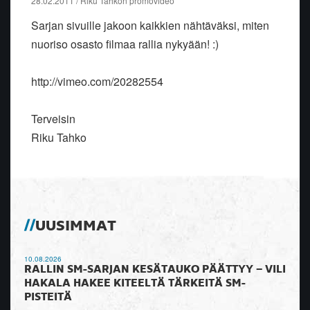
28.02.2011 / Riku Tahkon promovideo
Sarjan sivuille jakoon kaikkien nähtäväksi, miten
nuoriso osasto filmaa rallia nykyään! :)
http://vimeo.com/20282554
Terveisin
Riku Tahko
UUSIMMAT
10.08.2026
RALLIN SM-SARJAN KESÄTAUKO PÄÄTTYY – VILI
HAKALA HAKEE KITEELTÄ TÄRKEITÄ SM-
PISTEITÄ