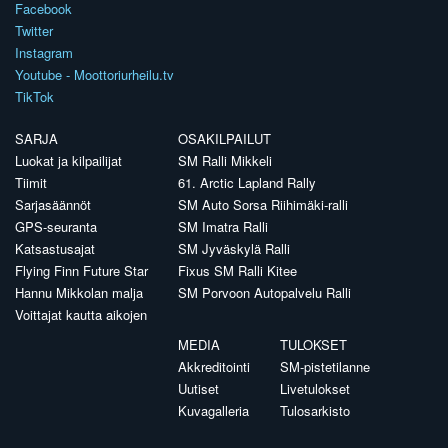
Facebook
Twitter
Instagram
Youtube - Moottoriurheilu.tv
TikTok
SARJA
OSAKILPAILUT
Luokat ja kilpailijat
SM Ralli Mikkeli
Tiimit
61. Arctic Lapland Rally
Sarjasäännöt
SM Auto Sorsa Riihimäki-ralli
GPS-seuranta
SM Imatra Ralli
Katsastusajat
SM Jyväskylä Ralli
Flying Finn Future Star
Fixus SM Ralli Kitee
Hannu Mikkolan malja
SM Porvoon Autopalvelu Ralli
Voittajat kautta aikojen
MEDIA
TULOKSET
Akkreditointi
SM-pistetilanne
Uutiset
Livetulokset
Kuvagalleria
Tulosarkisto