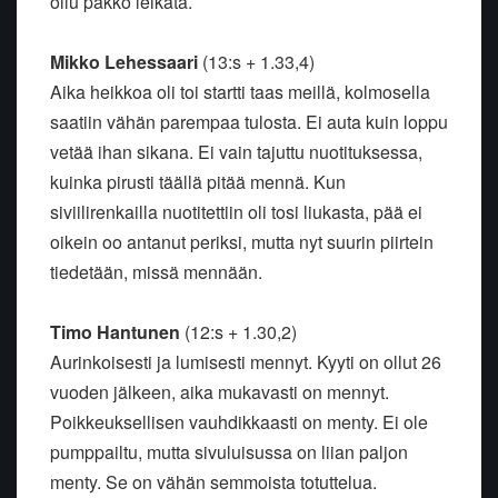
ollu pakko leikata.
Mikko Lehessaari
(13:s + 1.33,4)
Aika heikkoa oli toi startti taas meillä, kolmosella
saatiin vähän parempaa tulosta. Ei auta kuin loppu
vetää ihan sikana. Ei vain tajuttu nuotituksessa,
kuinka pirusti täällä pitää mennä. Kun
siviilirenkailla nuotitettiin oli tosi liukasta, pää ei
oikein oo antanut periksi, mutta nyt suurin piirtein
tiedetään, missä mennään.
Timo Hantunen
(12:s + 1.30,2)
Aurinkoisesti ja lumisesti mennyt. Kyyti on ollut 26
vuoden jälkeen, aika mukavasti on mennyt.
Poikkeuksellisen vauhdikkaasti on menty. Ei ole
pumppailtu, mutta sivuluisussa on liian paljon
menty. Se on vähän semmoista totuttelua.