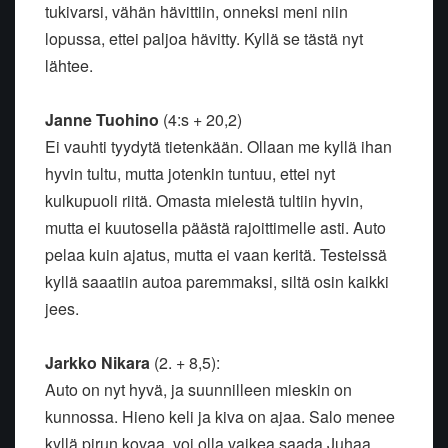
tukivarsi, vähän hävittiin, onneksi meni niin
lopussa, ettei paljoa hävitty. Kyllä se tästä nyt
lähtee.
Janne Tuohino
(4:s + 20,2)
Ei vauhti tyydytä tietenkään. Ollaan me kyllä ihan
hyvin tultu, mutta jotenkin tuntuu, ettei nyt
kulkupuoli riitä. Omasta mielestä tultiin hyvin,
mutta ei kuutosella päästä rajoittimelle asti. Auto
pelaa kuin ajatus, mutta ei vaan keritä. Testeissä
kyllä saaatiin autoa paremmaksi, siltä osin kaikki
jees.
Jarkko Nikara
(2. + 8,5):
Auto on nyt hyvä, ja suunnilleen mieskin on
kunnossa. Hieno keli ja kiva on ajaa. Salo menee
kyllä pirun kovaa, voi olla vaikea saada Juhaa