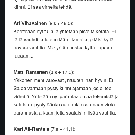
kiinni. Ei saa virheitä tehdä.
Ari Vihavainen
(8:s + 46,0):
Koetetaan nyt tulla ja yritetään pisteitä kerätä. Ei
tällä vauhdilla tule mitään tilanteita, pitäisi kyllä
nostaa vauhtia. Mie yritän nostaa kyllä, lupaan,
lupaan....
Matti Rantanen
(3:s + 17,3):
Ykkönen meni varovasti, muuten ihan hyvin. Ei
Saloa varmaan pysty kiinni ajamaan jos ei tee
virheitä. Yritetään nyt parantaa omaa tekemistä ja
katotaan, pystytäänkö autoonkin saamaan vielä
parannusta aikaan, jotta saataisiin lisää vauhtia.
Kari Ali-Rantala
(7:s + 41,1):