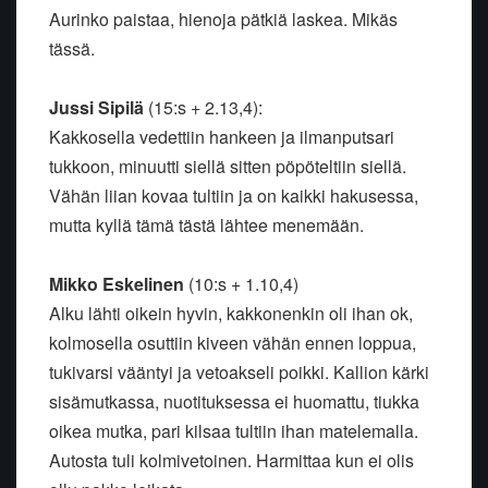
Aurinko paistaa, hienoja pätkiä laskea. Mikäs
tässä.
Jussi Sipilä
(15:s + 2.13,4):
Kakkosella vedettiin hankeen ja ilmanputsari
tukkoon, minuutti siellä sitten pöpöteltiin siellä.
Vähän liian kovaa tultiin ja on kaikki hakusessa,
mutta kyllä tämä tästä lähtee menemään.
Mikko Eskelinen
(10:s + 1.10,4)
Alku lähti oikein hyvin, kakkonenkin oli ihan ok,
kolmosella osuttiin kiveen vähän ennen loppua,
tukivarsi vääntyi ja vetoakseli poikki. Kallion kärki
sisämutkassa, nuotituksessa ei huomattu, tiukka
oikea mutka, pari kilsaa tultiin ihan matelemalla.
Autosta tuli kolmivetoinen. Harmittaa kun ei olis