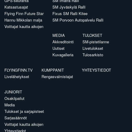
GPS-seuranta
SM Imatra Ralli
Katsastusajat
SM Jyväskylä Ralli
Flying Finn Future Star
Fixus SM Ralli Kitee
Hannu Mikkolan malja
SM Porvoon Autopalvelu Ralli
Voittajat kautta aikojen
MEDIA
TULOKSET
Akkreditointi
SM-pistetilanne
Uutiset
Livetulokset
Kuvagalleria
Tulosarkisto
FLYINGFINN.TV
KUMPPANIT
YHTEYSTIEDOT
Livelähetykset
Rengasvalmistajat
JUNIORIT
Osakilpailut
Media
Tulokset ja sarjapisteet
Sarjasäännöt
Voittajat kautta aikojen
Yhteystiedot