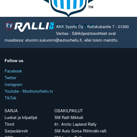
AKK Sports Oy - Kellokukantie 7 - 01300
Vantaa - Sähköpostiosoitteet ovat
muodossa: etunimi.sukunimi@autourheilu.fi, ellei toisin mainittu
Follow us
Facebook
Twitter
Instagram
Youtube - Moottoriurheilu.tv
TikTok
SARJA
OSAKILPAILUT
Luokat ja kilpailijat
SM Ralli Mikkeli
Tiimit
61. Arctic Lapland Rally
Sarjasäännöt
SM Auto Sorsa Riihimäki-ralli