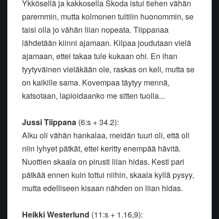
Ykkösellä ja kakkosella Skoda istui tiehen vähän
paremmin, mutta kolmonen tultiiin huonommin, se
taisi olla jo vähän liian nopeata. Tiippanaa
lähdetään kiinni ajamaan. Kilpaa joudutaan vielä
ajamaan, ettei takaa tule kukaan ohi. En ihan
tyytyväinen vieläkään ole, raskas on keli, mutta se
on kaikille sama. Kovempaa täytyy mennä,
katsotaan, lapioidaanko me sitten tuolla...
Jussi Tiippana
(6:s + 34.2):
Alku oli vähän hankalaa, meidän tuuri oli, että oli
niin lyhyet pätkät, ettei keritty enempää hävitä.
Nuottien skaala on pirusti liian hidas. Kesti pari
pätkää ennen kuin tottui niihin, skaala kyllä pysyy,
mutta edelliseen kisaan nähden on liian hidas.
Heikki Westerlund
(11:s + 1.16,9):