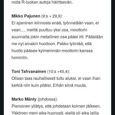
noita R-luokan autoja häiritsevän.
Mikko Pajunen
(9:s + 29,9):
Ei ajaminen kiinnosta enää, työnnetään vaan, ei
vaan..... meiltä puuttuu yksi osa, moottorin
suunnalta jokin metallinen osa pääsi irti. Päästään
me nyt ainakin huoltoon. Pakko työntää, että
huolto pääsee kylmemmän moottorin kanssa
hommiin.
Toni Tahvanainen
(10:s +45,4):
Ollaan taas rauhallisesti tultu aluksi, ei vaan ihan
kerkiä niin kuin pitäisi. Eihän siinä muuta.
Marko Mänty
(johdossa):
Pienoinen yllätys, että johdetaan kolmen jälkeen.
Ykkönen meni aika huonosti, siellä oli aika lailla