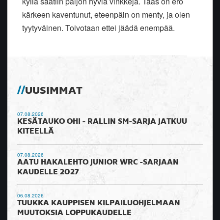
kyllä saatiin paljon hyviä vinkkejä. Taas on ero
kärkeen kaventunut, eteenpäin on menty, ja olen
tyytyväinen. Toivotaan ettei jäädä enempää.
UUSIMMAT
07.08.2026
KESÄTAUKO OHI - RALLIN SM-SARJA JATKUU
KITEELLÄ
07.08.2026
AATU HAKALEHTO JUNIOR WRC -SARJAAN
KAUDELLE 2027
06.08.2026
TUUKKA KAUPPISEN KILPAILUOHJELMAAN
MUUTOKSIA LOPPUKAUDELLE