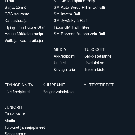
Tiimit
61. Arctic Lapland Rally
Sarjasäännöt
SM Auto Sorsa Riihimäki-ralli
GPS-seuranta
SM Imatra Ralli
Katsastusajat
SM Jyväskylä Ralli
Flying Finn Future Star
Fixus SM Ralli Kitee
Hannu Mikkolan malja
SM Porvoon Autopalvelu Ralli
Voittajat kautta aikojen
MEDIA
TULOKSET
Akkreditointi
SM-pistetilanne
Uutiset
Livetulokset
Kuvagalleria
Tulosarkisto
FLYINGFINN.TV
KUMPPANIT
YHTEYSTIEDOT
Livelähetykset
Rengasvalmistajat
JUNIORIT
Osakilpailut
Media
Tulokset ja sarjapisteet
Sarjasäännöt