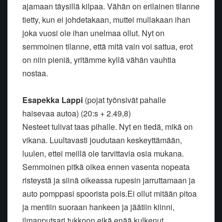
ajamaan täysillä kilpaa. Vähän on erilainen tilanne
tietty, kun ei johdetakaan, muttei mullakaan ihan
joka vuosi ole ihan unelmaa ollut. Nyt on
semmoinen tilanne, että mitä vain voi sattua, erot
on niin pieniä, yritämme kyllä vähän vauhtia
nostaa.
Esapekka Lappi
(pojat työnsivät pahalle
haisevaa autoa) (20:s + 2.49,8)
Nesteet tulivat taas pihalle. Nyt en tiedä, mikä on
vikana. Luultavasti joudutaan keskeyttämään,
luulen, ettei meillä ole tarvittavia osia mukana.
Semmoinen pitkä oikea ennen vasenta nopeata
risteystä ja siinä oikeassa rupesin jarruttamaan ja
auto pomppasi spoorista pois.Ei ollut mitään pitoa
ja mentiin suoraan hankeen ja jäätiin kiinni,
ilmanputsari tukkoon eikä enää kulkenut.