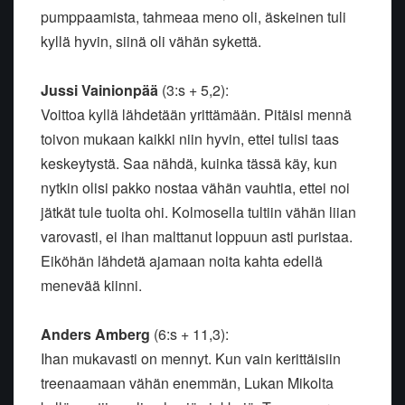
pumppaamista, tahmeaa meno oli, äskeinen tuli
kyllä hyvin, siinä oli vähän sykettä.
Jussi Vainionpää
(3:s + 5,2):
Voittoa kyllä lähdetään yrittämään. Pitäisi mennä
toivon mukaan kaikki niin hyvin, ettei tulisi taas
keskeytystä. Saa nähdä, kuinka tässä käy, kun
nytkin olisi pakko nostaa vähän vauhtia, ettei noi
jätkät tule tuolta ohi. Kolmosella tultiin vähän liian
varovasti, ei ihan malttanut loppuun asti puristaa.
Eiköhän lähdetä ajamaan noita kahta edellä
menevää kiinni.
Anders Amberg
(6:s + 11,3):
Ihan mukavasti on mennyt. Kun vain kerittäisiin
treenaamaan vähän enemmän, Lukan Mikolta