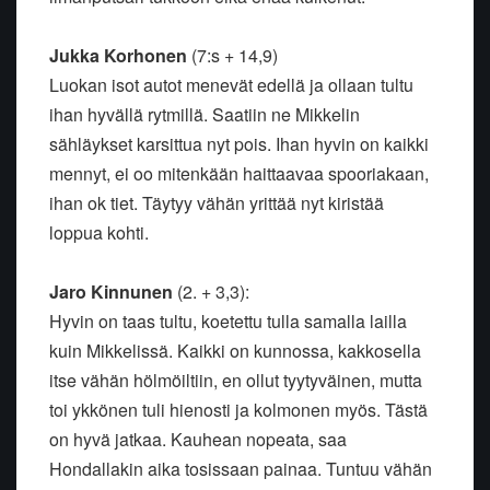
Jukka Korhonen
(7:s + 14,9)
Luokan isot autot menevät edellä ja ollaan tultu
ihan hyvällä rytmillä. Saatiin ne Mikkelin
sähläykset karsittua nyt pois. Ihan hyvin on kaikki
mennyt, ei oo mitenkään haittaavaa spooriakaan,
ihan ok tiet. Täytyy vähän yrittää nyt kiristää
loppua kohti.
Jaro Kinnunen
(2. + 3,3):
Hyvin on taas tultu, koetettu tulla samalla lailla
kuin Mikkelissä. Kaikki on kunnossa, kakkosella
itse vähän hölmöiltiin, en ollut tyytyväinen, mutta
toi ykkönen tuli hienosti ja kolmonen myös. Tästä
on hyvä jatkaa. Kauhean nopeata, saa
Hondallakin aika tosissaan painaa. Tuntuu vähän