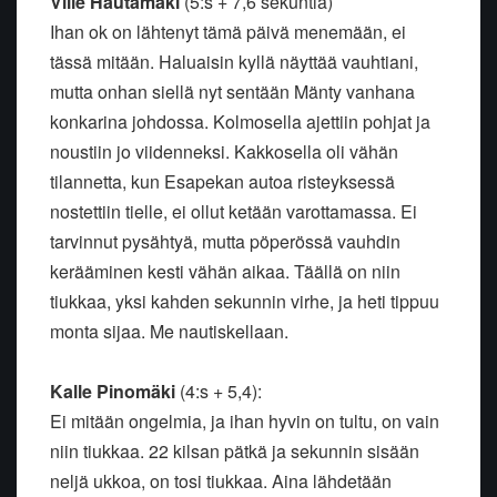
Ville Hautamäki
(5:s + 7,6 sekuntia)
Ihan ok on lähtenyt tämä päivä menemään, ei
tässä mitään. Haluaisin kyllä näyttää vauhtiani,
mutta onhan siellä nyt sentään Mänty vanhana
konkarina johdossa. Kolmosella ajettiin pohjat ja
noustiin jo viidenneksi. Kakkosella oli vähän
tilannetta, kun Esapekan autoa risteyksessä
nostettiin tielle, ei ollut ketään varottamassa. Ei
tarvinnut pysähtyä, mutta pöperössä vauhdin
kerääminen kesti vähän aikaa. Täällä on niin
tiukkaa, yksi kahden sekunnin virhe, ja heti tippuu
monta sijaa. Me nautiskellaan.
Kalle Pinomäki
(4:s + 5,4):
Ei mitään ongelmia, ja ihan hyvin on tultu, on vain
niin tiukkaa. 22 kilsan pätkä ja sekunnin sisään
neljä ukkoa, on tosi tiukkaa. Aina lähdetään