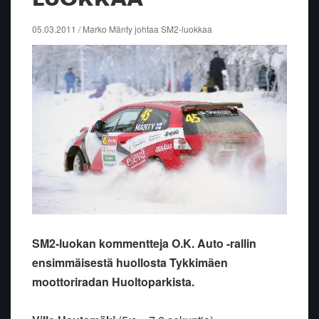
05.03.2011 / Marko Mänty johtaa SM2-luokkaa
SM2-luokan kommentteja O.K. Auto -rallin
ensimmäisestä huollosta Tykkimäen
moottoriradan Huoltoparkista.