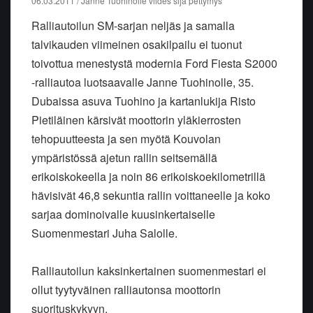
06.03.2011 / Janne Tuohinolle viides sija pettymys
Ralliautoilun SM-sarjan neljäs ja samalla
talvikauden viimeinen osakilpailu ei tuonut
toivottua menestystä modernia Ford Fiesta S2000
-ralliautoa luotsaavalle Janne Tuohinolle, 35.
Dubaissa asuva Tuohino ja kartanlukija Risto
Pietiläinen kärsivät moottorin yläkierrosten
tehopuutteesta ja sen myötä Kouvolan
ympäristössä ajetun rallin seitsemällä
erikoiskokeella ja noin 86 erikoiskoekilometrillä
hävisivät 46,8 sekuntia rallin voittaneelle ja koko
sarjaa dominoivalle kuusinkertaiselle
Suomenmestari Juha Salolle.
Ralliautoilun kaksinkertainen suomenmestari ei
ollut tyytyväinen ralliautonsa moottorin
suorituskykyyn.