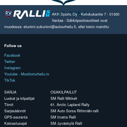
AKK Sports Oy - Kellokukantie 7 - 01300
Vantaa - Sähköpostiosoitteet ovat
muodossa: etunimi.sukunimi@autourheilu.fi, ellei toisin mainittu
Follow us
Facebook
Twitter
Instagram
Youtube - Moottoriurheilu.tv
TikTok
SARJA
OSAKILPAILUT
Luokat ja kilpailijat
SM Ralli Mikkeli
Tiimit
61. Arctic Lapland Rally
Sarjasäännöt
SM Auto Sorsa Riihimäki-ralli
GPS-seuranta
SM Imatra Ralli
Katsastusajat
SM Jyväskylä Ralli