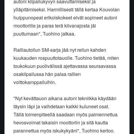
autoni kilpailukyvyn saavuttamiseksi ja
ylläpitämiseksi. Harmillisesti tällä kertaa Kouvolan
huippunopeat erikoiskokeet eivät sopineet autoni
moottorille ja paras terä kilvanajosta jäi
puuttumaan", Tuohino jatkaa.
Ralliautoilun SM-sarja jää nyt reilun kahden
kuukauden rospuuttotauolle. Tuohino tietää, miten
toukokuun puolivälissä ajettavassa seuraavassa
osakilpailussa hän palaa rallien
voittokamppailuihin.
"Nyt kevättauon aikana autoni tekniikka käydään
täysin läpi ja vaihdetaan kaikki kuluneet osat.
Tällä toimenpiteellä saadaan myös paimennettua
hevosvoimat takaisin moottoriin ja sitä kautta
parannettua myös iskukykyäni", Tuohino kertoo.