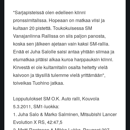
"Sarjapisteissä olen edelleen kiinni
pronssimitalissa. Hopeaan on matkaa viisi ja
kultaan 20 pistettä. Toukokuisessa SM
Vanajanlinna Rallissa on siis paljon panosta,
koska sen jälkeen ajetaan vain kaksi SM-rallia.
Enää ei Juha Salolle saisi antaa yhtään siimaa ja
etumatkaa pitäisi alkaa kuroa harppauksin kiinni.
Kirvestä ei ole kultamitalin osalta heitetty vielä
kaivoon ja täysillä tulemme vielä yrittämään",
toiveikas Tuohino jatkaa.
Lopputulokset SM O.K. Auto ralli, Kouvola
5.3.2011, SM1-luokka:
1. Juha Salo & Marko Salminen, Mitsubishi Lancer
Evolution X RS, 42:47,5
2. Matti Rantanen & Mikko Lukka, Peugeot 207