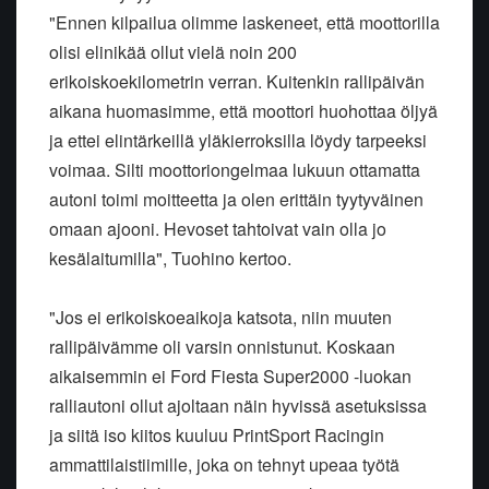
"Ennen kilpailua olimme laskeneet, että moottorilla
olisi elinikää ollut vielä noin 200
erikoiskoekilometrin verran. Kuitenkin rallipäivän
aikana huomasimme, että moottori huohottaa öljyä
ja ettei elintärkeillä yläkierroksilla löydy tarpeeksi
voimaa. Silti moottoriongelmaa lukuun ottamatta
autoni toimi moitteetta ja olen erittäin tyytyväinen
omaan ajooni. Hevoset tahtoivat vain olla jo
kesälaitumilla", Tuohino kertoo.
"Jos ei erikoiskoeaikoja katsota, niin muuten
rallipäivämme oli varsin onnistunut. Koskaan
aikaisemmin ei Ford Fiesta Super2000 -luokan
ralliautoni ollut ajoltaan näin hyvissä asetuksissa
ja siitä iso kiitos kuuluu PrintSport Racingin
ammattilaistiimille, joka on tehnyt upeaa työtä