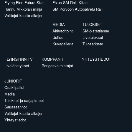
Flying Finn Future Star
Fixus SM Ralli Kitee
Hannu Mikkolan malja
SM Porvoon Autopalvelu Ralli
Voittajat kautta aikojen
MEDIA
TULOKSET
Akkreditointi
SM-pistetilanne
Uutiset
Livetulokset
Kuvagalleria
Tulosarkisto
FLYINGFINN.TV
KUMPPANIT
YHTEYSTIEDOT
Livelähetykset
Rengasvalmistajat
JUNIORIT
Osakilpailut
Media
Tulokset ja sarjapisteet
Sarjasäännöt
Voittajat kautta aikojen
Yhteystiedot