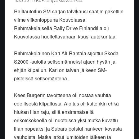
10.03.2011 / RDF:llä hyvä Kouvolan kisa
Ralliautoilun SM-sarjan talvikausi saatiin pakettiin
viime viikonloppuna Kouvolassa.
Riihimäkeläisellä Rally Drive Finlandilla oli
Kouvolassa huollettavanaan kuusi autokuntaa.
Riihimäkeläinen Kari Ali-Rantala sijoittui Skoda
S2000 -autolla seitsemänneksi ajaen hyvän ja
ehjän kilpailun. Kari on talven jälkeen SM-
pisteissä seitsemäntenä.
Kees Burgerin tavoitteena oli nostaa vauhtia
edellisestä kilpailusta. Aloitus oli kuitenkin ehkä
hiukan liian raju, sillä ensimmäisellä
erikoiskokeella oli nuoteissa yksi mutka kuvattu
liian nopeaksi ja Subaru poistui hankeen kovasta
vauhdista. Matka jatkui lumitöiden jälkeen ja