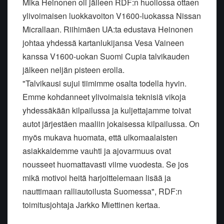
Mika Heinonen oli jälleen RDF:n huollossa ottaen
ylivoimaisen luokkavoiton V1600-luokassa Nissan
Micrallaan. Riihimäen UA:ta edustava Heinonen
johtaa yhdessä kartanlukijansa Vesa Vaineen
kanssa V1600-uokan Suomi Cupia talvikauden
jälkeen neljän pisteen erolla.
"Talvikausi sujui tiimimme osalta todella hyvin.
Emme kohdanneet ylivoimaisia teknisiä vikoja
yhdessäkään kilpailussa ja kuljettajamme toivat
autot järjestäen maaliin jokaisessa kilpailussa. On
myös mukava huomata, että ulkomaalaisten
asiakkaidemme vauhti ja ajovarmuus ovat
nousseet huomattavasti viime vuodesta. Se jos
mikä motivoi heitä harjoittelemaan lisää ja
nauttimaan ralliautoilusta Suomessa", RDF:n
toimitusjohtaja Jarkko Miettinen kertaa.