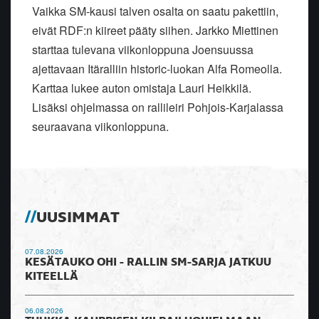
Vaikka SM-kausi talven osalta on saatu pakettiin,
eivät RDF:n kiireet pääty siihen. Jarkko Miettinen
starttaa tulevana viikonloppuna Joensuussa
ajettavaan Itäralliin historic-luokan Alfa Romeolla.
Karttaa lukee auton omistaja Lauri Heikkilä.
Lisäksi ohjelmassa on rallileiri Pohjois-Karjalassa
seuraavana viikonloppuna.
UUSIMMAT
07.08.2026
KESÄTAUKO OHI - RALLIN SM-SARJA JATKUU
KITEELLÄ
06.08.2026