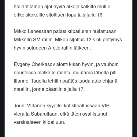
hollantilainen ajoi hyviä aikoja kaikille muille
erikoiskokeille sijoittuen lopulta sijalle 16.
Mikko Lehessaari palasi kilpailuihin huilattuaan
Mikkelin SM-rallin. Mikon sijoitus 12:s oli pettymys
hyvin sujuneen Arctic-rallin jälkeen.
Evgeny Cherkasov aloitti kisan hyvin, ja vauhdin
noustessa matkalle mahtui muutama läheltä piti -
tilanne. Tauolla tehtiin päätös tuoda auto ehjänä
maaliin, jonne päästiin sijalla 17.
Jouni Virtanen kyyditsi kotikilpailussaan VIP-
vieraita Subarullaan, eikä täten osallistunut
varsinaiseen kilpailuun.