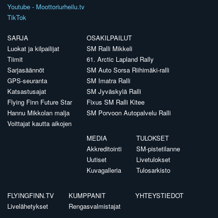
Youtube - Moottoriurheilu.tv
TikTok
SARJA
OSAKILPAILUT
Luokat ja kilpailijat
SM Ralli Mikkeli
Tiimit
61. Arctic Lapland Rally
Sarjasäännöt
SM Auto Sorsa Riihimäki-ralli
GPS-seuranta
SM Imatra Ralli
Katsastusajat
SM Jyväskylä Ralli
Flying Finn Future Star
Fixus SM Ralli Kitee
Hannu Mikkolan malja
SM Porvoon Autopalvelu Ralli
Voittajat kautta aikojen
MEDIA
TULOKSET
Akkreditointi
SM-pistetilanne
Uutiset
Livetulokset
Kuvagalleria
Tulosarkisto
FLYINGFINN.TV
KUMPPANIT
YHTEYSTIEDOT
Livelähetykset
Rengasvalmistajat