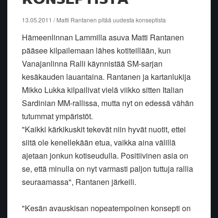
13.05.2011 / Matti Rantanen pitää uudesta konseptista
Hämeenlinnan Lammilla asuva Matti Rantanen
pääsee kilpailemaan lähes kotiteillään, kun
Vanajanlinna Ralli käynnistää SM-sarjan
kesäkauden lauantaina. Rantanen ja kartanlukija
Mikko Lukka kilpailivat vielä viikko sitten Italian
Sardinian MM-rallissa, mutta nyt on edessä vähän
tutummat ympäristöt.
"Kaikki kärkikuskit tekevät niin hyvät nuotit, ettei
siitä ole kenellekään etua, vaikka aina välillä
ajetaan jonkun kotiseudulla. Positiivinen asia on
se, että minulla on nyt varmasti paljon tuttuja rallia
seuraamassa", Rantanen järkeili.
"Kesän avauskisan nopeatempoinen konsepti on