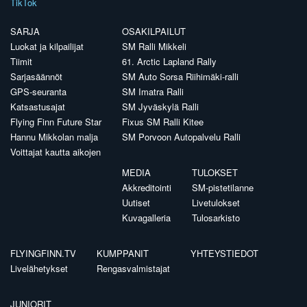
TikTok
SARJA
OSAKILPAILUT
Luokat ja kilpailijat
SM Ralli Mikkeli
Tiimit
61. Arctic Lapland Rally
Sarjasäännöt
SM Auto Sorsa Riihimäki-ralli
GPS-seuranta
SM Imatra Ralli
Katsastusajat
SM Jyväskylä Ralli
Flying Finn Future Star
Fixus SM Ralli Kitee
Hannu Mikkolan malja
SM Porvoon Autopalvelu Ralli
Voittajat kautta aikojen
MEDIA
TULOKSET
Akkreditointi
SM-pistetilanne
Uutiset
Livetulokset
Kuvagalleria
Tulosarkisto
FLYINGFINN.TV
KUMPPANIT
YHTEYSTIEDOT
Livelähetykset
Rengasvalmistajat
JUNIORIT