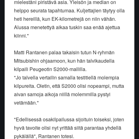
mielestäni piristävä asia. Yleisön ja median on
helppo seurata tapahtumaa. Kuljettajien täytyy olla
heti hereillä, kun EK-kilometrejä on niin vähän.
Alussa menetettyä aikaa tuskin saa enää ajettua
kiinni."
Matti Rantanen palaa takaisin tutun N-ryhmän
Mitsubishin ohjaamoon, kun hän talvikaudella
kilpaili Peugeotin S2000-mallilla.
"Jo talvella vertailin samalla testitiellä molempia
kilpureita. Oletin, että S2000 olisi nopeampi, mutta
aivan samoja aikoja niillä molemmilla pystyi
vetämään."
"Edellisessä osakilpailussa sijoituin toiseksi, joten
hyvä tavoite olisi nyt yrittää siitä parantaa yhdellä
pykälällä", Rantanen totesi.