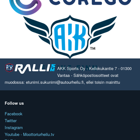
AKK Sports Oy - Kellokukantie 7 - 01300
Vantaa - Sähköpostiosoitteet ovat
muodossa: etunimi.sukunimi@autourheilu.fi, ellei toisin mainittu
Follow us
Facebook
Twitter
Instagram
Youtube - Moottoriurheilu.tv