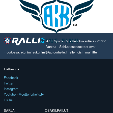
AKK Sports Oy - Kellokukantie 7 - 01300
Vantaa - Sähköpostiosoitteet ovat
muodossa: etunimi.sukunimi@autourheilu.fi, ellei toisin mainittu
Follow us
Facebook
Twitter
Instagram
Youtube - Moottoriurheilu.tv
TikTok
SARJA
OSAKILPAILUT