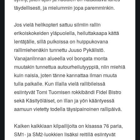
täydellisesti, ja mielummin jopa paremminkin.
Jos vielä helikopteri sattuu silmiin rallin
erikoiskokeiden yläpuolella, heiluttakaapa kättä
lentäjälle, sillä puikoissa on huippukovana
rallimiehenäkin tunnettu Juuso Pykälistö.
Vanajanlinnan alueella voi bongata monta
muutakin tunnettua autourheilutyyppiä, niin miehiä
kuin naisia, joten tänne kannattaa ilman muuta
tulla paikalle. Kun illalla vielä rallibileissä
esiintyvät Tomi Tuomisen rokkibändi Fidel Bistro
sekä Käsityöläiset, on illan ja yön kääntyessä
aamuun vietetty todella täysipainoinen rallipäivä.
Kaiken kaikkiaan kilpailijoita on kisassa 76 paria,
SM1- ja SM2-luokkien lisäksi reitillä esiintyvät