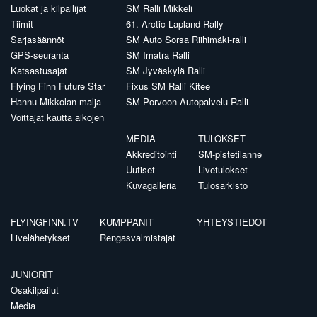
Luokat ja kilpailijat
SM Ralli Mikkeli
Tiimit
61. Arctic Lapland Rally
Sarjasäännöt
SM Auto Sorsa Riihimäki-ralli
GPS-seuranta
SM Imatra Ralli
Katsastusajat
SM Jyväskylä Ralli
Flying Finn Future Star
Fixus SM Ralli Kitee
Hannu Mikkolan malja
SM Porvoon Autopalvelu Ralli
Voittajat kautta aikojen
MEDIA
TULOKSET
Akkreditointi
SM-pistetilanne
Uutiset
Livetulokset
Kuvagalleria
Tulosarkisto
FLYINGFINN.TV
KUMPPANIT
YHTEYSTIEDOT
Livelähetykset
Rengasvalmistajat
JUNIORIT
Osakilpailut
Media