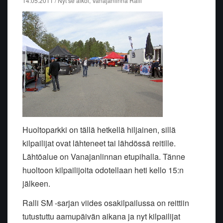
14.05.2011 / Nyt se alkoi, Vanajanlinna Ralli
Huoltoparkki on tällä hetkellä hiljainen, sillä
kilpailijat ovat lähteneet tai lähdössä reitille.
Lähtöalue on Vanajanlinnan etupihalla. Tänne
huoltoon kilpailijoita odotellaan heti kello 15:n
jälkeen.
Ralli SM -sarjan viides osakilpailussa on reittiin
tutustuttu aamupäivän aikana ja nyt kilpailijat