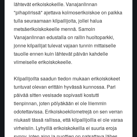
lähtevät erikoiskokeille. Vanajanlinnan
"pihapiirissä" ajettava kolmoserikoiskoe on paikka
tulla seuraamaan kilpailijoita, jollei halua
metsäerikoiskokeelle mennä. Samoin
Vanajanlinnan edustalla on rallin huoltoparkki,
jonne kilpailijat tulevat vajaan tunnin mittaiselle
tauolle ennen kuin lähtevät päivän kahdelle
viimeiselle erikoiskokeelle.
Kilpailijoilta saadun tiedon mukaan erikoiskokeet
tuntuvat olevan erittäin hyvässä kunnossa. Pari
päivää sitten vesisade sopivasti kostutti
tienpinnan, joten pölyäkään ei ole liiemmin
odotettavissa. Erikoiskoekilometrejä on sen verran
niukasti tässä rallissa, että kilpailijoilla ei ole varaa
virheisiin. Lyhyillä erikoiskokeilla ei suuria eroja
synny, joten ajon ja nuottien on natsattava lähes