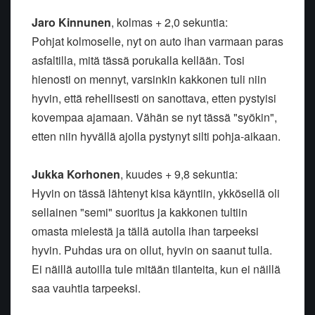
Jaro Kinnunen
, kolmas + 2,0 sekuntia:
Pohjat kolmoselle, nyt on auto ihan varmaan paras
asfaltilla, mitä tässä porukalla kellään. Tosi
hienosti on mennyt, varsinkin kakkonen tuli niin
hyvin, että rehellisesti on sanottava, etten pystyisi
kovempaa ajamaan. Vähän se nyt tässä "syökin",
etten niin hyvällä ajolla pystynyt silti pohja-aikaan.
Jukka Korhonen
, kuudes + 9,8 sekuntia:
Hyvin on tässä lähtenyt kisa käyntiin, ykkösellä oli
sellainen "semi" suoritus ja kakkonen tultiin
omasta mielestä ja tällä autolla ihan tarpeeksi
hyvin. Puhdas ura on ollut, hyvin on saanut tulla.
Ei näillä autoilla tule mitään tilanteita, kun ei näillä
saa vauhtia tarpeeksi.