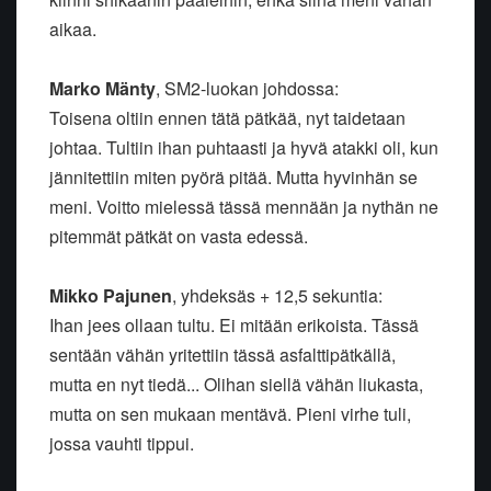
aikaa.
Marko Mänty
, SM2-luokan johdossa:
Toisena oltiin ennen tätä pätkää, nyt taidetaan
johtaa. Tultiin ihan puhtaasti ja hyvä atakki oli, kun
jännitettiin miten pyörä pitää. Mutta hyvinhän se
meni. Voitto mielessä tässä mennään ja nythän ne
pitemmät pätkät on vasta edessä.
Mikko Pajunen
, yhdeksäs + 12,5 sekuntia:
Ihan jees ollaan tultu. Ei mitään erikoista. Tässä
sentään vähän yritettiin tässä asfalttipätkällä,
mutta en nyt tiedä... Olihan siellä vähän liukasta,
mutta on sen mukaan mentävä. Pieni virhe tuli,
jossa vauhti tippui.