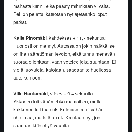
mahasta kiinni, eikä päästy mihinkään viivalta.
Peli on pelattu, katsotaan nyt ajetaanko loput
pätkät.
Kalle Pinomäki
, kahdeksas + 11,7 sekuntia:
Huonosti on mennyt. Autossa on jokin häikkä, se
on ihan äärettömän levoton, eikä tunnu menevän
suoraa ollenkaan, vaan vetelee joka suuntaan. Ei
vielä luovuteta, katotaan, saadaanko huollossa
auto kuntoon.
Ville Hautamäki
, viides + 9,4 sekuntia:
Ykkönen tuli vähän ehkä mamoillen, mutta
kakkonen tuli ihan ok. Kolmosella oli vähän
ohjelmaa, mutta ihan ok. Katotaan nyt, jos
saadaan kiristettyä vauhtia.