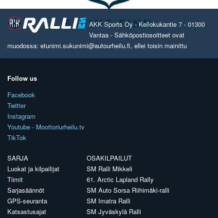
AKK Sports Oy - Kellokukantie 7 - 01300
Vantaa - Sähköpostiosoitteet ovat
muodossa: etunimi.sukunimi@autourheilu.fi, ellei toisin mainittu
Follow us
Facebook
Twitter
Instagram
Youtube - Moottoriurheilu.tv
TikTok
SARJA
OSAKILPAILUT
Luokat ja kilpailijat
SM Ralli Mikkeli
Tiimit
61. Arctic Lapland Rally
Sarjasäännöt
SM Auto Sorsa Riihimäki-ralli
GPS-seuranta
SM Imatra Ralli
Katsastusajat
SM Jyväskylä Ralli