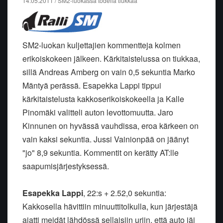
14.05.2011 / SM2-luokassa todella tiukkaa
SM2-luokan kuljettajien kommentteja kolmen
erikoiskokeen jälkeen. Kärkitaistelussa on tiukkaa,
sillä Andreas Amberg on vain 0,5 sekuntia Marko
Mäntyä perässä. Esapekka Lappi tippui
kärkitaistelusta kakkoserikoiskokeella ja Kalle
Pinomäki valitteli auton levottomuutta. Jaro
Kinnunen on hyvässä vauhdissa, eroa kärkeen on
vain kaksi sekuntia. Jussi Vainionpää on jäänyt
"jo" 8,9 sekuntia. Kommentit on kerätty AT:lle
saapumisjärjestyksessä.
Esapekka Lappi
, 22:s + 2.52,0 sekuntia:
Kakkosella hävittiin minuuttitolkulla, kun järjestäjä
ajatti meidät lähdössä sellaisiin uriin, että auto jäi