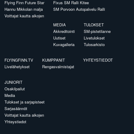
Flying Finn Future Star
Fixus SM Ralli Kitee
Hannu Mikkolan malja
SM Porvoon Autopalvelu Ralli
Voittajat kautta aikojen
MEDIA
TULOKSET
Akkreditointi
SM-pistetilanne
Uutiset
Livetulokset
Kuvagalleria
Tulosarkisto
FLYINGFINN.TV
KUMPPANIT
YHTEYSTIEDOT
Livelähetykset
Rengasvalmistajat
JUNIORIT
Osakilpailut
Media
Tulokset ja sarjapisteet
Sarjasäännöt
Voittajat kautta aikojen
Yhteystiedot