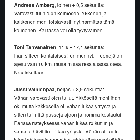
Andreas Amberg
, toinen + 0,5 sekuntia:
Varovasti tulin tuon kolmosen. Ykkönen ja
kakkonen meni loistavasti, nyt harmittaa tämä
kolmonen. Kai tässä voi olla tyytyväinen.
Toni Tahvanainen
, 11:s + 17,1 sekuntia:
Ihan silleen kohtalaisesti on mennyt. Treenejä on
ajettu vain 10 km, mutta mittää ressiä tässä oteta.
Nautiskellaan.
Jussi Vainionpää
, neljäs + 8,9 sekuntia:
Vähän varovasti olen tullut. Ykkösellä meni ihan
ok, mutta kakkosella oli vähän liikaa yritystä ja
sitten tuli niitä pusseja ajoon ja homma kostautui.
Parissa risteyksessä vähän liikaa roikuttiin ja
samalla hävittiin. Liikaa yritystä. Vähän otti auto
kiinni shikaanin paaleihin, ehkä siinä meni vähän