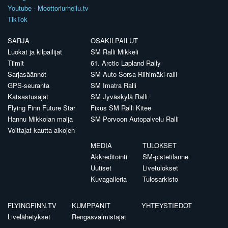
Youtube - Moottoriurheilu.tv
TikTok
SARJA
OSAKILPAILUT
Luokat ja kilpailijat
SM Ralli Mikkeli
Tiimit
61. Arctic Lapland Rally
Sarjasäännöt
SM Auto Sorsa Riihimäki-ralli
GPS-seuranta
SM Imatra Ralli
Katsastusajat
SM Jyväskylä Ralli
Flying Finn Future Star
Fixus SM Ralli Kitee
Hannu Mikkolan malja
SM Porvoon Autopalvelu Ralli
Voittajat kautta aikojen
MEDIA
TULOKSET
Akkreditointi
SM-pistetilanne
Uutiset
Livetulokset
Kuvagalleria
Tulosarkisto
FLYINGFINN.TV
KUMPPANIT
YHTEYSTIEDOT
Livelähetykset
Rengasvalmistajat