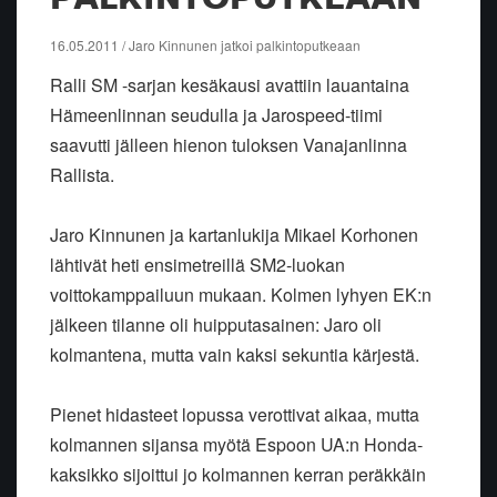
16.05.2011 / Jaro Kinnunen jatkoi palkintoputkeaan
Ralli SM -sarjan kesäkausi avattiin lauantaina
Hämeenlinnan seudulla ja Jarospeed-tiimi
saavutti jälleen hienon tuloksen Vanajanlinna
Rallista.
Jaro Kinnunen ja kartanlukija Mikael Korhonen
lähtivät heti ensimetreillä SM2-luokan
voittokamppailuun mukaan. Kolmen lyhyen EK:n
jälkeen tilanne oli huipputasainen: Jaro oli
kolmantena, mutta vain kaksi sekuntia kärjestä.
Pienet hidasteet lopussa verottivat aikaa, mutta
kolmannen sijansa myötä Espoon UA:n Honda-
kaksikko sijoittui jo kolmannen kerran peräkkäin