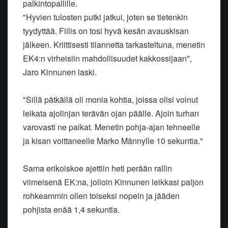
palkintopallille.
"Hyvien tulosten putki jatkui, joten se tietenkin
tyydyttää. Fiilis on tosi hyvä kesän avauskisan
jälkeen. Kriittisesti tilannetta tarkasteltuna, menetin
EK4:n virheisiin mahdollisuudet kakkossijaan",
Jaro Kinnunen laski.
"Sillä pätkällä oli monia kohtia, joissa olisi voinut
leikata ajolinjan terävän ojan päälle. Ajoin turhan
varovasti ne paikat. Menetin pohja-ajan tehneelle
ja kisan voittaneelle Marko Männylle 10 sekuntia."
Sama erikoiskoe ajettiin heti perään rallin
viimeisenä EK:na, jolloin Kinnunen leikkasi paljon
rohkeammin ollen toiseksi nopein ja jääden
pohjista enää 1,4 sekuntia.