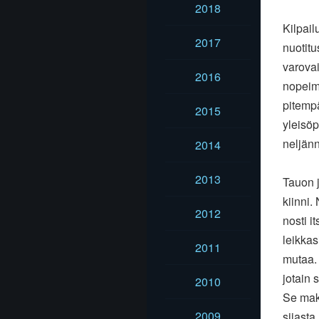
2018
Kilpail
2017
nuotitu
varovai
2016
nopeimp
pitempä
2015
yleisöp
neljänn
2014
2013
Tauon j
kiinni.
2012
nosti i
leikkas
2011
mutaa. 
jotain 
2010
Se maks
2009
sijasta.