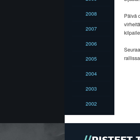
2008
Päivä o
virheit
2007
kilpail
2006
Seuraa
ralliss
2005
2004
2003
2002