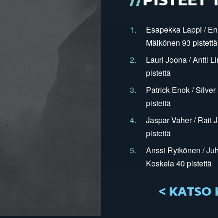
PISTEET 
1.
Esapekka Lappi / En
Mälkönen 93 pistettä
2.
Lauri Joona / Antti L
pistettä
3.
Patrick Enok / Silve
pistettä
4.
Jaspar Vaher / Rait 
pistettä
5.
Anssi Rytkönen / Juh
Koskela 40 pistettä
< KATSO 