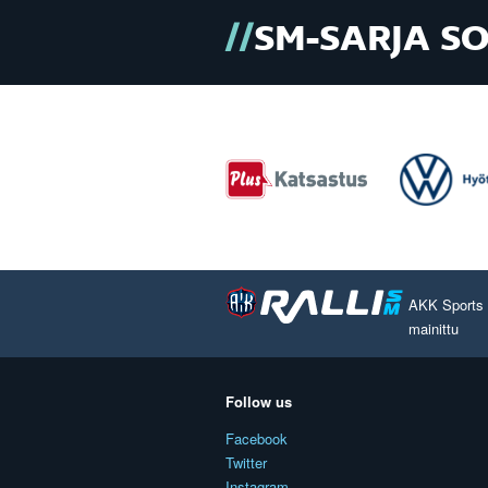
SM-SARJA S
AKK Sports O
mainittu
Follow us
Facebook
Twitter
Instagram