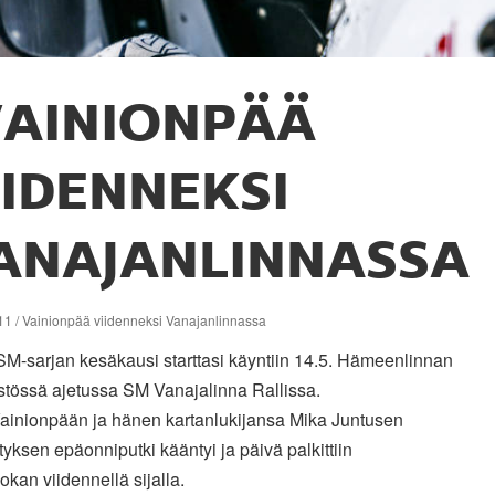
AINIONPÄÄ
IIDENNEKSI
ANAJANLINNASSA
11 / Vainionpää viidenneksi Vanajanlinnassa
SM-sarjan kesäkausi starttasi käyntiin 14.5. Hämeenlinnan
stössä ajetussa SM Vanajalinna Rallissa.
Vainionpään ja hänen kartanlukijansa Mika Juntusen
yksen epäonniputki kääntyi ja päivä palkittiin
kan viidennellä sijalla.