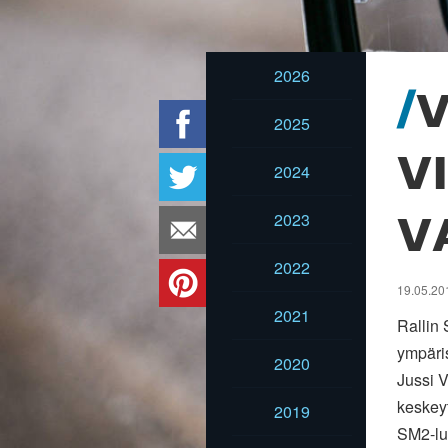
2026
V
2025
V
2024
2023
V
2022
19.05.20
2021
Rallin 
ympäri
2020
Jussi 
keskeyt
2019
SM2-luo