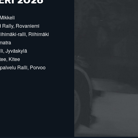
ERI 2026
Mikkeli
d Rally, Rovaniemi
himäki-ralli, Riihimäki
matra
i, Jyväskylä
ee, Kitee
alvelu Ralli, Porvoo