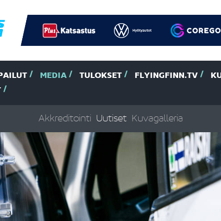
PAILUT
MEDIA
TULOKSET
FLYINGFINN.TV
K
T
Akkreditointi
Uutiset
Kuvagalleria