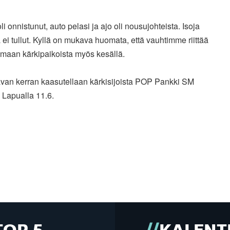
li onnistunut, auto pelasi ja ajo oli nousujohteista. Isoja
ä ei tullut. Kyllä on mukava huomata, että vauhtimme riittää
emaan kärkipaikoista myös kesällä.
van kerran kaasutellaan kärkisijoista POP Pankki SM
a Lapualla 11.6.