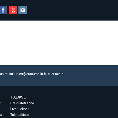
imi.sukunimi@autourheilu.fi, ellei toisin
TULOKSET
ti
SM-pistetilanne
Livetulokset
ia
Tulosarkisto