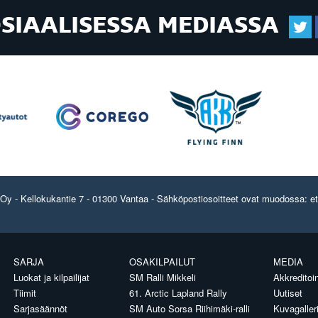
OSIAALISESSA MEDIASSA
y - Kellokukantie 7 - 01300 Vantaa - Sähköpostiosoitteet ovat muodossa: etun
SARJA
OSAKILPAILUT
MEDIA
Luokat ja kilpailijat
SM Ralli Mikkeli
Akkreditoin
Tiimit
61. Arctic Lapland Rally
Uutiset
Sarjasäännöt
SM Auto Sorsa Riihimäki-ralli
Kuvagaller