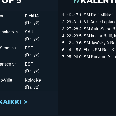
TOP 5
KALENT
1. 16.-17.1. SM Ralli Mikkeli, 
ni
PiekUA
2. 29.-31.1. 61. Arctic Laplan
(Rally2)
3. 27.-28.2. SM Auto Sorsa Rii
innaketo 73
SAU
4. 22.-23.5. SM Imatra Ralli, I
(Rally2)
5. 12.-13.6. SM Jyväskylä Rall
r Simm 59
EST
6. 14.-15.8. Fixus SM Ralli Kit
(Rally2)
7. 25.-26.9. SM Porvoon Autop
Jansen 51
EST
(Rally2)
o-Ville
KoMoKe
(Rally2)
KAIKKI >