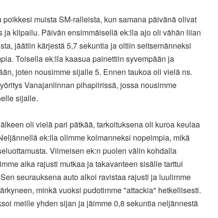
u poikkesi muista SM-ralleista, kun samana päivänä olivat
s ja kilpailu. Päivän ensimmäisellä ek:lla ajo oli vähän liian
sta, jäätiin kärjestä 5,7 sekuntia ja oltiin seitsemänneksi
ia. Toisella ek:lla kaasua painettiin syvempään ja
än, joten nousimme sijalle 5. Ennen taukoa oli vielä ns.
yöritys Vanajanlinnan pihapiirissä, jossa nousimme
elle sijalle.
älkeen oli vielä pari pätkää, tarkoituksena oli kuroa keulaa
 Neljännellä ek:lla olimme kolmanneksi nopeimpia, mikä
tseluottamusta. Viimeisen ek:n puolen välin kohdalla
imme aika rajusti mutkaa ja takavanteen sisälle tarttui
Sen seurauksena auto alkoi ravistaa rajusti ja luulimme
särkyneen, minkä vuoksi pudotimme "attackia" hetkellisesti.
oi meille yhden sijan ja jäimme 0,8 sekuntia neljännestä