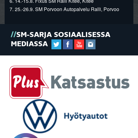
6. 14.-15.8. Fixus SM Ralli Kitee, Kitee
7. 25.-26.9. SM Porvoon Autopalvelu Ralli, Porvoo
SM-SARJA SOSIAALISESSA
MEDIASSA