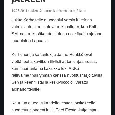
10.06.2011 / Jukka Korhonen kiireisenä testin jälkeen
Jukka Korhoselle muodostui varsin kiireinen
valmistautuminen tulevaan kilpailuun, kun Ralli
SM -sarjan kesäkauden toinen osakilpailu ajetaan
lauantaina Lapualla.
Korhonen ja kartanlukija Janne Rönkkö ovat
viettäneet alkuviikon tiiviisti auton ohjaamossa,
kun maanantaina kaksikko teki AKK:n
rallivalmennusryhmän kanssa nuotitusharjoituksia.
Sen jälkeen tiistai ja keskiviikko oli varattu
ajoharjoittelulle.
Keuruun alueella kahdella testierikoiskokeella
suoritettu ajotreeni kulki Ford Fiesta -kuljettajan