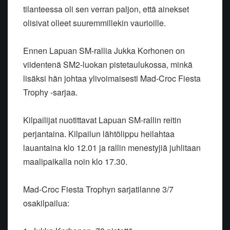
tilanteessa oli sen verran paljon, että ainekset
olisivat olleet suuremmillekin vaurioille.
Ennen Lapuan SM-rallia Jukka Korhonen on
viidentenä SM2-luokan pistetaulukossa, minkä
lisäksi hän johtaa ylivoimaisesti Mad-Croc Fiesta
Trophy -sarjaa.
Kilpailijat nuotittavat Lapuan SM-rallin reitin
perjantaina. Kilpailun lähtölippu heilahtaa
lauantaina klo 12.01 ja rallin menestyjiä juhlitaan
maalipaikalla noin klo 17.30.
Mad-Croc Fiesta Trophyn sarjatilanne 3/7
osakilpailua: