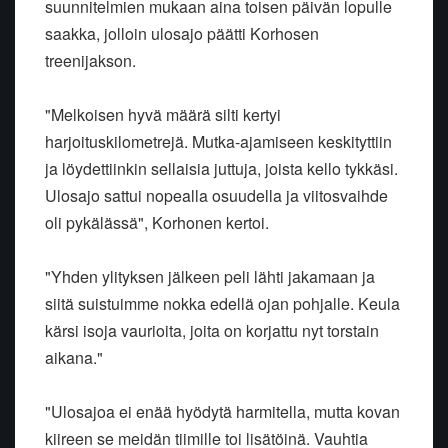
suunnitelmien mukaan aina toisen päivän lopulle
saakka, jolloin ulosajo päätti Korhosen
treenijakson.
"Melkoisen hyvä määrä silti kertyi
harjoituskilometrejä. Mutka-ajamiseen keskityttiin
ja löydettiinkin sellaisia juttuja, joista kello tykkäsi.
Ulosajo sattui nopealla osuudella ja viitosvaihde
oli pykälässä", Korhonen kertoi.
"Yhden ylityksen jälkeen peli lähti jakamaan ja
siitä suistuimme nokka edellä ojan pohjalle. Keula
kärsi isoja vaurioita, joita on korjattu nyt torstain
aikana."
"Ulosajoa ei enää hyödytä harmitella, mutta kovan
kiireen se meidän tiimille toi lisätöinä. Vauhtia