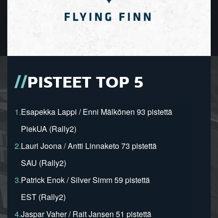
PISTEET TOP 5
1.
Esapekka Lappi / Enni Mälkönen 93 pistettä
PiekUA (Rally2)
2.
Lauri Joona / Antti Linnaketo 73 pistettä
SAU (Rally2)
3.
Patrick Enok / Silver Simm 59 pistettä
EST (Rally2)
4.
Jaspar Vaher / Rait Jansen 51 pistettä