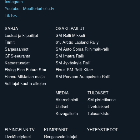
Instagram
Youtube - Moottoriurheilu.tv
TikTok
SARJA
OSAKILPAILUT
Luokat ja kilpailijat
SM Ralli Mikkeli
Tiimit
61. Arctic Lapland Rally
Sarjasäännöt
SM Auto Sorsa Riihimäki-ralli
GPS-seuranta
SM Imatra Ralli
Katsastusajat
SM Jyväskylä Ralli
Flying Finn Future Star
Fixus SM Ralli Kitee
Hannu Mikkolan malja
SM Porvoon Autopalvelu Ralli
Voittajat kautta aikojen
MEDIA
TULOKSET
Akkreditointi
SM-pistetilanne
Uutiset
Livetulokset
Kuvagalleria
Tulosarkisto
FLYINGFINN.TV
KUMPPANIT
YHTEYSTIEDOT
Livelähetykset
Rengasvalmistajat