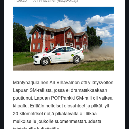
11.06.2011 / Ari Vihavainen yllätysvoittaja
Mäntyharjulainen Ari Vihavainen otti yllätysvoiton
Lapuan SM-rallista, jossa ei dramatiikkaakaan
puuttunut. Lapuan POPPankki SM-ralli oli vaikea
kilpailu. Erittäin helteiset olosuhteet ja pitkät, yli
20-kilometriset neljä pikataivalta oli liikaa
melkoiselle joukolle suomenmestaruudesta
taisteleville kuljettajille.