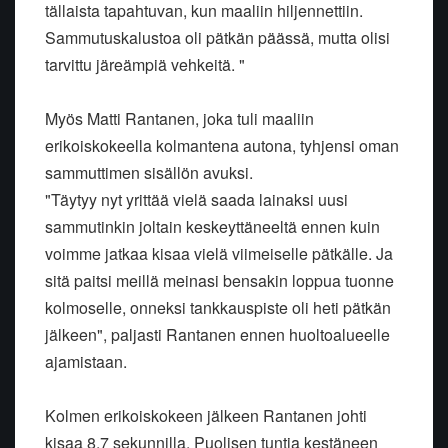
tällaista tapahtuvan, kun maaliin hiljennettiin.
Sammutuskalustoa oli pätkän päässä, mutta olisi
tarvittu järeämpiä vehkeitä. "
Myös Matti Rantanen, joka tuli maaliin
erikoiskokeella kolmantena autona, tyhjensi oman
sammuttimen sisällön avuksi.
"Täytyy nyt yrittää vielä saada lainaksi uusi
sammutinkin joltain keskeyttäneeltä ennen kuin
voimme jatkaa kisaa vielä viimeiselle pätkälle. Ja
sitä paitsi meillä meinasi bensakin loppua tuonne
kolmoselle, onneksi tankkauspiste oli heti pätkän
jälkeen", paljasti Rantanen ennen huoltoalueelle
ajamistaan.
Kolmen erikoiskokeen jälkeen Rantanen johti
kisaa 8,7 sekunnilla. Puolisen tuntia kestäneen