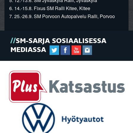
5. 12.-13.6. SM Jyväskylä Ralli, Jyväskylä
6. 14.-15.8. Fixus SM Ralli Kitee, Kitee
7. 25.-26.9. SM Porvoon Autopalvelu Ralli, Porvoo
SM-SARJA SOSIAALISESSA
MEDIASSA