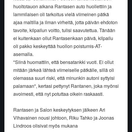
huoltotauon aikana Rantasen auto huollettiin ja
lammilaisen oli tarkoitus vielä viimeinen pätkä
ajaa maltilla ja ilman virheitä, jotta päivän ehdoton
tavoite, kilpailun voitto, tulisi saavutettua. Tänään
ei kuitenkaan ollut Rantasenkaan päivä, kilpailu
oli pakko keskeyttää huollon poistumis-AT-
asemalla.
"Siinä huomattiin, että bensatankki vuoti. Ei ollut
mitään järkeä lähteä viimeiselle pätkälle, sillä oli
olemassa suuri riski, että minunkin autoni syttyisi
palamaan", kertasi pettynyt Rantanen, joka myönsi
avoimesti, että nyt potuttaa oikein raskaasti.
Rantasen ja Salon keskeytyksen jälkeen Ari
Vihavainen nousi johtoon, Riku Tahko ja Joonas
Lindroos olisivat myös mukana