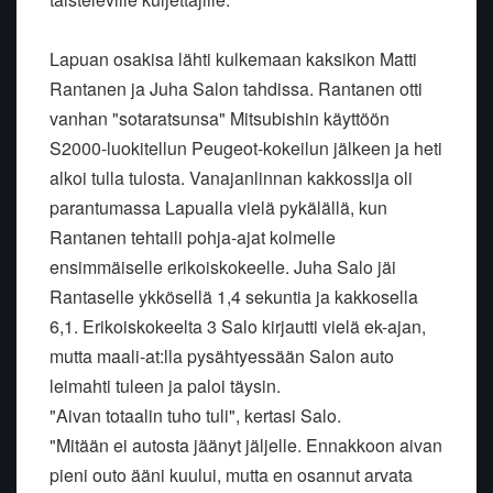
Lapuan osakisa lähti kulkemaan kaksikon Matti
Rantanen ja Juha Salon tahdissa. Rantanen otti
vanhan "sotaratsunsa" Mitsubishin käyttöön
S2000-luokitellun Peugeot-kokeilun jälkeen ja heti
alkoi tulla tulosta. Vanajanlinnan kakkossija oli
parantumassa Lapualla vielä pykälällä, kun
Rantanen tehtaili pohja-ajat kolmelle
ensimmäiselle erikoiskokeelle. Juha Salo jäi
Rantaselle ykkösellä 1,4 sekuntia ja kakkosella
6,1. Erikoiskokeelta 3 Salo kirjautti vielä ek-ajan,
mutta maali-at:lla pysähtyessään Salon auto
leimahti tuleen ja paloi täysin.
"Aivan totaalin tuho tuli", kertasi Salo.
"Mitään ei autosta jäänyt jäljelle. Ennakkoon aivan
pieni outo ääni kuului, mutta en osannut arvata