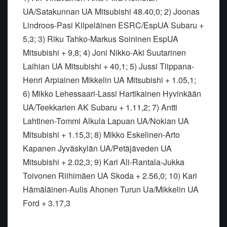
UA/Satakunnan UA Mitsubishi 48.40,0; 2) Joonas
Lindroos-Pasi Kilpeläinen ESRC/EspUA Subaru +
5,3; 3) Riku Tahko-Markus Soininen EspUA
Mitsubishi + 9,8; 4) Joni Nikko-Aki Suutarinen
Laihian UA Mitsubishi + 40,1; 5) Jussi Tiippana-
Henri Arpiainen Mikkelin UA Mitsubishi + 1.05,1;
6) Mikko Lehessaari-Lassi Hartikainen Hyvinkään
UA/Teekkarien AK Subaru + 1.11,2; 7) Antti
Lahtinen-Tommi Alkula Lapuan UA/Nokian UA
Mitsubishi + 1.15,3; 8) Mikko Eskelinen-Arto
Kapanen Jyväskylän UA/Petäjäveden UA
Mitsubishi + 2.02,3; 9) Kari Ali-Rantala-Jukka
Toivonen Riihimäen UA Skoda + 2.56,0; 10) Kari
Hämäläinen-Aulis Ahonen Turun Ua/Mikkelin UA
Ford + 3.17,3