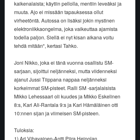
kaikenalaista; käytiin pellolla, mentiin leveäksi ja
muuta. Ajo ei missään tapauksessa ollut
virheetöntä. Autossa on lisäksi jokin mystinen
elektroniikkaongelma, joka vaikeuttaa ajamista
todella paljon. Siellä ei nyt kisan aikana voitu
tehdä mitään", kertasi Tahko.
Joni Nikko, joka ei tänä vuonna osallistu SM-
sarjaan, sijoittui neljänneksi, mutta viidenneksi
ajanut Jussi Tiippana nappaa neljänneksi
korkeimmat SM-pisteet. Ralli SM -sarjalaisista
Mikko Lehessaari oli kuudes ja Mikko Eskelinen
8:s, Kari Ali-Rantala 9:s ja Kari Hämäläinen otti
10:nnen sijan ja viimeisen SM-pisteen.
Tuloksia:
1) Ari Vihavainen-Antti Piira Heinolan