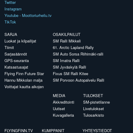
Twitter
Instagram
Youtube - Moottoriurheilu.tv
TikTok
SARJA
OSAKILPAILUT
Luokat ja kilpailijat
SM Ralli Mikkeli
Tiimit
61. Arctic Lapland Rally
Sarjasäännöt
SM Auto Sorsa Riihimäki-ralli
GPS-seuranta
SM Imatra Ralli
Katsastusajat
SM Jyväskylä Ralli
Flying Finn Future Star
Fixus SM Ralli Kitee
Hannu Mikkolan malja
SM Porvoon Autopalvelu Ralli
Voittajat kautta aikojen
MEDIA
TULOKSET
Akkreditointi
SM-pistetilanne
Uutiset
Livetulokset
Kuvagalleria
Tulosarkisto
FLYINGFINN.TV
KUMPPANIT
YHTEYSTIEDOT