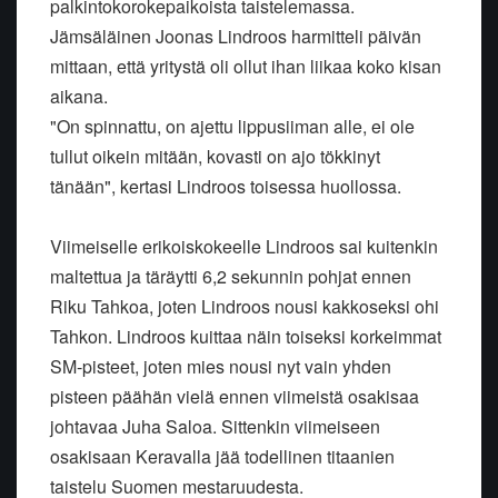
palkintokorokepaikoista taistelemassa.
Jämsäläinen Joonas Lindroos harmitteli päivän
mittaan, että yritystä oli ollut ihan liikaa koko kisan
aikana.
"On spinnattu, on ajettu lippusiiman alle, ei ole
tullut oikein mitään, kovasti on ajo tökkinyt
tänään", kertasi Lindroos toisessa huollossa.
Viimeiselle erikoiskokeelle Lindroos sai kuitenkin
maltettua ja täräytti 6,2 sekunnin pohjat ennen
Riku Tahkoa, joten Lindroos nousi kakkoseksi ohi
Tahkon. Lindroos kuittaa näin toiseksi korkeimmat
SM-pisteet, joten mies nousi nyt vain yhden
pisteen päähän vielä ennen viimeistä osakisaa
johtavaa Juha Saloa. Sittenkin viimeiseen
osakisaan Keravalla jää todellinen titaanien
taistelu Suomen mestaruudesta.