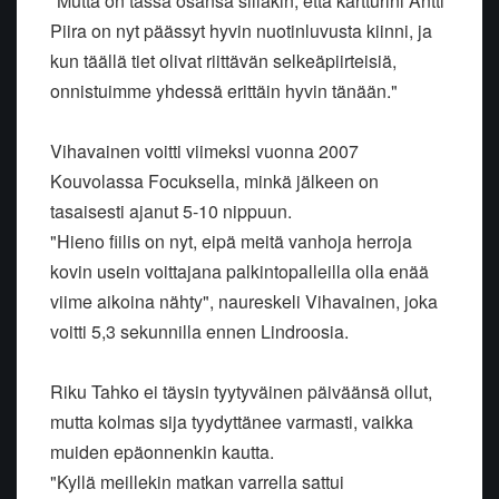
"Mutta on tässä osansa silläkin, että kartturini Antti
Piira on nyt päässyt hyvin nuotinluvusta kiinni, ja
kun täällä tiet olivat riittävän selkeäpiirteisiä,
onnistuimme yhdessä erittäin hyvin tänään."
Vihavainen voitti viimeksi vuonna 2007
Kouvolassa Focuksella, minkä jälkeen on
tasaisesti ajanut 5-10 nippuun.
"Hieno fiilis on nyt, eipä meitä vanhoja herroja
kovin usein voittajana palkintopalleilla olla enää
viime aikoina nähty", naureskeli Vihavainen, joka
voitti 5,3 sekunnilla ennen Lindroosia.
Riku Tahko ei täysin tyytyväinen päiväänsä ollut,
mutta kolmas sija tyydyttänee varmasti, vaikka
muiden epäonnenkin kautta.
"Kyllä meillekin matkan varrella sattui