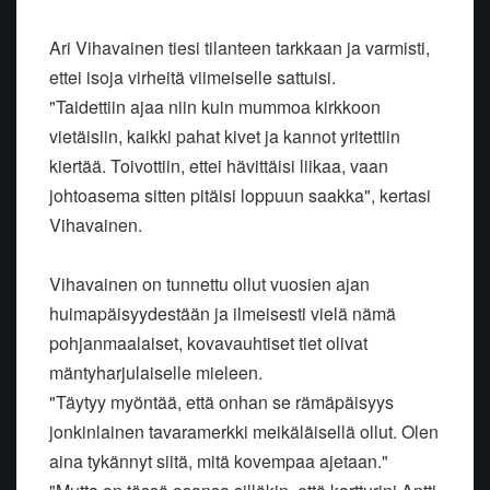
Ari Vihavainen tiesi tilanteen tarkkaan ja varmisti,
ettei isoja virheitä viimeiselle sattuisi.
"Taidettiin ajaa niin kuin mummoa kirkkoon
vietäisiin, kaikki pahat kivet ja kannot yritettiin
kiertää. Toivottiin, ettei hävittäisi liikaa, vaan
johtoasema sitten pitäisi loppuun saakka", kertasi
Vihavainen.
Vihavainen on tunnettu ollut vuosien ajan
huimapäisyydestään ja ilmeisesti vielä nämä
pohjanmaalaiset, kovavauhtiset tiet olivat
mäntyharjulaiselle mieleen.
"Täytyy myöntää, että onhan se rämäpäisyys
jonkinlainen tavaramerkki meikäläisellä ollut. Olen
aina tykännyt siitä, mitä kovempaa ajetaan."