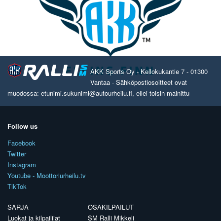
AKK Sports Oy - Kellokukantie 7 - 01300
Vantaa - Sähköpostiosoitteet ovat
muodossa: etunimi.sukunimi@autourheilu.fi, ellei toisin mainittu
Follow us
Facebook
Twitter
Instagram
Youtube - Moottoriurheilu.tv
TikTok
SARJA
OSAKILPAILUT
Luokat ja kilpailijat
SM Ralli Mikkeli