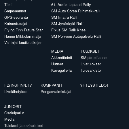
Tiimit
61. Arctic Lapland Rally
Sarjasäännöt
SM Auto Sorsa Riihimäki-ralli
GPS-seuranta
SM Imatra Ralli
Katsastusajat
SM Jyväskylä Ralli
Flying Finn Future Star
Fixus SM Ralli Kitee
Hannu Mikkolan malja
SM Porvoon Autopalvelu Ralli
Voittajat kautta aikojen
MEDIA
TULOKSET
Akkreditointi
SM-pistetilanne
Uutiset
Livetulokset
Kuvagalleria
Tulosarkisto
FLYINGFINN.TV
KUMPPANIT
YHTEYSTIEDOT
Livelähetykset
Rengasvalmistajat
JUNIORIT
Osakilpailut
Media
Tulokset ja sarjapisteet