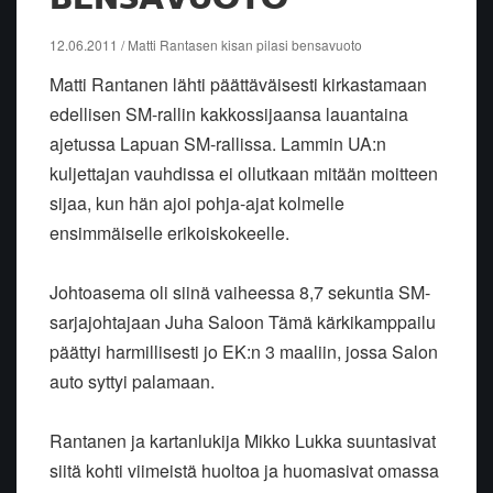
12.06.2011 / Matti Rantasen kisan pilasi bensavuoto
Matti Rantanen lähti päättäväisesti kirkastamaan
edellisen SM-rallin kakkossijaansa lauantaina
ajetussa Lapuan SM-rallissa. Lammin UA:n
kuljettajan vauhdissa ei ollutkaan mitään moitteen
sijaa, kun hän ajoi pohja-ajat kolmelle
ensimmäiselle erikoiskokeelle.
Johtoasema oli siinä vaiheessa 8,7 sekuntia SM-
sarjajohtajaan Juha Saloon Tämä kärkikamppailu
päättyi harmillisesti jo EK:n 3 maaliin, jossa Salon
auto syttyi palamaan.
Rantanen ja kartanlukija Mikko Lukka suuntasivat
siitä kohti viimeistä huoltoa ja huomasivat omassa