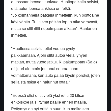
autossaan bensan tuoksua. Huoltopaikalla selvisi,
että auton bensatankissa on reikä.
"Jo kolmannella pätkällä ihmettelin, kun polttoaine
kävi vähiin. Tulin sen pätkän lopun aika varovasti,
mutta se silti riitti nopeimpaan aikaan", Rantanen
ihmetteli.
"Huollossa selvisi, ettei vuotoa pysty
paikkaamaan. Ajoin siitä autoa vielä lyhyen
matkan, mutta vuoto jatkui. Kilpakumppani (Salo)
oli juuri aiemmin joutunut seuraamaan
voimattomana, kun auto palaa täysin poroksi, joten
sellaista riskiä en halunnut ottaa."
"Edessä olisi ollut vielä yksi reilu 20 kilsan
erikoiskoe ja siirtymät päälle ennen maalia.
Pettymys on nyt erittäin suuri, kun melkoisen