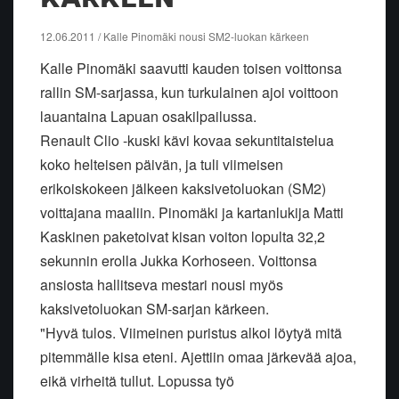
12.06.2011 / Kalle Pinomäki nousi SM2-luokan kärkeen
Kalle Pinomäki saavutti kauden toisen voittonsa
rallin SM-sarjassa, kun turkulainen ajoi voittoon
lauantaina Lapuan osakilpailussa.
Renault Clio -kuski kävi kovaa sekuntitaistelua
koko helteisen päivän, ja tuli viimeisen
erikoiskokeen jälkeen kaksivetoluokan (SM2)
voittajana maaliin. Pinomäki ja kartanlukija Matti
Kaskinen paketoivat kisan voiton lopulta 32,2
sekunnin erolla Jukka Korhoseen. Voittonsa
ansiosta hallitseva mestari nousi myös
kaksivetoluokan SM-sarjan kärkeen.
"Hyvä tulos. Viimeinen puristus alkoi löytyä mitä
pitemmälle kisa eteni. Ajettiin omaa järkevää ajoa,
eikä virheitä tullut. Lopussa työ