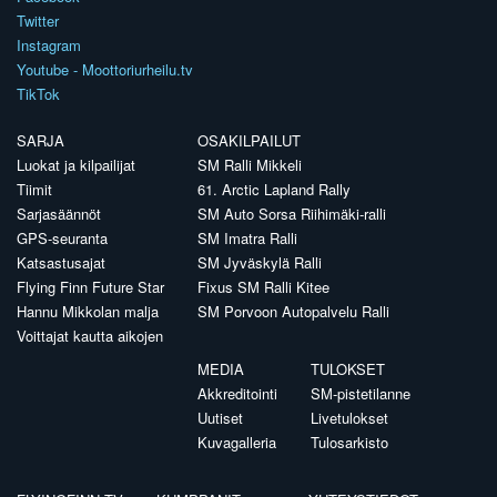
Twitter
Instagram
Youtube - Moottoriurheilu.tv
TikTok
SARJA
OSAKILPAILUT
Luokat ja kilpailijat
SM Ralli Mikkeli
Tiimit
61. Arctic Lapland Rally
Sarjasäännöt
SM Auto Sorsa Riihimäki-ralli
GPS-seuranta
SM Imatra Ralli
Katsastusajat
SM Jyväskylä Ralli
Flying Finn Future Star
Fixus SM Ralli Kitee
Hannu Mikkolan malja
SM Porvoon Autopalvelu Ralli
Voittajat kautta aikojen
MEDIA
TULOKSET
Akkreditointi
SM-pistetilanne
Uutiset
Livetulokset
Kuvagalleria
Tulosarkisto