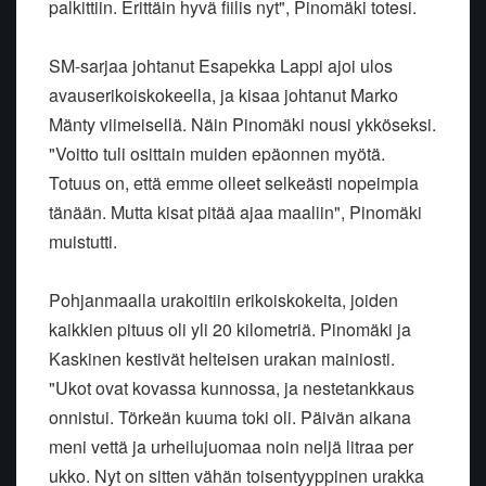
palkittiin. Erittäin hyvä fiilis nyt", Pinomäki totesi.
SM-sarjaa johtanut Esapekka Lappi ajoi ulos
avauserikoiskokeella, ja kisaa johtanut Marko
Mänty viimeisellä. Näin Pinomäki nousi ykköseksi.
"Voitto tuli osittain muiden epäonnen myötä.
Totuus on, että emme olleet selkeästi nopeimpia
tänään. Mutta kisat pitää ajaa maaliin", Pinomäki
muistutti.
Pohjanmaalla urakoitiin erikoiskokeita, joiden
kaikkien pituus oli yli 20 kilometriä. Pinomäki ja
Kaskinen kestivät helteisen urakan mainiosti.
"Ukot ovat kovassa kunnossa, ja nestetankkaus
onnistui. Törkeän kuuma toki oli. Päivän aikana
meni vettä ja urheilujuomaa noin neljä litraa per
ukko. Nyt on sitten vähän toisentyyppinen urakka