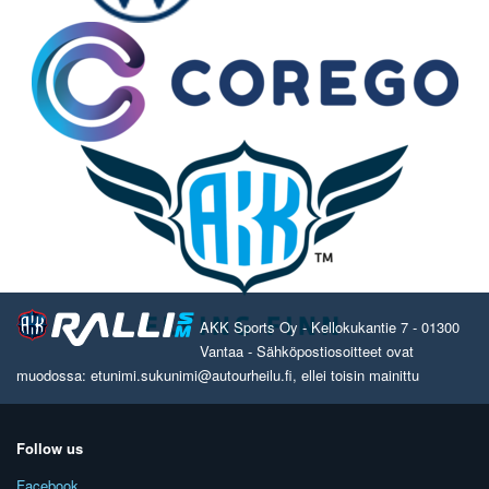
AKK Sports Oy - Kellokukantie 7 - 01300
Vantaa - Sähköpostiosoitteet ovat
muodossa: etunimi.sukunimi@autourheilu.fi, ellei toisin mainittu
Follow us
Facebook