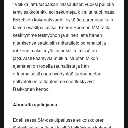
"Vaikka jarrutuspaikan missauksen vuoksi pellolla
tehty sakkolenkki söi sekunteja, oli siitä huolimatta
Eskelisen kokonaisvauhti pykälää parempaa kuin
talven osakilpailuissa. Ennen Suomen MM-rallia
keskitymme testityöhön ja siihen, että hänen
ajamisensa saataisiin määrätietoisemmaksi ja
rohkeammaksi myös osuuksilla, missä on
jatkuvasti kääntyviä mutkia. Muuten Mikon
ajaminen on todella rauhallista ja hän
erinomaisesti osaa hyödyntää turboahdetun
nelivetoisen ralliautomme suorituskyvyn",
Räikkönen kertoo.
Ahneutta ajolinjassa
Edellisessä SM-osakilpailussa erikoiskokeen
lähtöviivalle juuttunut ja siitä hylkäyksen kokenut