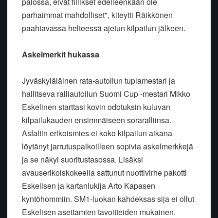
palossa, eivät fiilikset edelleenkään ole
parhaimmat mahdolliset", kiteytti Räikkönen
paahtavassa helteessä ajetun kilpailun jälkeen.
Askelmerkit hukassa
Jyväskyläläinen rata-autoilun tuplamestari ja
hallitseva ralliautoilun Suomi Cup -mestari Mikko
Eskelinen starttasi kovin odotuksin kuluvan
kilpailukauden ensimmäiseen soraralliinsa.
Asfaltin erikoismies ei koko kilpailun aikana
löytänyt jarrutuspaikoilleen sopivia askelmerkkejä
ja se näkyi suoritustasossa. Lisäksi
avauserikoiskokeella sattunut nuottivirhe pakotti
Eskelisen ja kartanlukija Arto Kapasen
kyntöhommiin. SM1-luokan kahdeksas sija ei ollut
Eskelisen asettamien tavoitteiden mukainen.