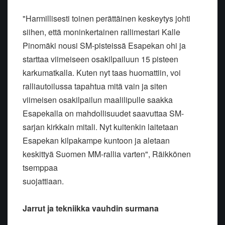
"Harmillisesti toinen perättäinen keskeytys johti
siihen, että moninkertainen rallimestari Kalle
Pinomäki nousi SM-pisteissä Esapekan ohi ja
starttaa viimeiseen osakilpailuun 15 pisteen
karkumatkalla. Kuten nyt taas huomattiin, voi
ralliautoilussa tapahtua mitä vain ja siten
viimeisen osakilpailun maalilipulle saakka
Esapekalla on mahdollisuudet saavuttaa SM-
sarjan kirkkain mitali. Nyt kuitenkin laitetaan
Esapekan kilpakampe kuntoon ja aletaan
keskittyä Suomen MM-rallia varten", Räikkönen
tsemppaa
suojattiaan.
Jarrut ja tekniikka vauhdin surmana