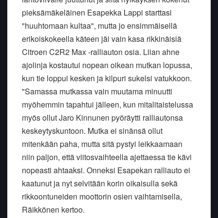
pieksämäkeläinen Esapekka Lappi starttasi
"huuhtomaan kultaa", mutta jo ensimmäisellä
erikoiskokeella käteen jäi vain kasa rikkinäisiä
Citroen C2R2 Max -ralliauton osia. Liian ahne
ajolinja kostautui nopean oikean mutkan lopussa,
kun tie loppui kesken ja kilpuri sukelsi vatukkoon.
"Samassa mutkassa vain muutama minuutti
myöhemmin tapahtui jälleen, kun mitalitaistelussa
myös ollut Jaro Kinnunen pyöräytti ralliautonsa
keskeytyskuntoon. Mutka ei sinänsä ollut
mitenkään paha, mutta sitä pystyi leikkaamaan
niin paljon, että viitosvaihteella ajettaessa tie kävi
nopeasti ahtaaksi. Onneksi Esapekan ralliauto ei
kaatunut ja nyt selvitään korin oikaisulla sekä
rikkoontuneiden moottorin osien vaihtamisella,
Räikkönen kertoo.