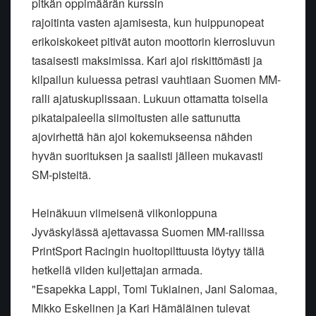
pitkän oppimäärän kurssin
rajoitinta vasten ajamisesta, kun huippunopeat
erikoiskokeet pitivät auton moottorin kierrosluvun
tasaisesti maksimissa. Kari ajoi riskittömästi ja
kilpailun kuluessa petrasi vauhtiaan Suomen MM-
ralli ajatuskuplissaan. Lukuun ottamatta toisella
pikataipaleella siimoitusten alle sattunutta
ajovirhettä hän ajoi kokemukseensa nähden
hyvän suorituksen ja saalisti jälleen mukavasti
SM-pisteitä.
Heinäkuun viimeisenä viikonloppuna
Jyväskylässä ajettavassa Suomen MM-rallissa
PrintSport Racingin huoltopilttuusta löytyy tällä
hetkellä viiden kuljettajan armada.
"Esapekka Lappi, Tomi Tukiainen, Jani Salomaa,
Mikko Eskelinen ja Kari Hämäläinen tulevat