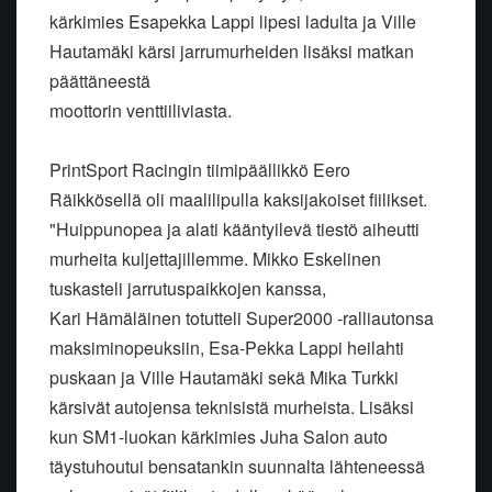
kärkimies Esapekka Lappi lipesi ladulta ja Ville
Hautamäki kärsi jarrumurheiden lisäksi matkan
päättäneestä
moottorin venttiiliviasta.
PrintSport Racingin tiimipäällikkö Eero
Räikkösellä oli maalilipulla kaksijakoiset fiilikset.
"Huippunopea ja alati kääntyilevä tiestö aiheutti
murheita kuljettajillemme. Mikko Eskelinen
tuskasteli jarrutuspaikkojen kanssa,
Kari Hämäläinen totutteli Super2000 -ralliautonsa
maksiminopeuksiin, Esa-Pekka Lappi heilahti
puskaan ja Ville Hautamäki sekä Mika Turkki
kärsivät autojensa teknisistä murheista. Lisäksi
kun SM1-luokan kärkimies Juha Salon auto
täystuhoutui bensatankin suunnalta lähteneessä