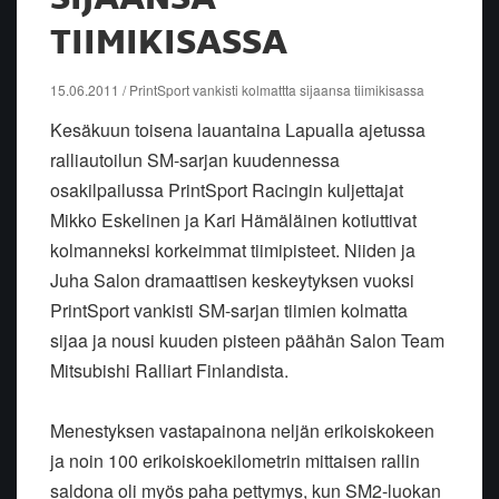
TIIMIKISASSA
15.06.2011 / PrintSport vankisti kolmattta sijaansa tiimikisassa
Kesäkuun toisena lauantaina Lapualla ajetussa
ralliautoilun SM-sarjan kuudennessa
osakilpailussa PrintSport Racingin kuljettajat
Mikko Eskelinen ja Kari Hämäläinen kotiuttivat
kolmanneksi korkeimmat tiimipisteet. Niiden ja
Juha Salon dramaattisen keskeytyksen vuoksi
PrintSport vankisti SM-sarjan tiimien kolmatta
sijaa ja nousi kuuden pisteen päähän Salon Team
Mitsubishi Ralliart Finlandista.
Menestyksen vastapainona neljän erikoiskokeen
ja noin 100 erikoiskoekilometrin mittaisen rallin
saldona oli myös paha pettymys, kun SM2-luokan