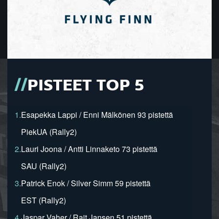
PISTEET TOP 5
1.
Esapekka Lappi / Enni Mälkönen 93 pistettä
PiekUA (Rally2)
2.
Lauri Joona / Antti Linnaketo 73 pistettä
SAU (Rally2)
3.
Patrick Enok / Silver Simm 59 pistettä
EST (Rally2)
4.
Jaspar Vaher / Rait Jansen 51 pistettä