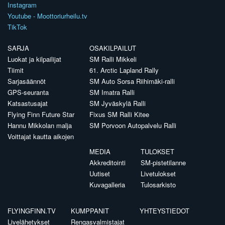
Instagram
Youtube - Moottoriurheilu.tv
TikTok
SARJA
OSAKILPAILUT
Luokat ja kilpailijat
SM Ralli Mikkeli
Tiimit
61. Arctic Lapland Rally
Sarjasäännöt
SM Auto Sorsa Riihimäki-ralli
GPS-seuranta
SM Imatra Ralli
Katsastusajat
SM Jyväskylä Ralli
Flying Finn Future Star
Fixus SM Ralli Kitee
Hannu Mikkolan malja
SM Porvoon Autopalvelu Ralli
Voittajat kautta aikojen
MEDIA
TULOKSET
Akkreditointi
SM-pistetilanne
Uutiset
Livetulokset
Kuvagalleria
Tulosarkisto
FLYINGFINN.TV
KUMPPANIT
YHTEYSTIEDOT
Livelähetykset
Rengasvalmistajat