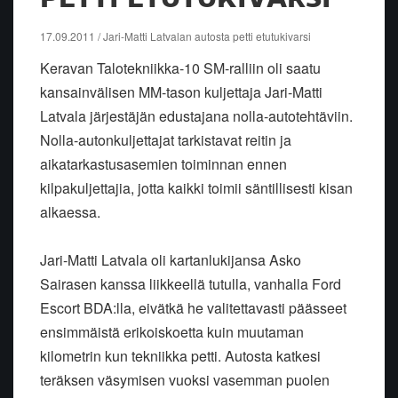
17.09.2011 / Jari-Matti Latvalan autosta petti etutukivarsi
Keravan Talotekniikka-10 SM-ralliin oli saatu
kansainvälisen MM-tason kuljettaja Jari-Matti
Latvala järjestäjän edustajana nolla-autotehtäviin.
Nolla-autonkuljettajat tarkistavat reitin ja
aikatarkastusasemien toiminnan ennen
kilpakuljettajia, jotta kaikki toimii säntillisesti kisan
alkaessa.
Jari-Matti Latvala oli kartanlukijansa Asko
Sairasen kanssa liikkeellä tutulla, vanhalla Ford
Escort BDA:lla, eivätkä he valitettavasti päässeet
ensimmäistä erikoiskoetta kuin muutaman
kilometrin kun tekniikka petti. Autosta katkesi
teräksen väsymisen vuoksi vasemman puolen