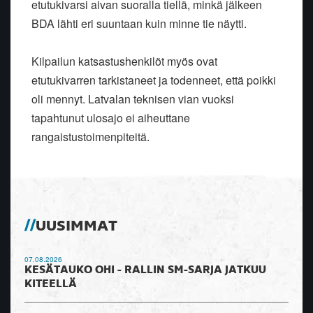
etutukivarsi aivan suoralla tiellä, minkä jälkeen
BDA lähti eri suuntaan kuin minne tie näytti.
Kilpailun katsastushenkilöt myös ovat
etutukivarren tarkistaneet ja todenneet, että poikki
oli mennyt. Latvalan teknisen vian vuoksi
tapahtunut ulosajo ei aiheuttane
rangaistustoimenpiteitä.
UUSIMMAT
07.08.2026
KESÄTAUKO OHI - RALLIN SM-SARJA JATKUU
KITEELLÄ