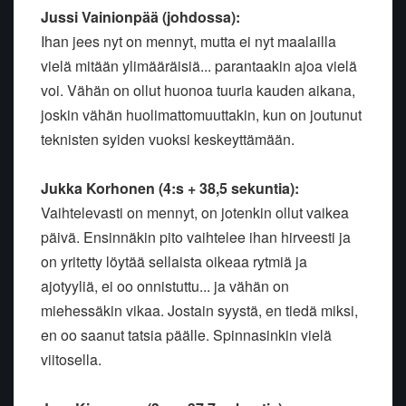
Jussi Vainionpää (johdossa):
Ihan jees nyt on mennyt, mutta ei nyt maalailla
vielä mitään ylimääräisiä... parantaakin ajoa vielä
voi. Vähän on ollut huonoa tuuria kauden aikana,
joskin vähän huolimattomuuttakin, kun on joutunut
teknisten syiden vuoksi keskeyttämään.
Jukka Korhonen (4:s + 38,5 sekuntia):
Vaihtelevasti on mennyt, on jotenkin ollut vaikea
päivä. Ensinnäkin pito vaihtelee ihan hirveesti ja
on yritetty löytää sellaista oikeaa rytmiä ja
ajotyyliä, ei oo onnistuttu... ja vähän on
miehessäkin vikaa. Jostain syystä, en tiedä miksi,
en oo saanut tatsia päälle. Spinnasinkin vielä
viitosella.