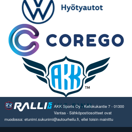
AKK Sports Oy - Kellokukantie 7 - 01300
Vantaa - Sähköpostiosoitteet ovat
muodossa: etunimi.sukunimi@autourheilu.fi, ellei toisin mainittu