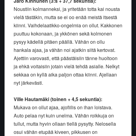
Jaro Kinnunen (3:s + 37,7 sekuntia):
Noustiin kolmanneksi, ja yritetään totta kai nousta
vielä tästäkin, mutta se ei oo enää meistä itsestä
kiinni. Vaihdelaatikko-ongelmia on ollut. Kakkonen
puuttuu kokonaan, ja ykkönen sekä kolmonen
pysyy kädellä pitäen päällä. Vähän on ollu
hankala ajaa, ja vähän noi ajatkin siitä kertovat.
Ajettiin varovasti, että päästäisiin tänne huoltoon
ja ehkä voitaisiin jotain vielä tehdä asialle. Nelkyt
sekkaa on kyllä aika paljon ottaa kiinni. Ajellaan
nyt järkevästi.
Ville Hautamäki (toinen + 4,5 sekuntia):
Mukava on ollut ajaa, ajofiilis on ihan loistava.
Auto pelaa nyt kuin unelma. Vähän roikkuja on
tullut, mutta hyvin ollaan tiellä pysytty. Nelosella
osui vähän etupää kiveen, pikkusen on