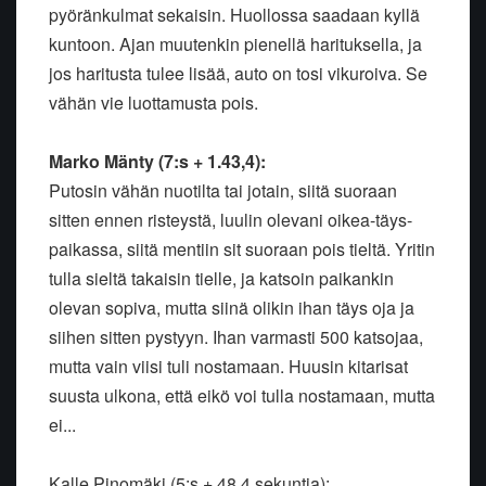
pyöränkulmat sekaisin. Huollossa saadaan kyllä
kuntoon. Ajan muutenkin pienellä harituksella, ja
jos haritusta tulee lisää, auto on tosi vikuroiva. Se
vähän vie luottamusta pois.
Marko Mänty (7:s + 1.43,4):
Putosin vähän nuotilta tai jotain, siitä suoraan
sitten ennen risteystä, luulin olevani oikea-täys-
paikassa, siitä mentiin sit suoraan pois tieltä. Yritin
tulla sieltä takaisin tielle, ja katsoin paikankin
olevan sopiva, mutta siinä olikin ihan täys oja ja
siihen sitten pystyyn. Ihan varmasti 500 katsojaa,
mutta vain viisi tuli nostamaan. Huusin kitarisat
suusta ulkona, että eikö voi tulla nostamaan, mutta
ei...
Kalle Pinomäki (5:s + 48,4 sekuntia):