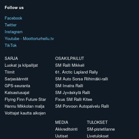
Follow us
Facebook
Twitter
Instagram
Youtube - Moottoriurheilu.tv
TikTok
SARJA
OSAKILPAILUT
Luokat ja kilpailijat
SM Ralli Mikkeli
Tiimit
61. Arctic Lapland Rally
Sarjasäännöt
SM Auto Sorsa Riihimäki-ralli
GPS-seuranta
SM Imatra Ralli
Katsastusajat
SM Jyväskylä Ralli
Flying Finn Future Star
Fixus SM Ralli Kitee
Hannu Mikkolan malja
SM Porvoon Autopalvelu Ralli
Voittajat kautta aikojen
MEDIA
TULOKSET
Akkreditointi
SM-pistetilanne
Uutiset
Livetulokset