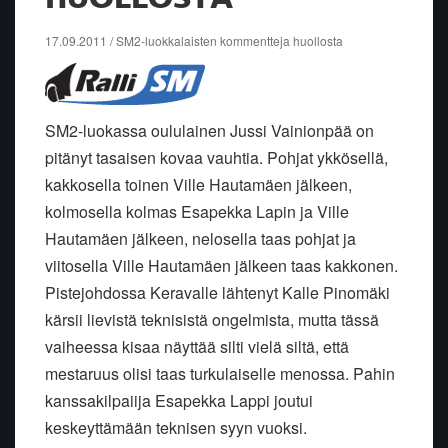
17.09.2011 / SM2-luokkalaisten kommentteja huollosta
SM2-luokassa oululainen Jussi Vainionpää on
pitänyt tasaisen kovaa vauhtia. Pohjat ykkösellä,
kakkosella toinen Ville Hautamäen jälkeen,
kolmosella kolmas Esapekka Lapin ja Ville
Hautamäen jälkeen, nelosella taas pohjat ja
viitosella Ville Hautamäen jälkeen taas kakkonen.
Pistejohdossa Keravalle lähtenyt Kalle Pinomäki
kärsii lievistä teknisistä ongelmista, mutta tässä
vaiheessa kisaa näyttää silti vielä siltä, että
mestaruus olisi taas turkulaiselle menossa. Pahin
kanssakilpaiija Esapekka Lappi joutui
keskeyttämään teknisen syyn vuoksi.