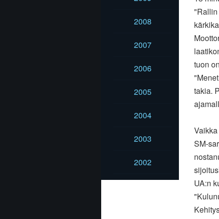
"Rallin
2008
kärkika
Moottor
2007
laatiko
tuon o
2006
"Meneti
takia. 
2005
ajamal
2004
Vaikka 
2003
SM-sarj
nostanu
2002
sijoitu
UA:n k
"Kulunu
Kehitys