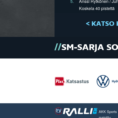
5.
Anssi Rytkönen / Juh
Koskela 40 pistettä
< KATSO 
SM-SARJA S
AKK Sports O
mainittu