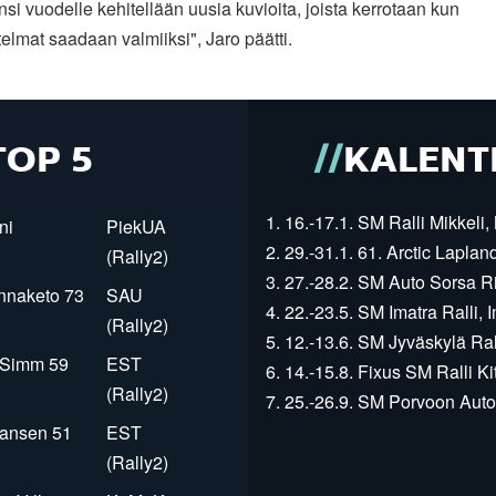
Ensi vuodelle kehitellään uusia kuvioita, joista kerrotaan kun
elmat saadaan valmiiksi", Jaro päätti.
TOP 5
KALENT
1. 16.-17.1. SM Ralli Mikkeli, 
ni
PiekUA
2. 29.-31.1. 61. Arctic Laplan
(Rally2)
3. 27.-28.2. SM Auto Sorsa Rii
innaketo 73
SAU
4. 22.-23.5. SM Imatra Ralli, I
(Rally2)
5. 12.-13.6. SM Jyväskylä Rall
r Simm 59
EST
6. 14.-15.8. Fixus SM Ralli Kit
(Rally2)
7. 25.-26.9. SM Porvoon Autop
Jansen 51
EST
(Rally2)