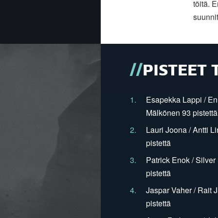
töitä. 
suunnit
PISTEET 
1.
Esapekka Lappi / En
Mälkönen 93 pistettä
2.
Lauri Joona / Antti L
pistettä
3.
Patrick Enok / Silve
pistettä
4.
Jaspar Vaher / Rait 
pistettä