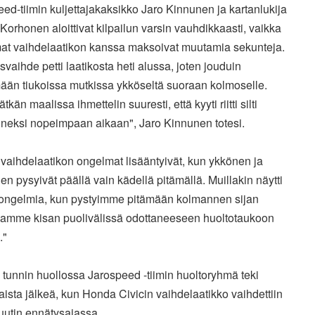
ed-tiimin kuljettajakaksikko Jaro Kinnunen ja kartanlukija
Korhonen aloittivat kilpailun varsin vauhdikkaasti, vaikka
at vaihdelaatikon kanssa maksoivat muutamia sekunteja.
vaihde petti laatikosta heti alussa, joten jouduin
mään tiukoissa mutkissa ykköseltä suoraan kolmoselle.
tkän maalissa ihmettelin suuresti, että kyyti riitti silti
neksi nopeimpaan aikaan", Jaro Kinnunen totesi.
vaihdelaatikon ongelmat lisääntyivät, kun ykkönen ja
n pysyivät päällä vain kädellä pitämällä. Muillakin näytti
 ongelmia, kun pystyimme pitämään kolmannen sijan
samme kisan puolivälissä odottaneeseen huoltotaukoon
."
tunnin huollossa Jarospeed -tiimin huoltoryhmä teki
ista jälkeä, kun Honda Civicin vaihdelaatikko vaihdettiin
uutin ennätysajassa.