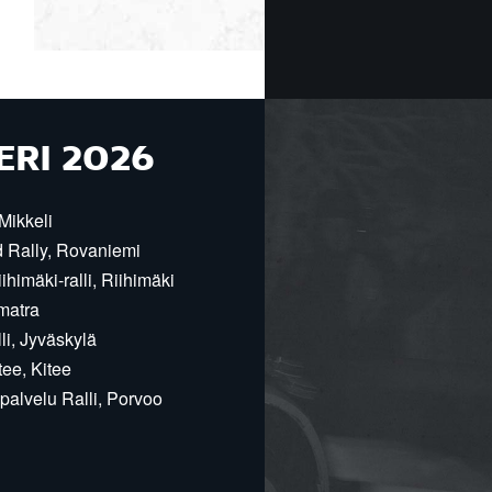
ERI 2026
Mikkeli
d Rally, Rovaniemi
himäki-ralli, Riihimäki
matra
i, Jyväskylä
ee, Kitee
alvelu Ralli, Porvoo