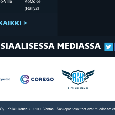
o-Ville
KoMoKe
(Rally2)
KAIKKI >
OSIAALISESSA MEDIASSA
y - Kellokukantie 7 - 01300 Vantaa - Sähköpostiosoitteet ovat muodossa: etun