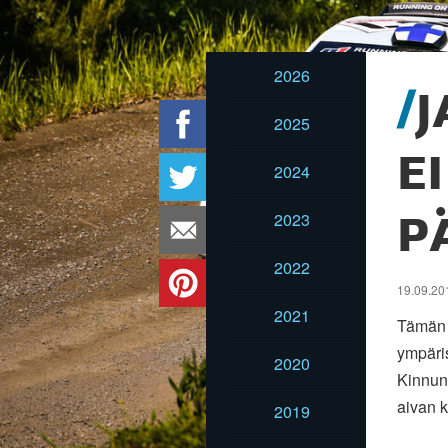
2026
J
2025
E
2024
2023
P
2022
19.09.201
2021
Tämän 
ympäris
2020
Kinnune
aivan k
2019