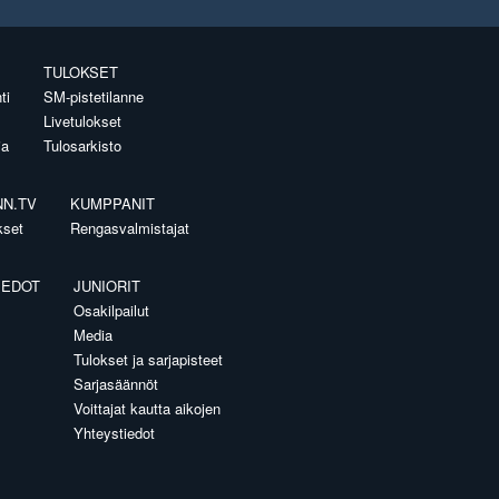
TULOKSET
ti
SM-pistetilanne
Livetulokset
ia
Tulosarkisto
NN.TV
KUMPPANIT
kset
Rengasvalmistajat
IEDOT
JUNIORIT
Osakilpailut
Media
Tulokset ja sarjapisteet
Sarjasäännöt
Voittajat kautta aikojen
Yhteystiedot