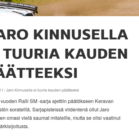
ARO KINNUSELLA
I TUURIA KAUDEN
ÄÄTTEEKSI
1 / Jaro Kinnusella ei tuuria kauden päätteeksi
vuoden Ralli SM -sarja ajettiin päätökseen Keravan
tön sorateillä. Sarjapisteissä viidentenä ollut Jaro
n omasi vielä saumat mitaleille, mutta se olisi vaatinut
ärkisijoitusta.