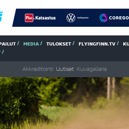
PAILUT
MEDIA
TULOKSET
FLYINGFINN.TV
K
T
Akkreditointi
Uutiset
Kuvagalleria