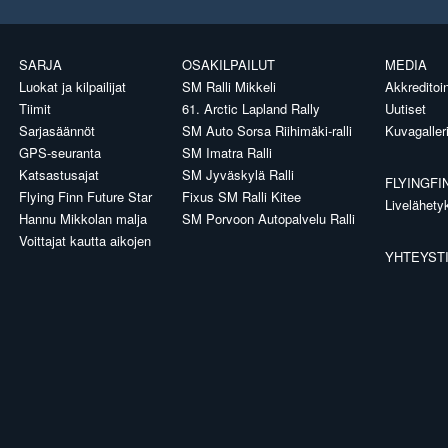
SARJA
OSAKILPAILUT
MEDIA
Luokat ja kilpailijat
SM Ralli Mikkeli
Akkreditoin
Tiimit
61. Arctic Lapland Rally
Uutiset
Sarjasäännöt
SM Auto Sorsa Riihimäki-ralli
Kuvagaller
GPS-seuranta
SM Imatra Ralli
Katsastusajat
SM Jyväskylä Ralli
FLYINGFI
Flying Finn Future Star
Fixus SM Ralli Kitee
Livelähety
Hannu Mikkolan malja
SM Porvoon Autopalvelu Ralli
Voittajat kautta aikojen
YHTEYST