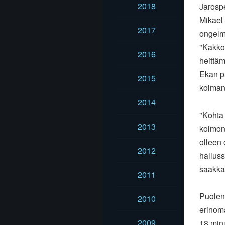
2018
Jarospe
Mikael 
2017
ongelm
"Kakkos
2016
heittä
Ekan pä
2015
kolman
2014
"Kohta 
2013
kolmone
olleen
2012
hallus
saakka
2011
Puolen 
2010
erinoma
2009
18 min