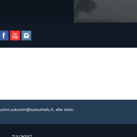
imi.sukunimi@autourheilu.fi, ellei toisin
TULOKSET