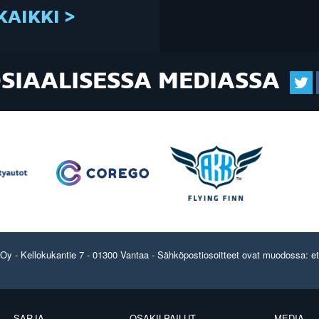
KAIKKI >
OSIAALISESSA MEDIASSA
y - Kellokukantie 7 - 01300 Vantaa - Sähköpostiosoitteet ovat muodossa: etun
SARJA
OSAKILPAILUT
MEDIA