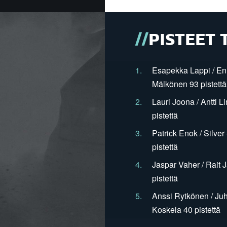
PISTEET 
1.
Esapekka Lappi / En
Mälkönen 93 pistettä
2.
Lauri Joona / Antti L
pistettä
3.
Patrick Enok / Silve
pistettä
4.
Jaspar Vaher / Rait 
pistettä
5.
Anssi Rytkönen / Juh
Koskela 40 pistettä