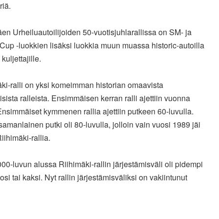
riä.
en Urheiluautoilijoiden 50-vuotisjuhlarallissa on SM- ja
up -luokkien lisäksi luokkia muun muassa historic-autoilla
 kuljettajille.
ki-ralli on yksi komeimman historian omaavista
isista ralleista. Ensimmäisen kerran ralli ajettiin vuonna
nsimmäiset kymmenen rallia ajettiin putkeen 60-luvulla.
amanlainen putki oli 80-luvulla, jolloin vain vuosi 1989 jäi
iihimäki-rallia.
00-luvun alussa Riihimäki-rallin järjestämisväli oli pidempi
osi tai kaksi. Nyt rallin järjestämisväliksi on vakiintunut