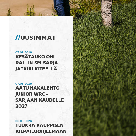
UUSIMMAT
07.08.2026
KESÄTAUKO OHI -
RALLIN SM-SARJA
JATKUU KITEELLÄ
07.08.2026
AATU HAKALEHTO
JUNIOR WRC -
SARJAAN KAUDELLE
2027
06.08.2026
TUUKKA KAUPPISEN
KILPAILUOHJELMAAN