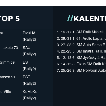
TOP 5
KALENT
1. 16.-17.1. SM Ralli Mikkeli, 
ni
PiekUA
2. 29.-31.1. 61. Arctic Laplan
(Rally2)
3. 27.-28.2. SM Auto Sorsa Rii
innaketo 73
SAU
4. 22.-23.5. SM Imatra Ralli, I
(Rally2)
5. 12.-13.6. SM Jyväskylä Rall
r Simm 59
EST
6. 14.-15.8. Fixus SM Ralli Kit
(Rally2)
7. 25.-26.9. SM Porvoon Autop
Jansen 51
EST
(Rally2)
o-Ville
KoMoKe
(Rally2)