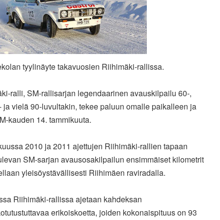
kolan tyylinäyte takavuosien Riihimäki-rallissa.
ki-ralli, SM-rallisarjan legendaarinen avauskilpailu 60-,
- ja vielä 90-luvultakin, tekee paluun omalle paikalleen ja
M-kauden 14. tammikuuta.
uussa 2010 ja 2011 ajettujen Riihimäki-rallien tapaan
ulevan SM-sarjan avausosakilpailun ensimmäiset kilometrit
llaan yleisöystävällisesti Riihimäen raviradalla.
ssa Riihimäki-rallissa ajetaan kahdeksan
tutustuttavaa erikoiskoetta, joiden kokonaispituus on 93