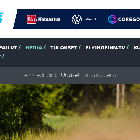
PAILUT
MEDIA
TULOKSET
FLYINGFINN.TV
K
T
Akkreditointi
Uutiset
Kuvagalleria