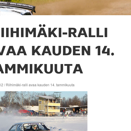
IIHIMÄKI-RALLI
VAA KAUDEN 14.
AMMIKUUTA
2 / Riihimäki-ralli avaa kauden 14. tammikuuta