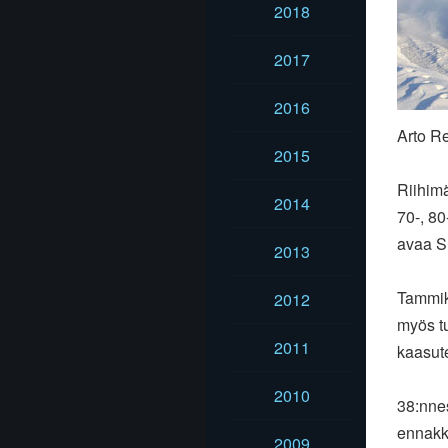
2018
2017
2016
Arto Re
2015
Riihimä
2014
70-, 80
avaa S
2013
Tammik
2012
myös t
2011
kaasute
2010
38:nne
ennakko
2009