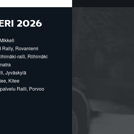
ERI 2026
Mikkeli
d Rally, Rovaniemi
himäki-ralli, Riihimäki
matra
i, Jyväskylä
ee, Kitee
alvelu Ralli, Porvoo