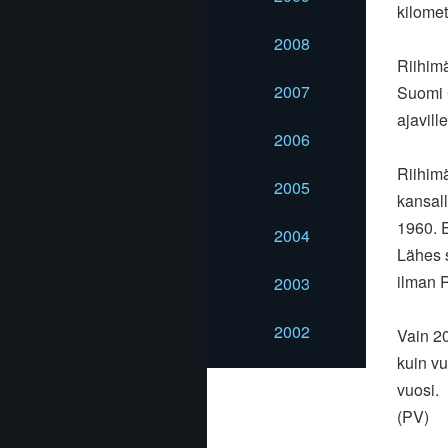
kilomet
2008
Riihimä
2007
Suomi C
ajaville
2006
Riihimä
2005
kansall
1960. E
2004
Lähes s
ilman R
2003
2002
Vain 20
kuin vu
vuosi.
(PV)