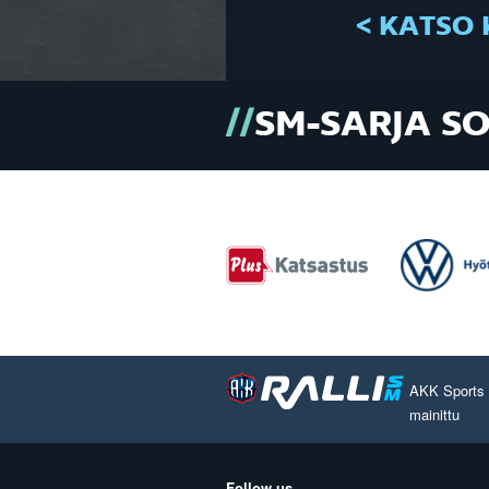
< KATSO 
SM-SARJA S
AKK Sports O
mainittu
Follow us