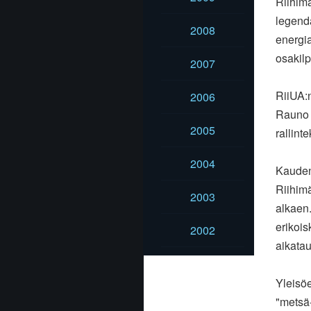
Riihimä
legenda
2008
energia
osakilp
2007
RiiUA:n
2006
Rauno V
2005
rallint
2004
Kauden
Riihimä
2003
alkaen.
erikois
2002
aikatau
Yleisö
"metsä-