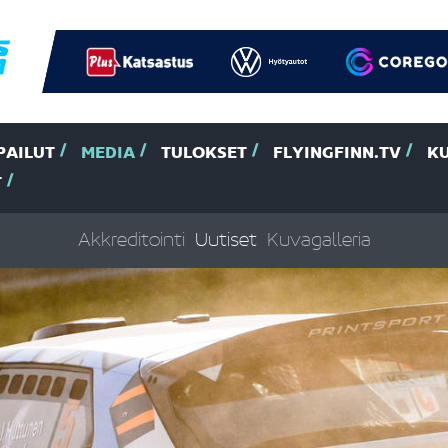
PAILUT
MEDIA
TULOKSET
FLYINGFINN.TV
K
T
Akkreditointi
Uutiset
Kuvagalleria