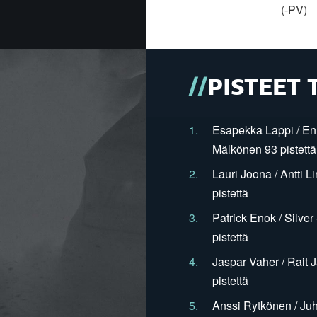
(-PV)
PISTEET 
1.
Esapekka Lappi / En
Mälkönen 93 pistettä
2.
Lauri Joona / Antti L
pistettä
3.
Patrick Enok / Silve
pistettä
4.
Jaspar Vaher / Rait 
pistettä
5.
Anssi Rytkönen / Juh