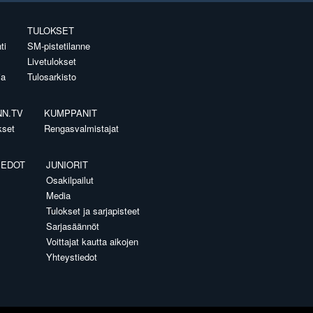
TULOKSET
ti
SM-pistetilanne
Livetulokset
ia
Tulosarkisto
NN.TV
KUMPPANIT
kset
Rengasvalmistajat
IEDOT
JUNIORIT
Osakilpailut
Media
Tulokset ja sarjapisteet
Sarjasäännöt
Voittajat kautta aikojen
Yhteystiedot