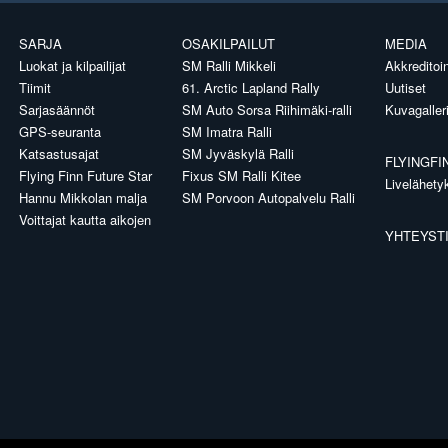
SARJA
OSAKILPAILUT
MEDIA
Luokat ja kilpailijat
SM Ralli Mikkeli
Akkreditoin
Tiimit
61. Arctic Lapland Rally
Uutiset
Sarjasäännöt
SM Auto Sorsa Riihimäki-ralli
Kuvagaller
GPS-seuranta
SM Imatra Ralli
Katsastusajat
SM Jyväskylä Ralli
FLYINGFI
Flying Finn Future Star
Fixus SM Ralli Kitee
Livelähety
Hannu Mikkolan malja
SM Porvoon Autopalvelu Ralli
Voittajat kautta aikojen
YHTEYST