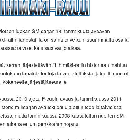
 yleisen luokan SM-sarjan 14. tammikuuta avaavan
ki-rallin järjestäjillä on sama toive kuin suurimmalla osalla
isista: talviset kelit saisivat jo alkaa.
38. kerran järjestettävän Riihimäki-rallin historiaan mahtuu
oulukuun tapaisia leutoja talven aloituksia, joten tilanne ei
i kokeneelle järjestäjäseuralle.
uussa 2010 ajettu F-cupin avaus ja tammikuussa 2011
istoric-rallisarjan avauskilpailu ajettiin todella talvisissa
teissa, mutta tammikuussa 2008 kaasutellun nuorten SM-
n aikana ei lumipenkkoihin nojattu.