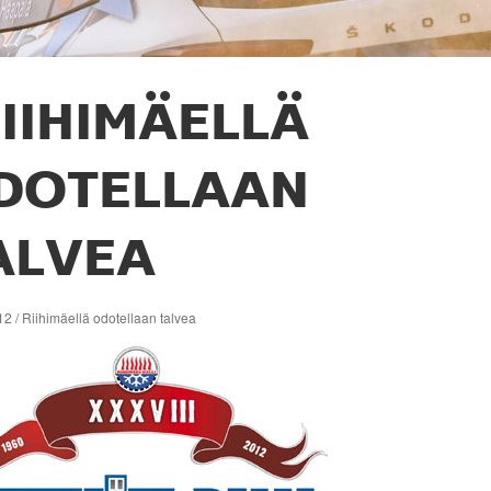
IIHIMÄELLÄ
DOTELLAAN
ALVEA
2 / Riihimäellä odotellaan talvea