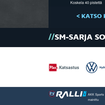
Koskela 40 pistettä
< KATSO 
SM-SARJA S
AKK Sports O
mainittu