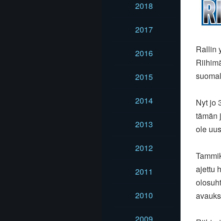
2018
2017
Rallin
2016
Riihimä
suomala
2015
2014
Nyt jo 
tämän j
2013
ole uus
2012
Tammik
ajettu h
2011
olosuh
2010
avaukse
2009