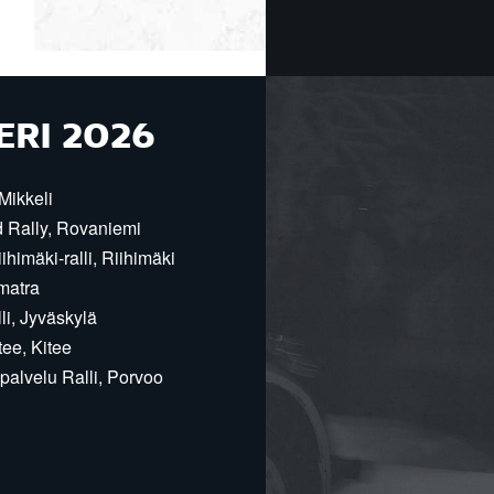
ERI 2026
Mikkeli
d Rally, Rovaniemi
himäki-ralli, Riihimäki
matra
i, Jyväskylä
ee, Kitee
alvelu Ralli, Porvoo