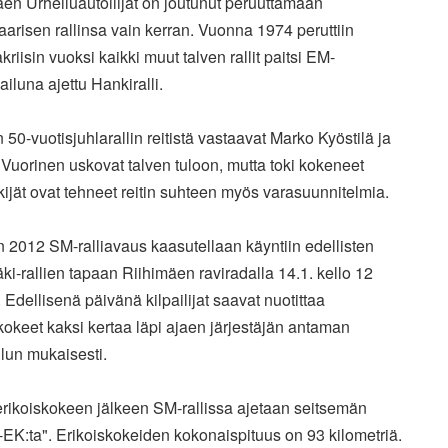
en Urheiluautoilijat on joutunut peruuttamaan
arisen rallinsa vain kerran. Vuonna 1974 peruttiin
kriisin vuoksi kaikki muut talven rallit paitsi EM-
ailuna ajettu Hankiralli.
 50-vuotisjuhlarallin reitistä vastaavat Marko Kyöstilä ja
uorinen uskovat talven tuloon, mutta toki kokeneet
ekijät ovat tehneet reitin suhteen myös varasuunnitelmia.
 2012 SM-ralliavaus kaasutellaan käyntiin edellisten
ki-rallien tapaan Riihimäen raviradalla 14.1. kello 12
 Edellisenä päivänä kilpailijat saavat nuotittaa
kokeet kaksi kertaa läpi ajaen järjestäjän antaman
lun mukaisesti.
erikoiskokeen jälkeen SM-rallissa ajetaan seitsemän
EK:ta". Erikoiskokeiden kokonaispituus on 93 kilometriä.