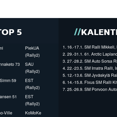
TOP 5
KALENT
1. 16.-17.1. SM Ralli Mikkeli, 
ni
PiekUA
2. 29.-31.1. 61. Arctic Laplan
(Rally2)
3. 27.-28.2. SM Auto Sorsa Rii
innaketo 73
SAU
4. 22.-23.5. SM Imatra Ralli, I
(Rally2)
5. 12.-13.6. SM Jyväskylä Rall
r Simm 59
EST
6. 14.-15.8. Fixus SM Ralli Kit
(Rally2)
7. 25.-26.9. SM Porvoon Autop
Jansen 51
EST
(Rally2)
o-Ville
KoMoKe