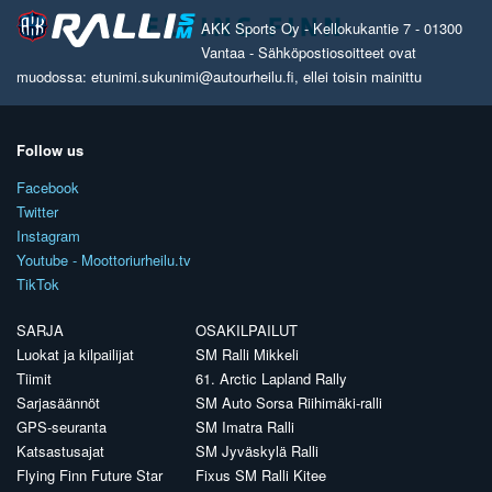
AKK Sports Oy - Kellokukantie 7 - 01300
Vantaa - Sähköpostiosoitteet ovat
muodossa: etunimi.sukunimi@autourheilu.fi, ellei toisin mainittu
Follow us
Facebook
Twitter
Instagram
Youtube - Moottoriurheilu.tv
TikTok
SARJA
OSAKILPAILUT
Luokat ja kilpailijat
SM Ralli Mikkeli
Tiimit
61. Arctic Lapland Rally
Sarjasäännöt
SM Auto Sorsa Riihimäki-ralli
GPS-seuranta
SM Imatra Ralli
Katsastusajat
SM Jyväskylä Ralli
Flying Finn Future Star
Fixus SM Ralli Kitee