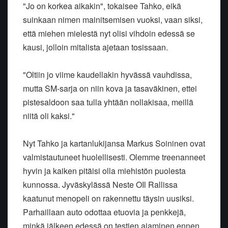
"Jo on korkea aikakin", tokaisee Tahko, eikä
suinkaan nimen mainitsemisen vuoksi, vaan siksi,
että miehen mielestä nyt olisi vihdoin edessä se
kausi, jolloin mitalista ajetaan tosissaan.
"Oltiin jo viime kaudellakin hyvässä vauhdissa,
mutta SM-sarja on niin kova ja tasaväkinen, ettei
pistesaldoon saa tulla yhtään nollakisaa, meillä
niitä oli kaksi."
Nyt Tahko ja kartanlukijansa Markus Soininen ovat
valmistautuneet huolellisesti. Olemme treenanneet
hyvin ja kaiken pitäisi olla miehistön puolesta
kunnossa. Jyväskylässä Neste OIl Rallissa
kaatunut menopeli on rakennettu täysin uusiksi.
Parhaillaan auto odottaa etuovia ja penkkejä,
minkä jälkeen edessä on testien ajaminen ennen