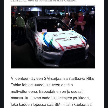
02.01.2012 / Riku Tahko haluaa osakisavoittajaksi
Viidenteen täyteen SM-sarjaansa starttaava Riku
Tahko lähtee uuteen kauteen erittäin
motivoituneena. Espoolainen on jo useasti
mainittu kuuluvan niiden kuljettajien joukkoon,
joka kauden lopussa saa SM-mitalin kaulaansa.