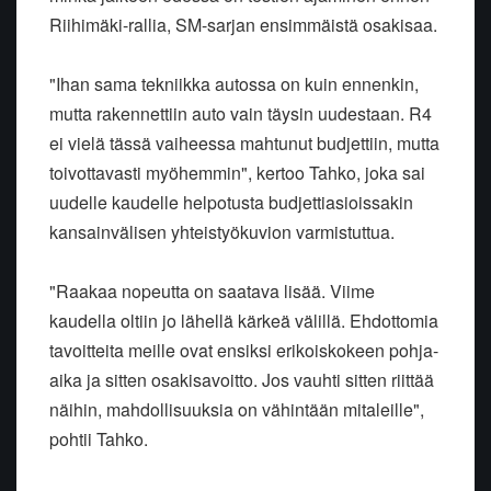
Riihimäki-rallia, SM-sarjan ensimmäistä osakisaa.
"Ihan sama tekniikka autossa on kuin ennenkin,
mutta rakennettiin auto vain täysin uudestaan. R4
ei vielä tässä vaiheessa mahtunut budjettiin, mutta
toivottavasti myöhemmin", kertoo Tahko, joka sai
uudelle kaudelle helpotusta budjettiasioissakin
kansainvälisen yhteistyökuvion varmistuttua.
"Raakaa nopeutta on saatava lisää. Viime
kaudella oltiin jo lähellä kärkeä välillä. Ehdottomia
tavoitteita meille ovat ensiksi erikoiskokeen pohja-
aika ja sitten osakisavoitto. Jos vauhti sitten riittää
näihin, mahdollisuuksia on vähintään mitaleille",
pohtii Tahko.