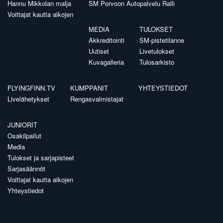
Hannu Mikkolan malja
SM Porvoon Autopalvelu Ralli
Voittajat kautta aikojen
MEDIA
TULOKSET
Akkreditointi
SM-pistetilanne
Uutiset
Livetulokset
Kuvagalleria
Tulosarkisto
FLYINGFINN.TV
KUMPPANIT
YHTEYSTIEDOT
Livelähetykset
Rengasvalmistajat
JUNIORIT
Osakilpailut
Media
Tulokset ja sarjapisteet
Sarjasäännöt
Voittajat kautta aikojen
Yhteystiedot