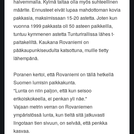
halvemmalla. Kylmä taitaa olla myös suhteellinen
määrite. Ennusteet eivät lupaa mahdottoman kovia
pakkasia, maksimissaan 15-20 astetta. Joten kun
vuonna 1999 pakkasta oli 50 asteen paikkeilla,
tuntuu kymmenen astetta Tunturirallissa lähes t-
paitakeliltä. Kaukana Rovaniemi on
pääkaupunkiseudulta katsottuna, muille tietty
lähempänä.
Poranen kertoi, että Rovaniemi on tällä hetkellä
Suomen lumisin paikkakunta.
"Lunta on niin paljon, että kun seisoo
erikoiskokeella, ei penkan yli näe."
Vajaan metrin verran on Rovaniemen
ympäristössä lunta, kun tieltä sitä jatkuvasti
lingotaan tien sivuun, on selvää, että penkka
kasvaa.