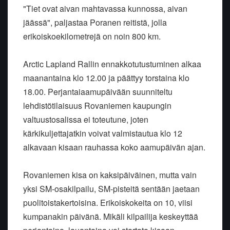
"Tiet ovat aivan mahtavassa kunnossa, aivan
jäässä", paljastaa Poranen reitistä, jolla
erikoiskoekilometrejä on noin 800 km.
Arctic Lapland Rallin ennakkotutustuminen alkaa
maanantaina klo 12.00 ja päättyy torstaina klo
18.00. Perjantaiaamupäivään suunniteltu
lehdistötilaisuus Rovaniemen kaupungin
valtuustosalissa ei toteutune, joten
kärkikuljettajatkin voivat valmistautua klo 12
alkavaan kisaan rauhassa koko aamupäivän ajan.
Rovaniemen kisa on kaksipäiväinen, mutta vain
yksi SM-osakilpailu, SM-pisteitä sentään jaetaan
puolitoistakertoisina. Erikoiskokeita on 10, viisi
kumpanakin päivänä. Mikäli kilpailija keskeyttää