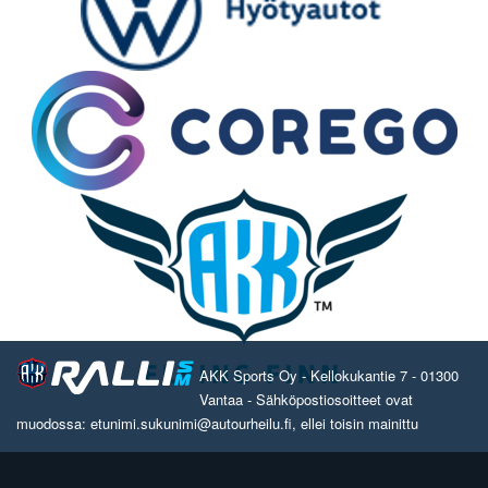
AKK Sports Oy - Kellokukantie 7 - 01300
Vantaa - Sähköpostiosoitteet ovat
muodossa: etunimi.sukunimi@autourheilu.fi, ellei toisin mainittu