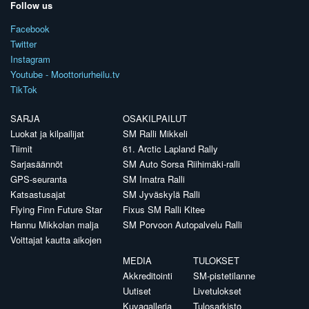
Follow us
Facebook
Twitter
Instagram
Youtube - Moottoriurheilu.tv
TikTok
SARJA
OSAKILPAILUT
Luokat ja kilpailijat
SM Ralli Mikkeli
Tiimit
61. Arctic Lapland Rally
Sarjasäännöt
SM Auto Sorsa Riihimäki-ralli
GPS-seuranta
SM Imatra Ralli
Katsastusajat
SM Jyväskylä Ralli
Flying Finn Future Star
Fixus SM Ralli Kitee
Hannu Mikkolan malja
SM Porvoon Autopalvelu Ralli
Voittajat kautta aikojen
MEDIA
TULOKSET
Akkreditointi
SM-pistetilanne
Uutiset
Livetulokset
Kuvagalleria
Tulosarkisto