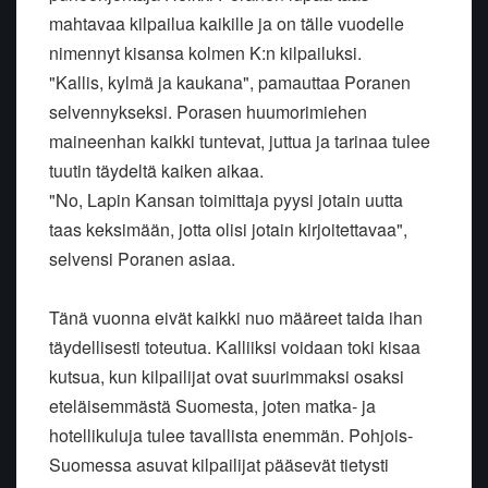
mahtavaa kilpailua kaikille ja on tälle vuodelle
nimennyt kisansa kolmen K:n kilpailuksi.
"Kallis, kylmä ja kaukana", pamauttaa Poranen
selvennykseksi. Porasen huumorimiehen
maineenhan kaikki tuntevat, juttua ja tarinaa tulee
tuutin täydeltä kaiken aikaa.
"No, Lapin Kansan toimittaja pyysi jotain uutta
taas keksimään, jotta olisi jotain kirjoitettavaa",
selvensi Poranen asiaa.
Tänä vuonna eivät kaikki nuo määreet taida ihan
täydellisesti toteutua. Kalliiksi voidaan toki kisaa
kutsua, kun kilpailijat ovat suurimmaksi osaksi
eteläisemmästä Suomesta, joten matka- ja
hotellikuluja tulee tavallista enemmän. Pohjois-
Suomessa asuvat kilpailijat pääsevät tietysti