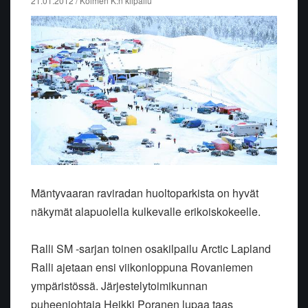
21.01.2012 / Kolmen K:n kilpailu
Mäntyvaaran raviradan huoltoparkista on hyvät
näkymät alapuolella kulkevalle erikoiskokeelle.
Ralli SM -sarjan toinen osakilpailu Arctic Lapland
Ralli ajetaan ensi viikonloppuna Rovaniemen
ympäristössä. Järjestelytoimikunnan
puheenjohtaja Heikki Poranen lupaa taas