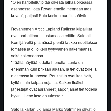
"Olen harjoitellut pitää oikeata jalkaa oikeassa
asennossa, jotta Rovaniemellä mennään taas
kovaa", paljasti Salo kesken nuotituspäivän.
Rovaniemen Arctic Lapland Rallissa kilpailijat
ovat parhaillaan tutustumassa reittiin. Salo oli
Kemijärvellä pitämässä pientä taukoa nuotituksen
lomassa ja oli oikein tyytyväinen näkemäänsä
sekä kokemaansa.
"Täällä näyttää todella hienolta. Lunta on
enemmän kuin pitkään aikaan, ja tiet ovat todella
makeassa kunnossa. Penkatkin ovat kestäviä,
kyllä niihin kelpaa nojailla. Kaiken lisäksi
järjestäjät ovat auranneet jääpohjaiset tiet todella
hyvin. Hieno kisa on tulossa."
Salo ja kartanlukijansa Marko Salminen olivat jo