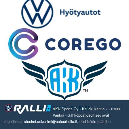
AKK Sports Oy - Kellokukantie 7 - 01300
Vantaa - Sähköpostiosoitteet ovat
muodossa: etunimi.sukunimi@autourheilu.fi, ellei toisin mainittu