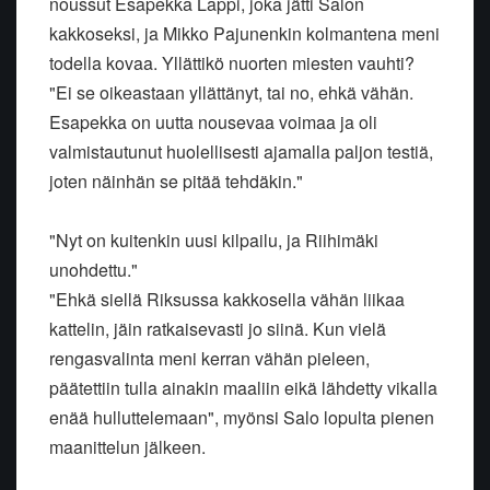
noussut Esapekka Lappi, joka jätti Salon
kakkoseksi, ja Mikko Pajunenkin kolmantena meni
todella kovaa. Yllättikö nuorten miesten vauhti?
"Ei se oikeastaan yllättänyt, tai no, ehkä vähän.
Esapekka on uutta nousevaa voimaa ja oli
valmistautunut huolellisesti ajamalla paljon testiä,
joten näinhän se pitää tehdäkin."
"Nyt on kuitenkin uusi kilpailu, ja Riihimäki
unohdettu."
"Ehkä siellä Riksussa kakkosella vähän liikaa
kattelin, jäin ratkaisevasti jo siinä. Kun vielä
rengasvalinta meni kerran vähän pieleen,
päätettiin tulla ainakin maaliin eikä lähdetty vikalla
enää hulluttelemaan", myönsi Salo lopulta pienen
maanittelun jälkeen.