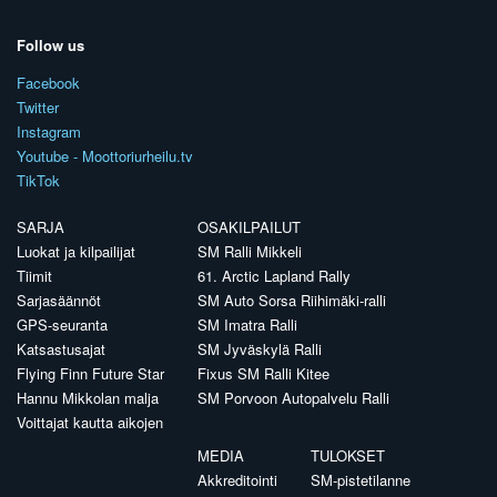
Follow us
Facebook
Twitter
Instagram
Youtube - Moottoriurheilu.tv
TikTok
SARJA
OSAKILPAILUT
Luokat ja kilpailijat
SM Ralli Mikkeli
Tiimit
61. Arctic Lapland Rally
Sarjasäännöt
SM Auto Sorsa Riihimäki-ralli
GPS-seuranta
SM Imatra Ralli
Katsastusajat
SM Jyväskylä Ralli
Flying Finn Future Star
Fixus SM Ralli Kitee
Hannu Mikkolan malja
SM Porvoon Autopalvelu Ralli
Voittajat kautta aikojen
MEDIA
TULOKSET
Akkreditointi
SM-pistetilanne