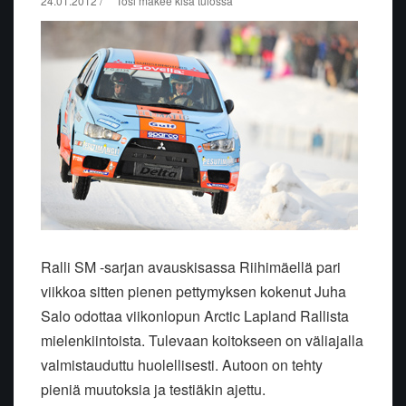
24.01.2012 / """Tosi makee kisa tulossa"""
Ralli SM -sarjan avauskisassa Riihimäellä pari
viikkoa sitten pienen pettymyksen kokenut Juha
Salo odottaa viikonlopun Arctic Lapland Rallista
mielenkiintoista. Tulevaan koitokseen on väliajalla
valmistauduttu huolellisesti. Autoon on tehty
pieniä muutoksia ja testiäkin ajettu.