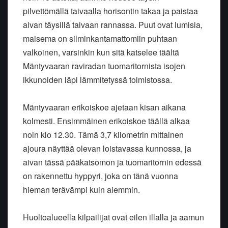
pilvettömällä taivaalla horisontin takaa ja paistaa
aivan täysillä taivaan rannassa. Puut ovat lumisia,
maisema on silminkantamattomiin puhtaan
valkoinen, varsinkin kun sitä katselee täältä
Mäntyvaaran raviradan tuomaritornista isojen
ikkunoiden läpi lämmitetyssä toimistossa.
Mäntyvaaran erikoiskoe ajetaan kisan aikana
kolmesti. Ensimmäinen erikoiskoe täällä alkaa
noin klo 12.30. Tämä 3,7 kilometrin mittainen
ajoura näyttää olevan loistavassa kunnossa, ja
aivan tässä pääkatsomon ja tuomaritornin edessä
on rakennettu hyppyri, joka on tänä vuonna
hieman terävämpi kuin aiemmin.
Huoltoalueella kilpailijat ovat eilen illalla ja aamun