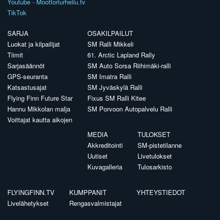
Youtube - Moottoriurheilu.tv
TikTok
SARJA
OSAKILPAILUT
Luokat ja kilpailijat
SM Ralli Mikkeli
Tiimit
61. Arctic Lapland Rally
Sarjasäännöt
SM Auto Sorsa Riihimäki-ralli
GPS-seuranta
SM Imatra Ralli
Katsastusajat
SM Jyväskylä Ralli
Flying Finn Future Star
Fixus SM Ralli Kitee
Hannu Mikkolan malja
SM Porvoon Autopalvelu Ralli
Voittajat kautta aikojen
MEDIA
TULOKSET
Akkreditointi
SM-pistetilanne
Uutiset
Livetulokset
Kuvagalleria
Tulosarkisto
FLYINGFINN.TV
KUMPPANIT
YHTEYSTIEDOT
Livelähetykset
Rengasvalmistajat