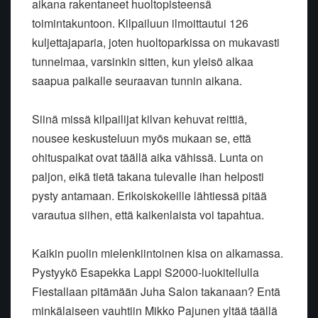
aikana rakentaneet huoltopisteensä
toimintakuntoon. Kilpailuun ilmoittautui 126
kuljettajaparia, joten huoltoparkissa on mukavasti
tunnelmaa, varsinkin sitten, kun yleisö alkaa
saapua paikalle seuraavan tunnin aikana.
Siinä missä kilpailijat kilvan kehuvat reittiä,
nousee keskusteluun myös mukaan se, että
ohituspaikat ovat täällä aika vähissä. Lunta on
paljon, eikä tietä takana tulevalle ihan helposti
pysty antamaan. Erikoiskokeille lähtiessä pitää
varautua siihen, että kaikenlaista voi tapahtua.
Kaikin puolin mielenkiintoinen kisa on alkamassa.
Pystyykö Esapekka Lappi S2000-luokitellulla
Fiestallaan pitämään Juha Salon takanaan? Entä
minkälaiseen vauhtiin Mikko Pajunen yltää täällä