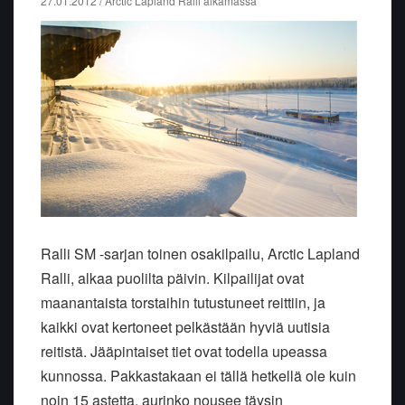
27.01.2012 / Arctic Lapland Ralli alkamassa
Ralli SM -sarjan toinen osakilpailu, Arctic Lapland
Ralli, alkaa puolilta päivin. Kilpailijat ovat
maanantaista torstaihin tutustuneet reittiin, ja
kaikki ovat kertoneet pelkästään hyviä uutisia
reitistä. Jääpintaiset tiet ovat todella upeassa
kunnossa. Pakkastakaan ei tällä hetkellä ole kuin
noin 15 astetta, aurinko nousee täysin