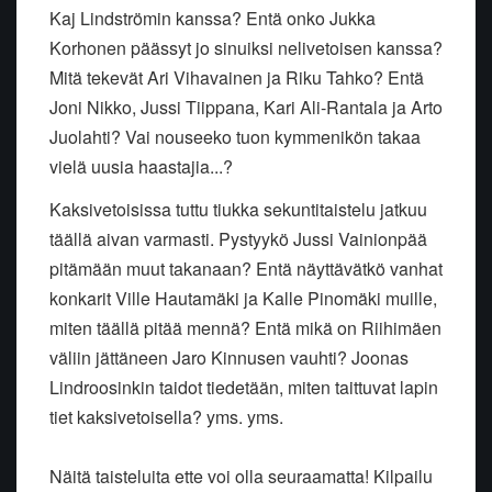
Kaj Lindströmin kanssa? Entä onko Jukka
Korhonen päässyt jo sinuiksi nelivetoisen kanssa?
Mitä tekevät Ari Vihavainen ja Riku Tahko? Entä
Joni Nikko, Jussi Tiippana, Kari Ali-Rantala ja Arto
Juolahti? Vai nouseeko tuon kymmenikön takaa
vielä uusia haastajia...?
Kaksivetoisissa tuttu tiukka sekuntitaistelu jatkuu
täällä aivan varmasti. Pystyykö Jussi Vainionpää
pitämään muut takanaan? Entä näyttävätkö vanhat
konkarit Ville Hautamäki ja Kalle Pinomäki muille,
miten täällä pitää mennä? Entä mikä on Riihimäen
väliin jättäneen Jaro Kinnusen vauhti? Joonas
Lindroosinkin taidot tiedetään, miten taittuvat lapin
tiet kaksivetoisella? yms. yms.
Näitä taisteluita ette voi olla seuraamatta! Kilpailu