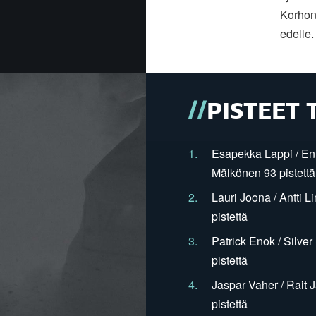
Korhon
edelle.
PISTEET 
1.
Esapekka Lappi / En
Mälkönen 93 pistettä
2.
Lauri Joona / Antti L
pistettä
3.
Patrick Enok / Silve
pistettä
4.
Jaspar Vaher / Rait 
pistettä