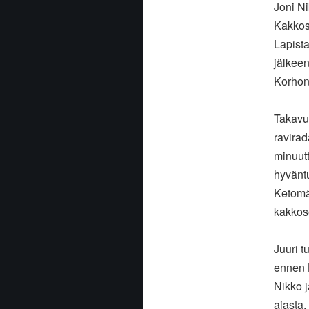
Joni Ni
Kakkose
Lapist
jälkee
Korhone
Takavu
ravirad
minuutt
hyväntu
Ketomäk
kakkos
Juuri t
ennen 
Nikko j
ajasta.