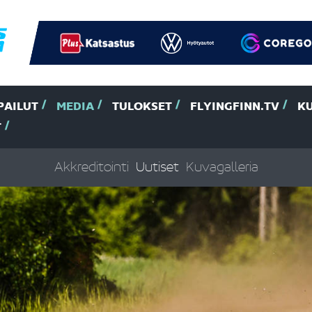
PAILUT
MEDIA
TULOKSET
FLYINGFINN.TV
K
T
Akkreditointi
Uutiset
Kuvagalleria