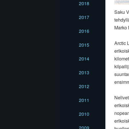
2018
Saku V
2017
tehdyll
Marko 
2016
Arctic 
2015
erikoi
2014
kilomet
kilpail
2013
suuntas
ensimm
2012
Nelive
2011
erikoi
nopeamp
2010
erikois
2009
huollos