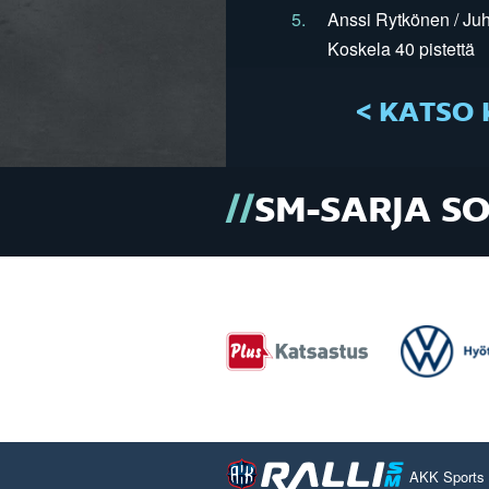
5.
Anssi Rytkönen / Juh
Koskela 40 pistettä
< KATSO 
SM-SARJA S
AKK Sports O