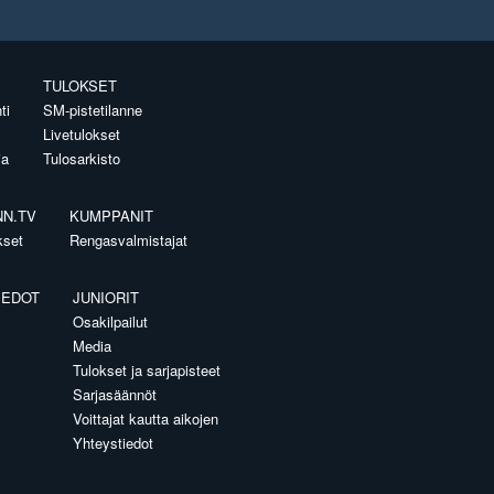
TULOKSET
ti
SM-pistetilanne
Livetulokset
ia
Tulosarkisto
NN.TV
KUMPPANIT
kset
Rengasvalmistajat
IEDOT
JUNIORIT
Osakilpailut
Media
Tulokset ja sarjapisteet
Sarjasäännöt
Voittajat kautta aikojen
Yhteystiedot