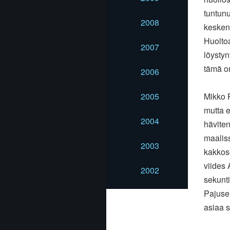
tuntunu
2008
kesken 
Huoltoa
2007
löystyn
tämä on
2006
2005
Mikko 
mutta e
2004
häviten
maaliss
2003
kakkos
viides 
2002
sekunti
Pajusel
asiaa 