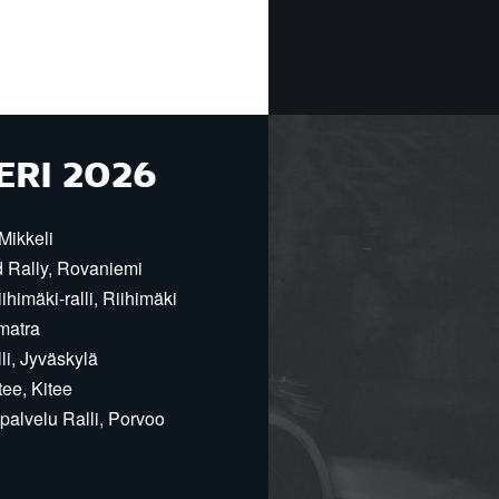
ERI 2026
Mikkeli
d Rally, Rovaniemi
himäki-ralli, Riihimäki
matra
i, Jyväskylä
ee, Kitee
alvelu Ralli, Porvoo