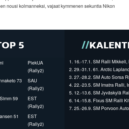
en nousi kolmanneksi, vajaat kymmenen sekuntia Nikon
TOP 5
KALENT
1. 16.-17.1. SM Ralli Mikkeli, 
ni
PiekUA
2. 29.-31.1. 61. Arctic Laplan
(Rally2)
3. 27.-28.2. SM Auto Sorsa Rii
innaketo 73
SAU
4. 22.-23.5. SM Imatra Ralli, I
(Rally2)
5. 12.-13.6. SM Jyväskylä Rall
r Simm 59
EST
6. 14.-15.8. Fixus SM Ralli Kit
(Rally2)
7. 25.-26.9. SM Porvoon Autop
Jansen 51
EST
(Rally2)