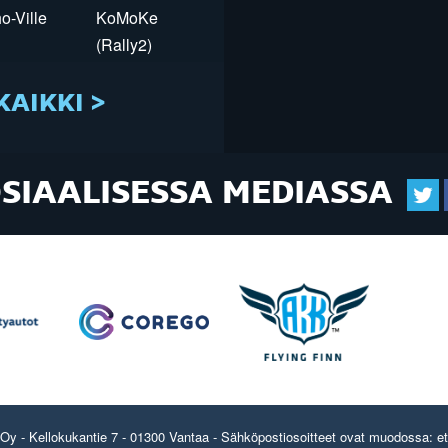
o-Ville
KoMoKe
(Rally2)
KAIKKI >
OSIAALISESSA MEDIASSA
y - Kellokukantie 7 - 01300 Vantaa - Sähköpostiosoitteet ovat muodossa: etun