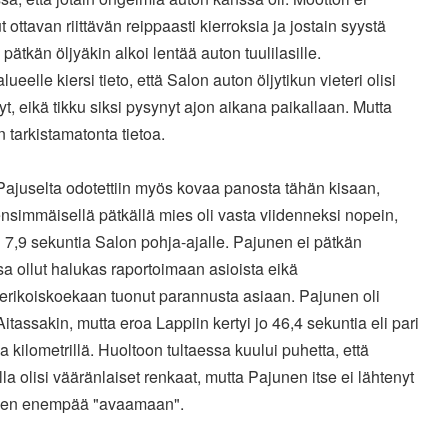
t ottavan riittävän reippaasti kierroksia ja jostain syystä
pätkän öljyäkin alkoi lentää auton tuulilasille.
lueelle kiersi tieto, että Salon auton öljytikun vieteri olisi
yt, eikä tikku siksi pysynyt ajon aikana paikallaan. Mutta
 tarkistamatonta tietoa.
Pajuselta odotettiin myös kovaa panosta tähän kisaan,
nsimmäisellä pätkällä mies oli vasta viidenneksi nopein,
 7,9 sekuntia Salon pohja-ajalle. Pajunen ei pätkän
a ollut halukas raportoimaan asioista eikä
erikoiskoekaan tuonut parannusta asiaan. Pajunen oli
Aitassakin, mutta eroa Lappiin kertyi jo 46,4 sekuntia eli pari
a kilometrillä. Huoltoon tultaessa kuului puhetta, että
la olisi vääränlaiset renkaat, mutta Pajunen itse ei lähtenyt
sen enempää "avaamaan".