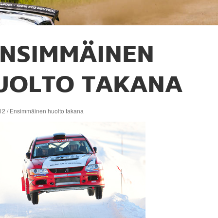
NSIMMÄINEN
UOLTO TAKANA
12 / Ensimmäinen huolto takana