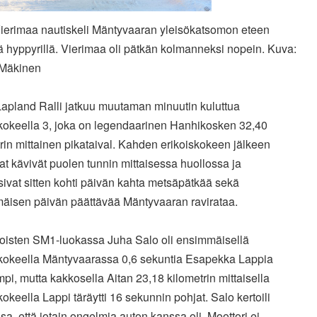
ierimaa nautiskeli Mäntyvaaran yleisökatsomon eteen
ä hyppyrillä. Vierimaa oli pätkän kolmanneksi nopein. Kuva:
Mäkinen
Lapland Ralli jatkuu muutaman minuutin kuluttua
skokeella 3, joka on legendaarinen Hanhikosken 32,40
rin mittainen pikataival. Kahden erikoiskokeen jälkeen
ijat kävivät puolen tunnin mittaisessa huollossa ja
ivat sitten kohti päivän kahta metsäpätkää sekä
äisen päivän päättävää Mäntyvaaran ravirataa.
toisten SM1-luokassa Juha Salo oli ensimmäisellä
skokeella Mäntyvaarassa 0,6 sekuntia Esapekka Lappia
i, mutta kakkosella Aitan 23,18 kilometrin mittaisella
kokeella Lappi täräytti 16 sekunnin pohjat. Salo kertoili
sa, että jotain ongelmia auton kanssa oli. Moottori ei