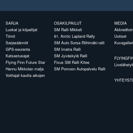
SARJA
OSAKILPAILUT
MEDIA
Luokat ja kilpailijat
SM Ralli Mikkeli
Akkreditoin
Tiimit
61. Arctic Lapland Rally
Uutiset
Sarjasäännöt
SM Auto Sorsa Riihimäki-ralli
Kuvagaller
GPS-seuranta
SM Imatra Ralli
Katsastusajat
SM Jyväskylä Ralli
FLYINGFI
Flying Finn Future Star
Fixus SM Ralli Kitee
Livelähety
Hannu Mikkolan malja
SM Porvoon Autopalvelu Ralli
Voittajat kautta aikojen
YHTEYST