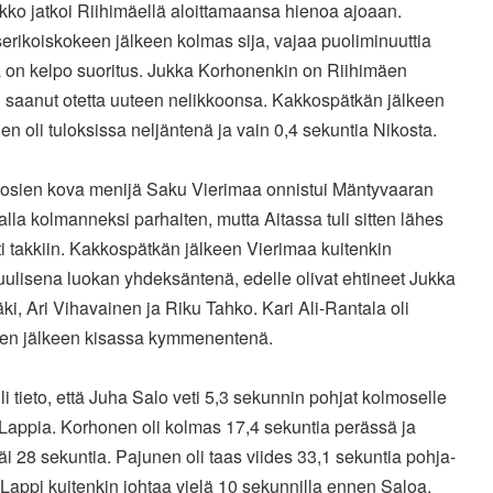
kko jatkoi Riihimäellä aloittamaansa hienoa ajoaan.
rikoiskokeen jälkeen kolmas sija, vajaa puoliminuuttia
a on kelpo suoritus. Jukka Korhonenkin on Riihimäen
n saanut otetta uuteen nelikkoonsa. Kakkospätkän jälkeen
n oli tuloksissa neljäntenä ja vain 0,4 sekuntia Nikosta.
osien kova menijä Saku Vierimaa onnistui Mäntyvaaran
alla kolmanneksi parhaiten, mutta Aitassa tuli sitten lähes
i takkiin. Kakkospätkän jälkeen Vierimaa kuitenkin
ulisena luokan yhdeksäntenä, edelle olivat ehtineet Jukka
i, Ari Vihavainen ja Riku Tahko. Kari Ali-Rantala oli
en jälkeen kisassa kymmenentenä.
uli tieto, että Juha Salo veti 5,3 sekunnin pohjat kolmoselle
Lappia. Korhonen oli kolmas 17,4 sekuntia perässä ja
äi 28 sekuntia. Pajunen oli taas viides 33,1 sekuntia pohja-
 Lappi kuitenkin johtaa vielä 10 sekunnilla ennen Saloa,