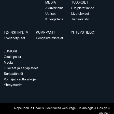
MEDIA
TULOKSET
Akkreditointi
SM-pistetilanne
Uutiset
Livetulokset
Kuvagalleria
Tulosarkisto
FLYINGFINN.TV
KUMPPANIT
YHTEYSTIEDOT
Livelähetykset
Rengasvalmistajat
JUNIORIT
Osakilpailut
Media
Tulokset ja sarjapisteet
Sarjasäännöt
Voittajat kautta aikojen
Yhteystiedot
Nopeuden ja turvallisuuden takaa
webStage
- Teknologia & Design ©
online.fi