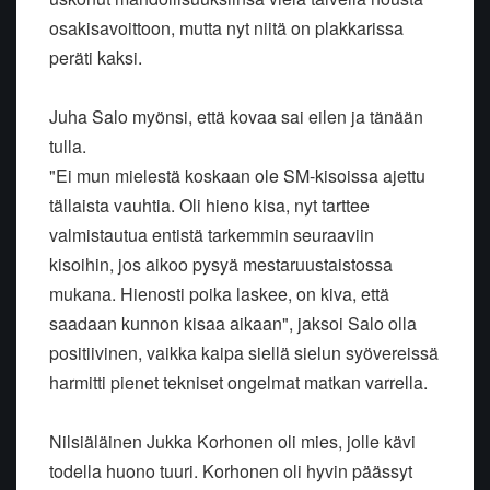
osakisavoittoon, mutta nyt niitä on plakkarissa
peräti kaksi.
Juha Salo myönsi, että kovaa sai eilen ja tänään
tulla.
"Ei mun mielestä koskaan ole SM-kisoissa ajettu
tällaista vauhtia. Oli hieno kisa, nyt tarttee
valmistautua entistä tarkemmin seuraaviin
kisoihin, jos aikoo pysyä mestaruustaistossa
mukana. Hienosti poika laskee, on kiva, että
saadaan kunnon kisaa aikaan", jaksoi Salo olla
positiivinen, vaikka kaipa siellä sielun syövereissä
harmitti pienet tekniset ongelmat matkan varrella.
Nilsiäläinen Jukka Korhonen oli mies, jolle kävi
todella huono tuuri. Korhonen oli hyvin päässyt