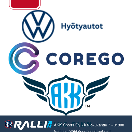
AKK Sports Oy - Kellokukantie 7 - 01300
Vantaa - Sähköpostiosoitteet ovat