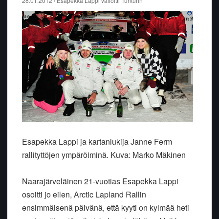
28.01.2012 / Esapekka Lappi valloitti Tunturin
Esapekka Lappi ja kartanlukija Janne Ferm
rallityttöjen ympäröiminä. Kuva: Marko Mäkinen
Naarajärveläinen 21-vuotias Esapekka Lappi
osoitti jo eilen, Arctic Lapland Rallin
ensimmäisenä päivänä, että kyyti on kylmää heti