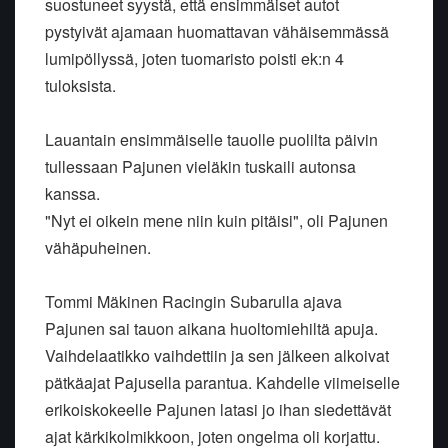
suostuneet syystä, että ensimmäiset autot
pystyivät ajamaan huomattavan vähäisemmässä
lumipöllyssä, joten tuomaristo poisti ek:n 4
tuloksista.
Lauantain ensimmäiselle tauolle puolilta päivin
tullessaan Pajunen vieläkin tuskaili autonsa
kanssa.
"Nyt ei oikein mene niin kuin pitäisi", oli Pajunen
vähäpuheinen.
Tommi Mäkinen Racingin Subarulla ajava
Pajunen sai tauon aikana huoltomiehiltä apuja.
Vaihdelaatikko vaihdettiin ja sen jälkeen alkoivat
pätkäajat Pajusella parantua. Kahdelle viimeiselle
erikoiskokeelle Pajunen latasi jo ihan siedettävät
ajat kärkikolmikkoon, joten ongelma oli korjattu.