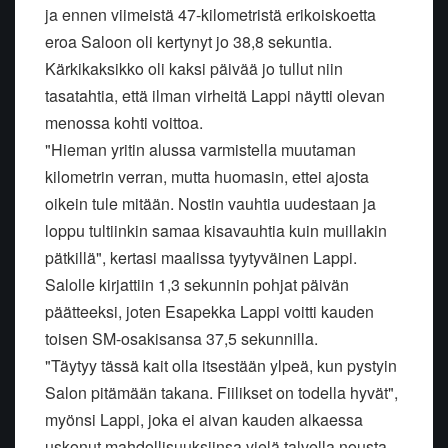
ja ennen viimeistä 47-kilometristä erikoiskoetta
eroa Saloon oli kertynyt jo 38,8 sekuntia.
Kärkikaksikko oli kaksi päivää jo tullut niin
tasatahtia, että ilman virheitä Lappi näytti olevan
menossa kohti voittoa.
"Hieman yritin alussa varmistella muutaman
kilometrin verran, mutta huomasin, ettei ajosta
oikein tule mitään. Nostin vauhtia uudestaan ja
loppu tultiinkin samaa kisavauhtia kuin muillakin
pätkillä", kertasi maalissa tyytyväinen Lappi.
Salolle kirjattiin 1,3 sekunnin pohjat päivän
päätteeksi, joten Esapekka Lappi voitti kauden
toisen SM-osakisansa 37,5 sekunnilla.
"Täytyy tässä kait olla itsestään ylpeä, kun pystyin
Salon pitämään takana. Fiilikset on todella hyvät",
myönsi Lappi, joka ei aivan kauden alkaessa
uskonut mahdollisuuksiinsa vielä talvella nousta