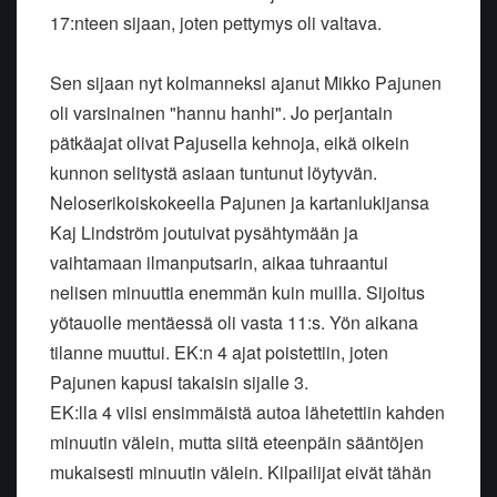
17:nteen sijaan, joten pettymys oli valtava.
Sen sijaan nyt kolmanneksi ajanut Mikko Pajunen
oli varsinainen "hannu hanhi". Jo perjantain
pätkäajat olivat Pajusella kehnoja, eikä oikein
kunnon selitystä asiaan tuntunut löytyvän.
Neloserikoiskokeella Pajunen ja kartanlukijansa
Kaj Lindström joutuivat pysähtymään ja
vaihtamaan ilmanputsarin, aikaa tuhraantui
nelisen minuuttia enemmän kuin muilla. Sijoitus
yötauolle mentäessä oli vasta 11:s. Yön aikana
tilanne muuttui. EK:n 4 ajat poistettiin, joten
Pajunen kapusi takaisin sijalle 3.
EK:lla 4 viisi ensimmäistä autoa lähetettiin kahden
minuutin välein, mutta siitä eteenpäin sääntöjen
mukaisesti minuutin välein. Kilpailijat eivät tähän