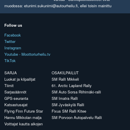
muodossa: etunimi.sukunimi@autourheilu.fi, ellei toisin mainittu
Follow us
Facebook
Twitter
Instagram
Youtube - Moottoriurheilu.tv
TikTok
SARJA
OSAKILPAILUT
Luokat ja kilpailijat
SM Ralli Mikkeli
Tiimit
61. Arctic Lapland Rally
Sarjasäännöt
SM Auto Sorsa Riihimäki-ralli
GPS-seuranta
SM Imatra Ralli
Katsastusajat
SM Jyväskylä Ralli
Flying Finn Future Star
Fixus SM Ralli Kitee
Hannu Mikkolan malja
SM Porvoon Autopalvelu Ralli
Voittajat kautta aikojen