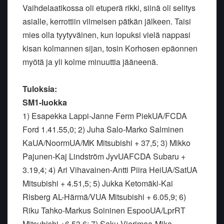
Vaihdelaatikossa oli etuperä rikki, siinä oli selitys
asialle, kerrottiin viimeisen pätkän jälkeen. Taisi
mies olla tyytyväinen, kun lopuksi vielä nappasi
kisan kolmannen sijan, tosin Korhosen epäonnen
myötä ja yli kolme minuuttia jääneenä.
Tuloksia:
SM1-luokka
1) Esapekka Lappi-Janne Ferm PiekUA/FCDA
Ford 1.41.55,0; 2) Juha Salo-Marko Salminen
KaUA/NoormUA/MK Mitsubishi + 37,5; 3) Mikko
Pajunen-Kaj Lindström JyvUAFCDA Subaru +
3.19,4; 4) Ari Vihavainen-Antti Piira HeiUA/SatUA
Mitsubishi + 4.51,5; 5) Jukka Ketomäki-Kai
Risberg AL-Härmä/VUA Mitsubishi + 6.05,9; 6)
Riku Tahko-Markus Soininen EspooUA/LprRT
Mitsubishi +6.53,6; 7) Saku Vierimaa-Mika