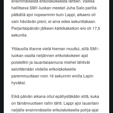
ensimmäisestä erikoiskokeesta lähtien. Vaikka
hallitseva SM1-luokan mestari Juha Salo parilla
pätkällä ajoi nopeammin kuin Lappi, aikaero oli
vain häviävän pieni, ei aina edes sekuntiakaan.
Perjantaipäivän jälkeen kärkikaksikon ero oli 17,5
sekuntia.
Yötauolla tilanne vielä hieman muuttui, sillä SM1-
luokan osalta neljännen erikoiskokeen ajat
poistettiin ja lauantaiaamuna miehet lähtivät
selvittämään viidelle erikoiskokeelle
paremmuuttaan noin 16 sekunnin erolla Lapin
hyväksi.
Eikä päivän aikana ollut epäilystäkään siitä, kuka
on tämänvuotisen rallin tähti. Lappi ajoi lauantain
neljälle ensimmäiselle erikoiskokeelle pohja-ajat