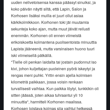
uuden nelivetoisensa kanssa päässyt sinuiksi, ja
koko päivän näytti siltä, että Lapin, Salon ja
Korhosen lisäksi muilla ei juuri ollut asiaa
kärkikolmikkoon. Korhonen toki jäi muutamia
sekunteja koko ajan, mutta muut jäivät reilusti
enemmän. Korhonen oli ennen viimeistä
erikoiskoetta kolmantena puolisentoista minuuttia
Lapista jääneenä, mutta varsinaisen huono tuuri
iski viimeisellä pätkällä.
"Tielle oli penkan laidalta tai jostain pudonnut iso
kivi, johon kuljettajan puoleinen pyörä iskeytyi ja
rengas meni puhki. Yritin ensin ajella kolmisen
kilometriä paikkaan, jossa voisin renkaan
turvallisesti vaihtaa. Kun paikka löytyi, tunkkikin oli
sitten jäässä, joten aikaa tuhraantui yli 10
minuuttia", harmitteli Korhonen maalissa.
Korhosen loistava kolmas sija vaihtui hetkessä