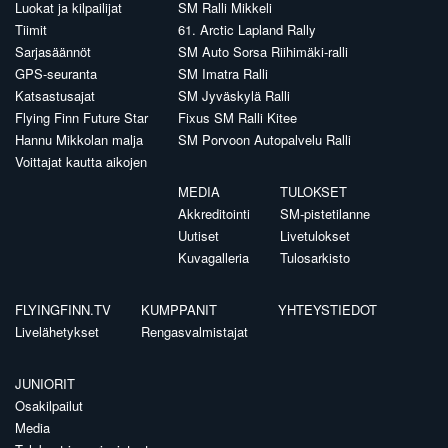
Luokat ja kilpailijat
SM Ralli Mikkeli
Tiimit
61. Arctic Lapland Rally
Sarjasäännöt
SM Auto Sorsa Riihimäki-ralli
GPS-seuranta
SM Imatra Ralli
Katsastusajat
SM Jyväskylä Ralli
Flying Finn Future Star
Fixus SM Ralli Kitee
Hannu Mikkolan malja
SM Porvoon Autopalvelu Ralli
Voittajat kautta aikojen
MEDIA
TULOKSET
Akkreditointi
SM-pistetilanne
Uutiset
Livetulokset
Kuvagalleria
Tulosarkisto
FLYINGFINN.TV
KUMPPANIT
YHTEYSTIEDOT
Livelähetykset
Rengasvalmistajat
JUNIORIT
Osakilpailut
Media