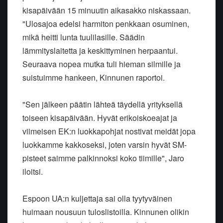
kisapäivään 15 minuutin aikasakko niskassaan.
"Ulosajoa edelsi harmiton penkkaan osuminen,
mikä heitti lunta tuulilasille. Säädin
lämmityslaitetta ja keskittyminen herpaantui.
Seuraava nopea mutka tuli hieman silmille ja
suistuimme hankeen, Kinnunen raportoi.
"Sen jälkeen päätin lähteä täydellä yrityksellä
toiseen kisapäivään. Hyvät erikoiskoeajat ja
viimeisen EK:n luokkapohjat nostivat meidät jopa
luokkamme kakkoseksi, joten varsin hyvät SM-
pisteet saimme palkinnoksi koko tiimille", Jaro
iloitsi.
Espoon UA:n kuljettaja sai olla tyytyväinen
huimaan nousuun tuloslistoilla. Kinnunen olikin