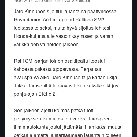
29.01.2012 / Jaro Kinnuselle hyvät SM-pisteet
Jaro Kinnunen sijoittui lauantaina päättyneessä
Rovaniemen Arctic Lapland Rallissa SM2-
luokassa toiseksi, mutta hyvä sijoitus lohkesi
Honda-kuljettajalle vastoinkäymisten ja varsin
värikkäiden vaiheiden jälkeen.
Ralli SM -sarjan toinen osakilpailu koostui
kahdesta pitkästä ajopäivästä. Perjantain
avauspäivä alkoi Jaro Kinnuselta ja kartanlukija
Jukka Jämseniltä lupaavasti, kun kaksikko kirjasi
pohja-ajan EK:lle 2.
Sen jälkeen ajettu kolmas pätkä tuotti
pettymyksen, kun ulosajon vuoksi Jarospeed-
tiimin autokunta joutui jättämään illan kaksi muuta
pätkää ajamatta ja starttaamaan lauantain toiseen