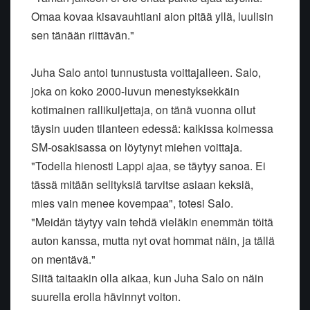
Omaa kovaa kisavauhtiani aion pitää yllä, luulisin
sen tänään riittävän."
Juha Salo antoi tunnustusta voittajalleen. Salo,
joka on koko 2000-luvun menestyksekkäin
kotimainen rallikuljettaja, on tänä vuonna ollut
täysin uuden tilanteen edessä: kaikissa kolmessa
SM-osakisassa on löytynyt miehen voittaja.
"Todella hienosti Lappi ajaa, se täytyy sanoa. Ei
tässä mitään selityksiä tarvitse asiaan keksiä,
mies vain menee kovempaa", totesi Salo.
"Meidän täytyy vain tehdä vieläkin enemmän töitä
auton kanssa, mutta nyt ovat hommat näin, ja tällä
on mentävä."
Siitä taitaakin olla aikaa, kun Juha Salo on näin
suurella erolla hävinnyt voiton.