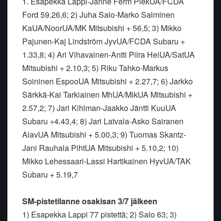
1. Esapekka Lappi-Janne Ferm PiekUA/FCDA
Ford 59.26,6; 2) Juha Salo-Marko Salminen
KaUA/NoorUA/MK Mitsubishi + 56,5; 3) Mikko
Pajunen-Kaj Lindström JyvUA/FCDA Subaru +
1.33,8; 4) Ari Vihavainen-Antti Piira HeiUA/SatUA
Mitsubishi + 2.10,3; 5) Riku Tahko-Markus
Soininen EspooUA Mitsubishi + 2.27,7; 6) Jarkko
Särkkä-Kai Tarkiainen MhUA/MikUA Mitsubishi +
2.57,2; 7) Jari Kihlman-Jaakko Jäntti KuuUA
Subaru +4.43,4; 8) Jari Latvala-Asko Sairanen
AlavUA Mitsubishi + 5.00,3; 9) Tuomas Skantz-
Jani Rauhala PihtUA Mitsubishi + 5.10,2; 10)
Mikko Lehessaari-Lassi Hartikainen HyvUA/TAK
Subaru + 5.19,7
SM-pistetilanne osakisan 3/7 jälkeen
1) Esapekka Lappi 77 pistettä; 2) Salo 63; 3)