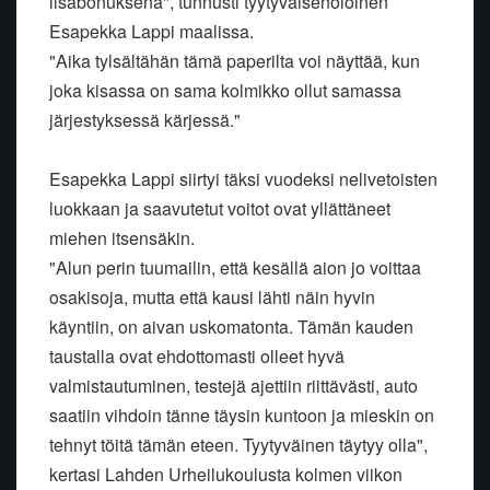
lisäbonuksena", tunnusti tyytyväisenoloinen
Esapekka Lappi maalissa.
"Aika tylsältähän tämä paperilta voi näyttää, kun
joka kisassa on sama kolmikko ollut samassa
järjestyksessä kärjessä."
Esapekka Lappi siirtyi täksi vuodeksi nelivetoisten
luokkaan ja saavutetut voitot ovat yllättäneet
miehen itsensäkin.
"Alun perin tuumailin, että kesällä aion jo voittaa
osakisoja, mutta että kausi lähti näin hyvin
käyntiin, on aivan uskomatonta. Tämän kauden
taustalla ovat ehdottomasti olleet hyvä
valmistautuminen, testejä ajettiin riittävästi, auto
saatiin vihdoin tänne täysin kuntoon ja mieskin on
tehnyt töitä tämän eteen. Tyytyväinen täytyy olla",
kertasi Lahden Urheilukoulusta kolmen viikon