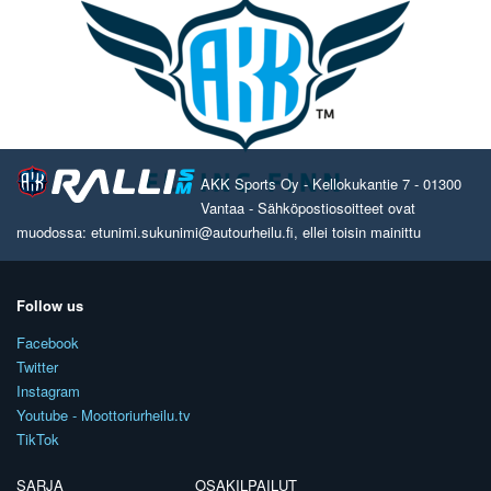
AKK Sports Oy - Kellokukantie 7 - 01300
Vantaa - Sähköpostiosoitteet ovat
muodossa: etunimi.sukunimi@autourheilu.fi, ellei toisin mainittu
Follow us
Facebook
Twitter
Instagram
Youtube - Moottoriurheilu.tv
TikTok
SARJA
OSAKILPAILUT