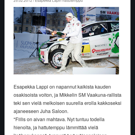
25.02.2012 / Esapekka Lapin hattutemppu
Esapekka Lappi on napannut kaikista kauden
osakisoista voiton, ja Mikkelin SM Vaakuna-rallista
teki sen vielä melkoisen suurella erolla kakkoseksi
ajaneeseen Juha Saloon.
"Fiilis on aivan mahtava. Nyt tuntuu todella
hienolta, ja hattutemppu lämmittää vielä