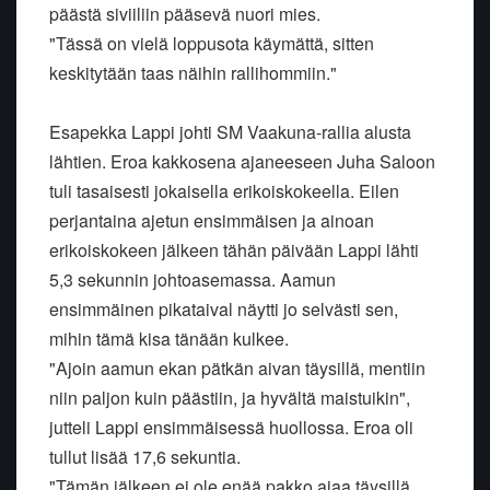
päästä siviiliin pääsevä nuori mies.
"Tässä on vielä loppusota käymättä, sitten
keskitytään taas näihin rallihommiin."
Esapekka Lappi johti SM Vaakuna-rallia alusta
lähtien. Eroa kakkosena ajaneeseen Juha Saloon
tuli tasaisesti jokaisella erikoiskokeella. Eilen
perjantaina ajetun ensimmäisen ja ainoan
erikoiskokeen jälkeen tähän päivään Lappi lähti
5,3 sekunnin johtoasemassa. Aamun
ensimmäinen pikataival näytti jo selvästi sen,
mihin tämä kisa tänään kulkee.
"Ajoin aamun ekan pätkän aivan täysillä, mentiin
niin paljon kuin päästiin, ja hyvältä maistuikin",
jutteli Lappi ensimmäisessä huollossa. Eroa oli
tullut lisää 17,6 sekuntia.
"Tämän jälkeen ei ole enää pakko ajaa täysillä.