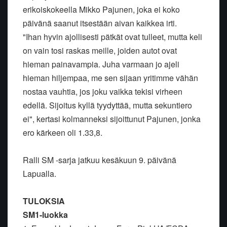
erikoiskokeella Mikko Pajunen, joka ei koko
päivänä saanut itsestään aivan kaikkea irti.
"Ihan hyvin ajollisesti pätkät ovat tulleet, mutta keli
on vain tosi raskas meille, joiden autot ovat
hieman painavampia. Juha varmaan jo ajeli
hieman hiljempaa, me sen sijaan yritimme vähän
nostaa vauhtia, jos joku vaikka tekisi virheen
edellä. Sijoitus kyllä tyydyttää, mutta sekuntiero
ei", kertasi kolmanneksi sijoittunut Pajunen, jonka
ero kärkeen oli 1.33,8.
Ralli SM -sarja jatkuu kesäkuun 9. päivänä
Lapualla.
TULOKSIA
SM1-luokka