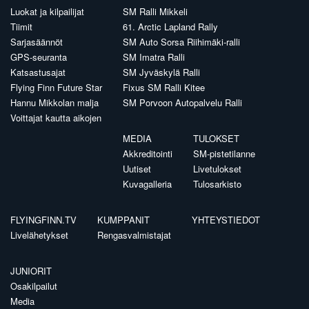
Luokat ja kilpailijat
SM Ralli Mikkeli
Tiimit
61. Arctic Lapland Rally
Sarjasäännöt
SM Auto Sorsa Riihimäki-ralli
GPS-seuranta
SM Imatra Ralli
Katsastusajat
SM Jyväskylä Ralli
Flying Finn Future Star
Fixus SM Ralli Kitee
Hannu Mikkolan malja
SM Porvoon Autopalvelu Ralli
Voittajat kautta aikojen
MEDIA
TULOKSET
Akkreditointi
SM-pistetilanne
Uutiset
Livetulokset
Kuvagalleria
Tulosarkisto
FLYINGFINN.TV
KUMPPANIT
YHTEYSTIEDOT
Livelähetykset
Rengasvalmistajat
JUNIORIT
Osakilpailut
Media