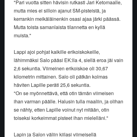
"Pari vuotta sitten hävisin rutkasti Jari Ketomaalle,
mutta mies ei silloin ajanut SM-pisteistä, ja
kerrankin meikäläinenkin osasi ajaa järki päässä.
Mutta toista samanlaista tilannetta en kyllä
muista."
Lappi ajoi pohjat kaikille erikoiskokeille,
lähimmäksi Salo pääsi EK:lla 4, siellä eroa jäi vain
2,6 sekuntia. Viimeinen erikoiskoe oli 30,67
kilometrin mittainen. Salo oli pätkän kolmas
häviten Lapille peräti 25,6 sekuntia.
"On se myönnettävä, että otin tämän viimeisen
ihan varman päälle. Halusin tulla maaliin, ja olihan
se nähty, etten Lapille voinut nyt mitään, otin
toiseksi korkeimmat pisteet ihan mielelläni."
Lapin ja Salon väliin kiilasi viimeisellä