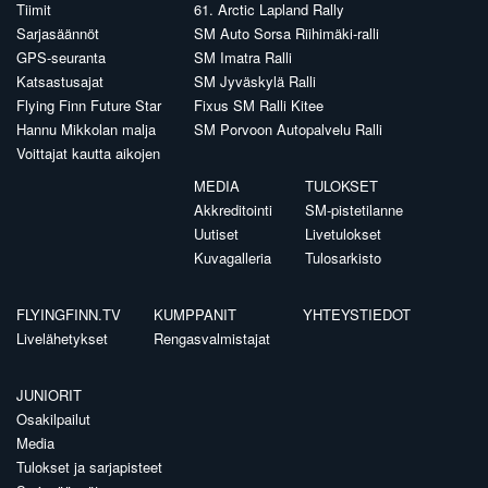
Tiimit
61. Arctic Lapland Rally
Sarjasäännöt
SM Auto Sorsa Riihimäki-ralli
GPS-seuranta
SM Imatra Ralli
Katsastusajat
SM Jyväskylä Ralli
Flying Finn Future Star
Fixus SM Ralli Kitee
Hannu Mikkolan malja
SM Porvoon Autopalvelu Ralli
Voittajat kautta aikojen
MEDIA
TULOKSET
Akkreditointi
SM-pistetilanne
Uutiset
Livetulokset
Kuvagalleria
Tulosarkisto
FLYINGFINN.TV
KUMPPANIT
YHTEYSTIEDOT
Livelähetykset
Rengasvalmistajat
JUNIORIT
Osakilpailut
Media
Tulokset ja sarjapisteet