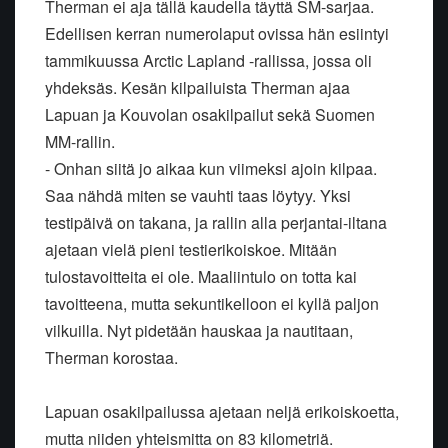
Therman ei aja tällä kaudella täyttä SM-sarjaa.
Edellisen kerran numerolaput ovissa hän esiintyi
tammikuussa Arctic Lapland -rallissa, jossa oli
yhdeksäs. Kesän kilpailuista Therman ajaa
Lapuan ja Kouvolan osakilpailut sekä Suomen
MM-rallin.
- Onhan siitä jo aikaa kun viimeksi ajoin kilpaa.
Saa nähdä miten se vauhti taas löytyy. Yksi
testipäivä on takana, ja rallin alla perjantai-iltana
ajetaan vielä pieni testierikoiskoe. Mitään
tulostavoitteita ei ole. Maaliintulo on totta kai
tavoitteena, mutta sekuntikelloon ei kyllä paljon
vilkuilla. Nyt pidetään hauskaa ja nautitaan,
Therman korostaa.
Lapuan osakilpailussa ajetaan neljä erikoiskoetta,
mutta niiden yhteismitta on 83 kilometriä.