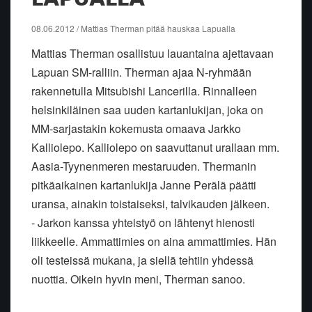
08.06.2012 / Mattias Therman pitää hauskaa Lapualla
Mattias Therman osallistuu lauantaina ajettavaan
Lapuan SM-ralliin. Therman ajaa N-ryhmään
rakennetulla Mitsubishi Lancerilla. Rinnalleen
helsinkiläinen saa uuden kartanlukijan, joka on
MM-sarjastakin kokemusta omaava Jarkko
Kalliolepo. Kalliolepo on saavuttanut urallaan mm.
Aasia-Tyynenmeren mestaruuden. Thermanin
pitkäaikainen kartanlukija Janne Perälä päätti
uransa, ainakin toistaiseksi, talvikauden jälkeen.
- Jarkon kanssa yhteistyö on lähtenyt hienosti
liikkeelle. Ammattimies on aina ammattimies. Hän
oli testeissä mukana, ja siellä tehtiin yhdessä
nuottia. Oikein hyvin meni, Therman sanoo.