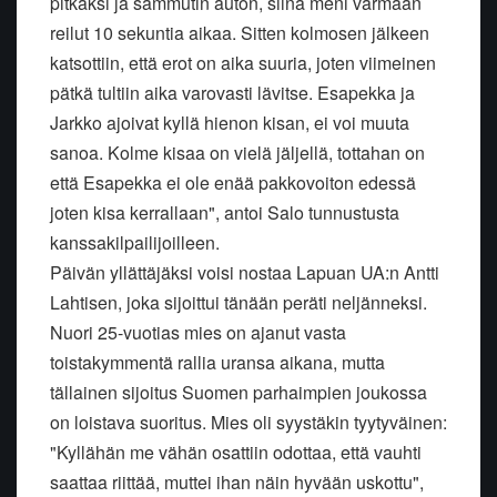
pitkäksi ja sammutin auton, siinä meni varmaan
reilut 10 sekuntia aikaa. Sitten kolmosen jälkeen
katsottiin, että erot on aika suuria, joten viimeinen
pätkä tultiin aika varovasti lävitse. Esapekka ja
Jarkko ajoivat kyllä hienon kisan, ei voi muuta
sanoa. Kolme kisaa on vielä jäljellä, tottahan on
että Esapekka ei ole enää pakkovoiton edessä
joten kisa kerrallaan", antoi Salo tunnustusta
kanssakilpailijoilleen.
Päivän yllättäjäksi voisi nostaa Lapuan UA:n Antti
Lahtisen, joka sijoittui tänään peräti neljänneksi.
Nuori 25-vuotias mies on ajanut vasta
toistakymmentä rallia uransa aikana, mutta
tällainen sijoitus Suomen parhaimpien joukossa
on loistava suoritus. Mies oli syystäkin tyytyväinen:
"Kyllähän me vähän osattiin odottaa, että vauhti
saattaa riittää, muttei ihan näin hyvään uskottu",