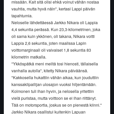
missään. Kait sitä olisi ehkä voinut vähän nostaa
vauhtia, mutta hyvä näin", kertasi Lappi päivän
tapahtumia.
Neloselle lähdettäessä Jarkko Nikara oli Lappia
4,4 sekuntia perässä. Kun 23,3-kilometrinen, joka
oli sama kuin ykkönen, oli takana, Nikara voitti
Lappia 2,6 sekuntia, joten maalissa Lapin
voittomarginaali oli vaivaiset 1,8 sekuntia 83
kilometrin matkalla.
"Ykköspätkä meni meiltä tosi hienosti, tällaisella
vanhalla autolla", kitetty Nikara päiväänsä.
"Kakkosella hukattiin vähän aikaa, kun jouduttiin
kanssakilpailijan ulosajon vuoksi hiljentämään.
Kolmonen tuli ihan hyvin, ja nelosella yritettiin
vielä puristaa, mutta voittoon se ei ihan riittänyt.
Tää on motorsportia, joskus se on pienestä kiinni."
Jarkko Nikara osallistui kuitenkin Lapuan