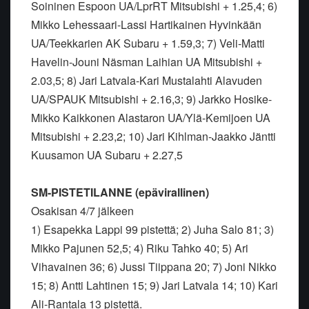
Soininen Espoon UA/LprRT Mitsubishi + 1.25,4; 6)
Mikko Lehessaari-Lassi Hartikainen Hyvinkään
UA/Teekkarien AK Subaru + 1.59,3; 7) Veli-Matti
Havelin-Jouni Näsman Laihian UA Mitsubishi +
2.03,5; 8) Jari Latvala-Kari Mustalahti Alavuden
UA/SPAUK Mitsubishi + 2.16,3; 9) Jarkko Hosike-
Mikko Kaikkonen Alastaron UA/Ylä-Kemijoen UA
Mitsubishi + 2.23,2; 10) Jari Kihlman-Jaakko Jäntti
Kuusamon UA Subaru + 2.27,5
SM-PISTETILANNE (epävirallinen)
Osakisan 4/7 jälkeen
1) Esapekka Lappi 99 pistettä; 2) Juha Salo 81; 3)
Mikko Pajunen 52,5; 4) Riku Tahko 40; 5) Ari
Vihavainen 36; 6) Jussi Tiippana 20; 7) Joni Nikko
15; 8) Antti Lahtinen 15; 9) Jari Latvala 14; 10) Kari
Ali-Rantala 13 pistettä.