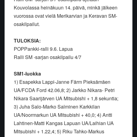
Kouvolassa heinäkuun 14. päivä, minkä jälkeen
vuorossa ovat vielä Merikarvian ja Keravan SM-
osakilpailut.
TULOKSIA:
POPPankki-ralli 9.6. Lapua
Ralli SM -sarjan osakilpailu 4/7
SM1-luokka
1) Esapekka Lappi-Janne Färm Pieksämäen
UA/FCDA Ford 42.06,8; 2) Jarkko Nikara- Petri
Nikara Saarijärven UA Mitsubishi + 1,8 sekuntia;
3) Juha Salo-Marko Salminen Karkkilan
UA/Noormarkun UA Mitsubishi + 40,0; 4) Antti
Lahtinen-Matti Kangas Lapuan UA/Laihian UA
Mitsubishi + 1.22,4; 5) Riku Tahko-Markus