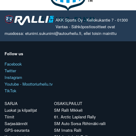
AKK Sports Oy - Kellokukantie 7 - 01300
Vantaa - Sähköpostiosoitteet ovat
muodossa: etunimi.sukunimi@autourheilu.fi, ellei toisin mainittu
Follow us
Facebook
Twitter
Instagram
Youtube - Moottoriurheilu.tv
TikTok
SARJA
OSAKILPAILUT
Luokat ja kilpailijat
SM Ralli Mikkeli
Tiimit
61. Arctic Lapland Rally
Sarjasäännöt
SM Auto Sorsa Riihimäki-ralli
GPS-seuranta
SM Imatra Ralli