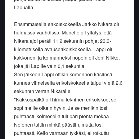
Lapualla.
Ensimmäisellä erikoiskokeella Jarkko Nikara oli
huimassa vauhdissa. Monelle oli yllätys, että
Nikara ajoi peräti 11,2 sekunnin pohjat 23,3-
kilometrisellä avauserikoiskokeella. Lappi oli
kakkonen, ja kolmanneksi nopein oli Joni Nikko,
joka jäi Lapille vain 0,1 sekuntia.
Sen jälkeen Lappi ottikin komennon käsiinsä,
kunnes viimeisellä erikoiskokeella taipui vielä 2,6
sekunnin verran Nikaralle.
"Kakkospätkä oli hirmu tekninen erikoiskoe, se
sopi meille oikein hyvin. Ja se menikin tosi
puhtaasti, kolmosella tuli pari pientä mokaa.
Nelonen tultiin minkä päästiin, mutta tosi
puhtaasti. Kello varmaan tykkäsi, ei roikuttu