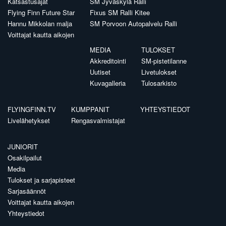
Katsastusajat
SM Jyväskylä Ralli
Flying Finn Future Star
Fixus SM Ralli Kitee
Hannu Mikkolan malja
SM Porvoon Autopalvelu Ralli
Voittajat kautta aikojen
MEDIA
TULOKSET
Akkreditointi
SM-pistetilanne
Uutiset
Livetulokset
Kuvagalleria
Tulosarkisto
FLYINGFINN.TV
KUMPPANIT
YHTEYSTIEDOT
Livelähetykset
Rengasvalmistajat
JUNIORIT
Osakilpailut
Media
Tulokset ja sarjapisteet
Sarjasäännöt
Voittajat kautta aikojen
Yhteystiedot