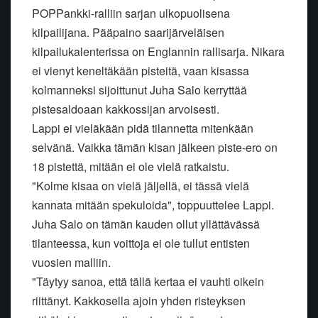
POPPankki-ralliin sarjan ulkopuolisena
kilpailijana. Pääpaino saarijärveläisen
kilpailukalenterissa on Englannin rallisarja. Nikara
ei vienyt keneltäkään pisteitä, vaan kisassa
kolmanneksi sijoittunut Juha Salo kerryttää
pistesaldoaan kakkossijan arvoisesti.
Lappi ei vieläkään pidä tilannetta mitenkään
selvänä. Vaikka tämän kisan jälkeen piste-ero on
18 pistettä, mitään ei ole vielä ratkaistu.
"Kolme kisaa on vielä jäljellä, ei tässä vielä
kannata mitään spekuloida", toppuuttelee Lappi.
Juha Salo on tämän kauden ollut yllättävässä
tilanteessa, kun voittoja ei ole tullut entisten
vuosien malliin.
"Täytyy sanoa, että tällä kertaa ei vauhti oikein
riittänyt. Kakkosella ajoin yhden risteyksen