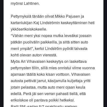
myönsi Lahtinen.
Pettymyksiä tänään olivat Mikko Pajusen ja
kartanlukijan Kaj Lindströmin keskeyttäminen heti
ykköserikoiskokeelle.
"Vähän meni yksi nopea mutka leveäksi jossain
pätkän puolivälin paikkeilla, ja siitä sitten auto
meni ympäri", kertoi Lindström pyörät taivasta
kohti olevan auton vierestä.
Myös Ari Vihavaisen keskeytys on laskettava
pettymysten tiliin, sillä mies onnistui viime vuonna
ajamaan täällä koko kisan voittoon. Vihavaisen
autosta pettivät jarrut, käsijarrulla kuljettaja yritti
jotain pelastaa, mutta auto meni ojaan keula
edellä. Perä jäi sen verran pahasti tiellä, että
erikoiskoe oli pantava poikki hetkeksi.
Ralli SM -sarjan 5/7 osakilpailu ajetaan