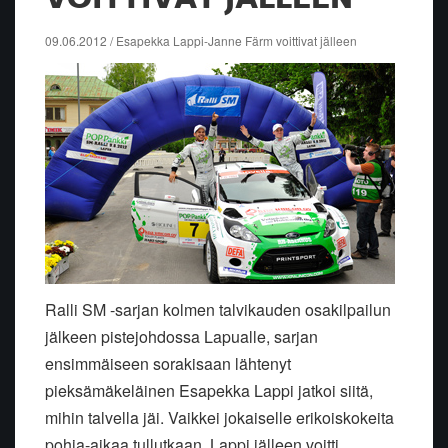
09.06.2012 / Esapekka Lappi-Janne Färm voittivat jälleen
Ralli SM -sarjan kolmen talvikauden osakilpailun
jälkeen pistejohdossa Lapualle, sarjan
ensimmäiseen sorakisaan lähtenyt
pieksämäkeläinen Esapekka Lappi jatkoi siitä,
mihin talvella jäi. Vaikkei jokaiselle erikoiskokeita
pohja-aikaa tullutkaan, Lappi jälleen voitti