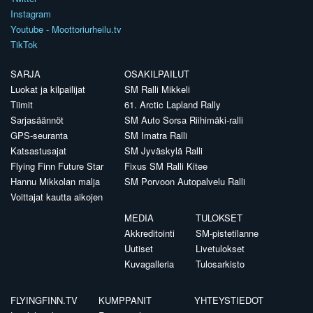
Instagram
Youtube - Moottoriurheilu.tv
TikTok
SARJA
OSAKILPAILUT
Luokat ja kilpailijat
SM Ralli Mikkeli
Tiimit
61. Arctic Lapland Rally
Sarjasäännöt
SM Auto Sorsa Riihimäki-ralli
GPS-seuranta
SM Imatra Ralli
Katsastusajat
SM Jyväskylä Ralli
Flying Finn Future Star
Fixus SM Ralli Kitee
Hannu Mikkolan malja
SM Porvoon Autopalvelu Ralli
Voittajat kautta aikojen
MEDIA
TULOKSET
Akkreditointi
SM-pistetilanne
Uutiset
Livetulokset
Kuvagalleria
Tulosarkisto
FLYINGFINN.TV
KUMPPANIT
YHTEYSTIEDOT