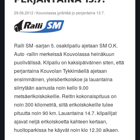
29.06.2012 / Kouvolassa jyrähtää jo perjantaina 13.7.
Ralli SM -sarjan 5. osakilpailu ajetaan SM O.K.
Auto -rallin merkeissä Kouvolassa heinäkuun
puolivälissä. Kilpailu on kaksipäiväinen siten, että
perjantaina Kouvolan Tykkimäellä ajetaan
ensimmäinen, yleisöerikoiskoe ja lauantaina
siirrytään aamusta noin kello 9.00
metsäerikoiskokeille. Reitin kokonaispituus on
noin 300 kilometriä, siitä erikoiskokeille tulee
pituutta noin 90 km. Lauantaina 14.7. kilpailijat
ajavat neljä erikoiskoetta kahteen kertaan,
huoltoparkissa he käyvät noin klo 12.30 alkaen.