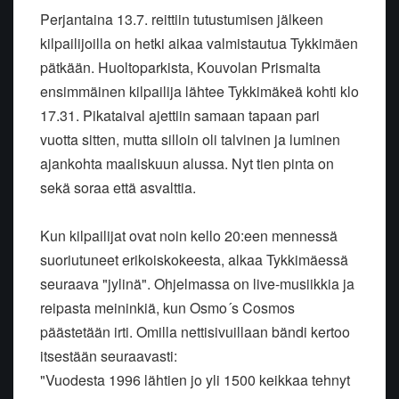
Perjantaina 13.7. reittiin tutustumisen jälkeen
kilpailijoilla on hetki aikaa valmistautua Tykkimäen
pätkään. Huoltoparkista, Kouvolan Prismalta
ensimmäinen kilpailija lähtee Tykkimäkeä kohti klo
17.31. Pikataival ajettiin samaan tapaan pari
vuotta sitten, mutta silloin oli talvinen ja luminen
ajankohta maaliskuun alussa. Nyt tien pinta on
sekä soraa että asvalttia.
Kun kilpailijat ovat noin kello 20:een mennessä
suoriutuneet erikoiskokeesta, alkaa Tykkimäessä
seuraava "jylinä". Ohjelmassa on live-musiikkia ja
reipasta meininkiä, kun Osmo´s Cosmos
päästetään irti. Omilla nettisivuillaan bändi kertoo
itsestään seuraavasti:
"Vuodesta 1996 lähtien jo yli 1500 keikkaa tehnyt