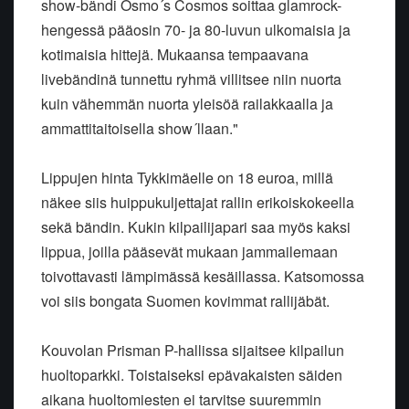
show-bändi Osmo´s Cosmos soittaa glamrock-
hengessä pääosin 70- ja 80-luvun ulkomaisia ja
kotimaisia hittejä. Mukaansa tempaavana
livebändinä tunnettu ryhmä villitsee niin nuorta
kuin vähemmän nuorta yleisöä railakkaalla ja
ammattitaitoisella show´llaan."
Lippujen hinta Tykkimäelle on 18 euroa, millä
näkee siis huippukuljettajat rallin erikoiskokeella
sekä bändin. Kukin kilpailijapari saa myös kaksi
lippua, joilla pääsevät mukaan jammailemaan
toivottavasti lämpimässä kesäillassa. Katsomossa
voi siis bongata Suomen kovimmat rallijäbät.
Kouvolan Prisman P-hallissa sijaitsee kilpailun
huoltoparkki. Toistaiseksi epävakaisten säiden
aikana huoltomiesten ei tarvitse suuremmin