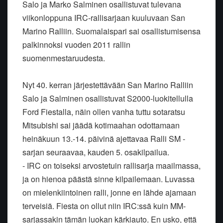
Salo ja Marko Salminen osallistuvat tulevana
viikonloppuna IRC-rallisarjaan kuuluvaan San
Marino Ralliin. Suomalaispari sai osallistumisensa
palkinnoksi vuoden 2011 rallin
suomenmestaruudesta.
Nyt 40. kerran järjestettävään San Marino Ralliin
Salo ja Salminen osallistuvat S2000-luokitellulla
Ford Fiestalla, näin ollen vanha tuttu sotaratsu
Mitsubishi sai jäädä kotimaahan odottamaan
heinäkuun 13.-14. päivinä ajettavaa Ralli SM -
sarjan seuraavaa, kauden 5. osakilpailua.
- IRC on toiseksi arvostetuin rallisarja maailmassa,
ja on hienoa päästä sinne kilpailemaan. Luvassa
on mielenkiintoinen ralli, jonne en lähde ajamaan
terveisiä. Fiesta on ollut niin IRC:ssä kuin MM-
sarjassakin tämän luokan kärkiauto. En usko, että