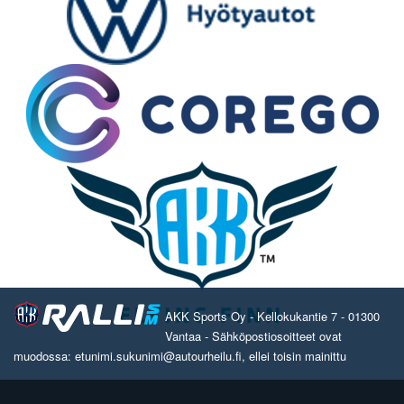
AKK Sports Oy - Kellokukantie 7 - 01300
Vantaa - Sähköpostiosoitteet ovat
muodossa: etunimi.sukunimi@autourheilu.fi, ellei toisin mainittu