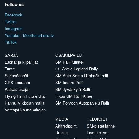
Follow us
Facebook
Twitter
Instagram
Youtube - Moottoriurheilu.tv
TikTok
SARJA
OSAKILPAILUT
Luokat ja kilpailijat
SM Ralli Mikkeli
Tiimit
61. Arctic Lapland Rally
Sarjasäännöt
SM Auto Sorsa Riihimäki-ralli
GPS-seuranta
SM Imatra Ralli
Katsastusajat
SM Jyväskylä Ralli
Flying Finn Future Star
Fixus SM Ralli Kitee
Hannu Mikkolan malja
SM Porvoon Autopalvelu Ralli
Voittajat kautta aikojen
MEDIA
TULOKSET
Akkreditointi
SM-pistetilanne
Uutiset
Livetulokset