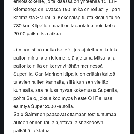
erikoiskokeille, joita kisassa on yhteensä 13. EK-
kilometrejä on luvassa 190, mikä on reilusti yli pari
kotimaista SM-rallia. Kokonaispituutta kisalle tulee
780 km. Kilpailun maali on lauantaina noin kello
20.00 paikallista aikaa.
- Onhan siinä melko iso ero, jos ajatellaan, kuinka
paljon minulla on kilometrejä ajettuna Mitsulla ja
paljonko niitä on kertynyt tähän mennessä
Superilla. San Marinon kilpailu on erittäin tärkeä
tulevien rallien kannalta, sillä kun sen vie läpi
kunnialla, saa reilusti hyvää kokemusta Superilla,
pohtii Salo, joka aikoo myös Neste Oil Rallissa
esiintyä Super 2000 -autolla.
Salo-Salminen pääsevät ottamaan testituntumaa
autoon ennen rallia ajettavalla shakedown-
pätkällä torstaina.