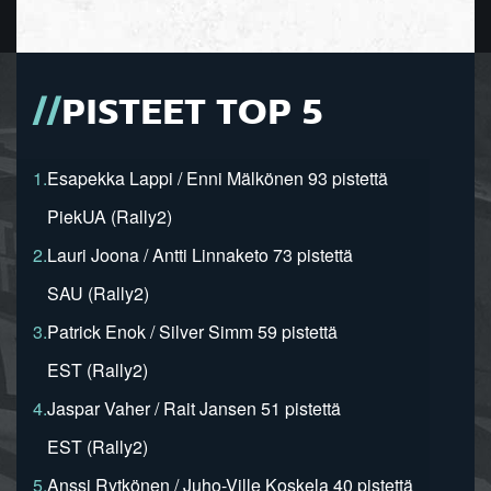
PISTEET TOP 5
1.
Esapekka Lappi / Enni Mälkönen 93 pistettä
PiekUA (Rally2)
2.
Lauri Joona / Antti Linnaketo 73 pistettä
SAU (Rally2)
3.
Patrick Enok / Silver Simm 59 pistettä
EST (Rally2)
4.
Jaspar Vaher / Rait Jansen 51 pistettä
EST (Rally2)
5.
Anssi Rytkönen / Juho-Ville Koskela 40 pistettä