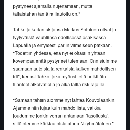
pystyneet ajamalla nujertamaan, mutta
tällaistahan tämä ralliautoilu on."
Tahko ja kartanlukijansa Markus Soininen olivat jo
tyytyväisiä vauhtiinsa edellisessä osakisassa
Lapualla ja erityisesti pariin viimeiseen pätkään.
"Todettiin yhdessä, että nyt ei oltaisiin yhtään
kovempaa enää pystyneet tulemaan. Onnistuimme
saamaan autoista ja renkaista kaiken mahdollisen
irti", kertasi Tahko, joka myönsi, että hetkittäin
tilanteet alkoivat olla jo aika lailla riskirajoilla.
"Samaan tahtiin aiomme nyt lähteä Kouvolaankin.
Ajamme niin lujaa kuin mahdollista, vaikka
joudumme jonkin verran antamaan ´tasoitusta´,
sillä olemme kärkiautoista ainoa N-ryhmäläinen."