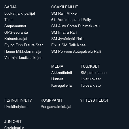
SARJA
OSAKILPAILUT
Luokat ja kilpailijat
SM Ralli Mikkeli
Tiimit
61. Arctic Lapland Rally
Sarjasäännöt
SM Auto Sorsa Riihimäki-ralli
GPS-seuranta
SM Imatra Ralli
Katsastusajat
SM Jyväskylä Ralli
Flying Finn Future Star
Fixus SM Ralli Kitee
Hannu Mikkolan malja
SM Porvoon Autopalvelu Ralli
Voittajat kautta aikojen
MEDIA
TULOKSET
Akkreditointi
SM-pistetilanne
Uutiset
Livetulokset
Kuvagalleria
Tulosarkisto
FLYINGFINN.TV
KUMPPANIT
YHTEYSTIEDOT
Livelähetykset
Rengasvalmistajat
JUNIORIT
Osakilpailut