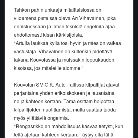
Tahkon pahin uhkaaja mitalitaistossa on
viidentenä pisteissä oleva Ari Vihavainen, joka
onnistuessaan ja ilman teknisiä ongelmia ajaa
ehdottomasti kisan kärkisijoista.
"Artulla laukkaa kyllä tosi hyvin ja mies on vaikea
vastustaja. Vihavainen on kuitenkin pidettävä
takana Kouvolassa ja muissakin loppukauden
kisoissa, jos mitaleille aiomme."
Kouvolan SM O.K. Auto -rallissa kilpailijat ajavat
perjantaina yhden erikoiskokeen ja lauantaina
neljä kahteen kertaan. Tämä osittain helpottaa
kilpailijoiden nuotittamista, mutta saattaa tuoda
myös yllättäviä ongelmia.
"Rengasrikkojen mahdollisuus kasvaa tietysti, kun
teitä ajetaan kahteen kertaan. Täytyy olla tällä