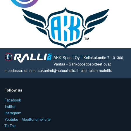
AKK Sports Oy - Kellokukantie 7 - 01300
Vantaa - Sähköpostiosoitteet ovat
muodossa: etunimi.sukunimi@autourheilu.fi, ellei toisin mainittu
Follow us
Facebook
Twitter
Instagram
Youtube - Moottoriurheilu.tv
TikTok