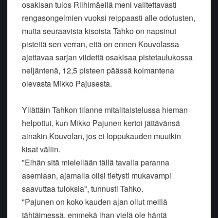
osakisan tulos Riihimäellä meni valitettavasti
rengasongelmien vuoksi reippaasti alle odotusten,
mutta seuraavista kisoista Tahko on napsinut
pisteitä sen verran, että on ennen Kouvolassa
ajettavaa sarjan viidettä osakisaa pistetaulukossa
neljäntenä, 12,5 pisteen päässä kolmantena
olevasta Mikko Pajusesta.
Yllättäin Tahkon tilanne mitalitaistelussa hieman
helpottui, kun Mikko Pajunen kertoi jättävänsä
ainakin Kouvolan, jos ei loppukauden muutkin
kisat väliin.
"Eihän sitä mielellään tällä tavalla paranna
asemiaan, ajamalla olisi tietysti mukavampi
saavuttaa tuloksia", tunnusti Tahko.
"Pajunen on koko kauden ajan ollut meillä
tähtäimessä, emmekä ihan vielä ole häntä