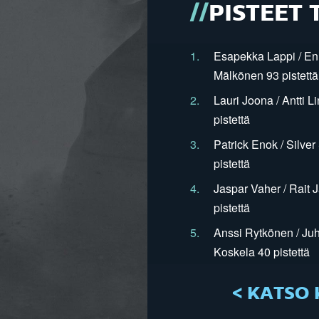
PISTEET 
1.
Esapekka Lappi / En
Mälkönen 93 pistettä
2.
Lauri Joona / Antti L
pistettä
3.
Patrick Enok / Silve
pistettä
4.
Jaspar Vaher / Rait 
pistettä
5.
Anssi Rytkönen / Juh
Koskela 40 pistettä
< KATSO 