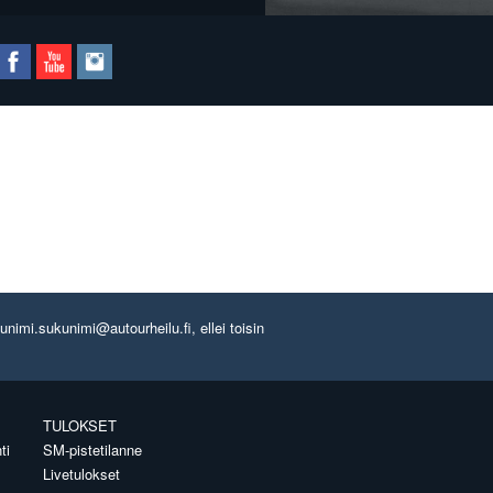
imi.sukunimi@autourheilu.fi, ellei toisin
TULOKSET
ti
SM-pistetilanne
Livetulokset