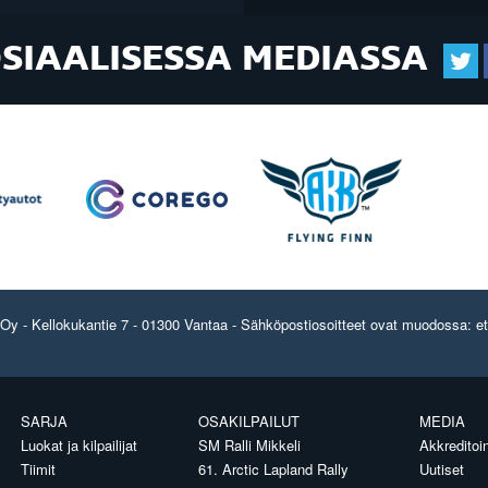
OSIAALISESSA MEDIASSA
y - Kellokukantie 7 - 01300 Vantaa - Sähköpostiosoitteet ovat muodossa: etun
SARJA
OSAKILPAILUT
MEDIA
Luokat ja kilpailijat
SM Ralli Mikkeli
Akkreditoin
Tiimit
61. Arctic Lapland Rally
Uutiset