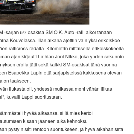
M -sarjan 5/7 osakisa SM O.K. Auto -ralli alkoi tänään
aina Kouvolassa. Illan aikana ajettiin vain yksi erikoiskoe
en rallicross-radalla. Kilometrin mittaisella erikoiskokeella
an ajan kirjautti Laihian Joni Nikko, joka yhden sekunnin
yksen erolla jätti sekä kaikki SM-osakisat tänä vuonna
neen Esapekka Lapin että sarjapisteissä kakkosena olevan
alon taakseen.
ävän liukasta oli, yhdessä mutkassa meni vähän liikaa
i", kuvaili Lappi suoritustaan.
ämmästeli hyvää aikaansa, sillä mies kertoi
tautumisen kisaan jääneen aika kehnoksi.
än pystyin silti rentoon suoritukseen, ja hyvä aikahan siitä