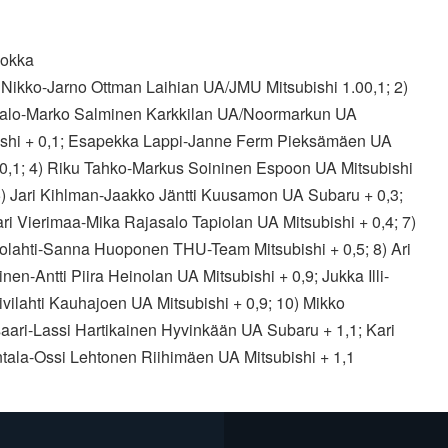
okka
 Nikko-Jarno Ottman Laihian UA/JMU Mitsubishi 1.00,1; 2)
alo-Marko Salminen Karkkilan UA/Noormarkun UA
ishi + 0,1; Esapekka Lappi-Janne Ferm Pieksämäen UA
 0,1; 4) Riku Tahko-Markus Soininen Espoon UA Mitsubishi
 5) Jari Kihlman-Jaakko Jäntti Kuusamon UA Subaru + 0,3;
ri Vierimaa-Mika Rajasalo Tapiolan UA Mitsubishi + 0,4; 7)
uolahti-Sanna Huoponen THU-Team Mitsubishi + 0,5; 8) Ari
nen-Antti Piira Heinolan UA Mitsubishi + 0,9; Jukka Illi-
vilahti Kauhajoen UA Mitsubishi + 0,9; 10) Mikko
aari-Lassi Hartikainen Hyvinkään UA Subaru + 1,1; Kari
ntala-Ossi Lehtonen Riihimäen UA Mitsubishi + 1,1