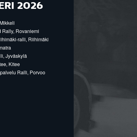
ERI 2026
Mikkeli
d Rally, Rovaniemi
himäki-ralli, Riihimäki
matra
i, Jyväskylä
ee, Kitee
alvelu Ralli, Porvoo