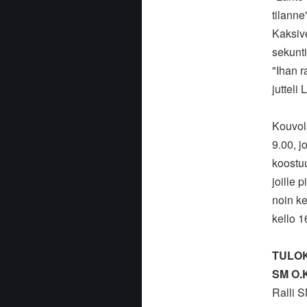
tilanne
Kaksiv
sekunti
"Ihan r
jutteli 
Kouvol
9.00, jo
koostuu
joille 
noin ke
kello 1
TULO
SM O.K.
Ralli S