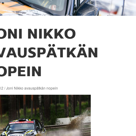
ONI NIKKO
VAUSPÄTKÄN
OPEIN
12 / Joni Nikko avauspätkän nopein