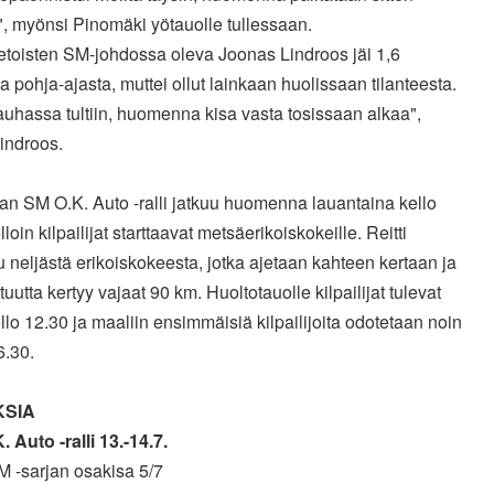
", myönsi Pinomäki yötauolle tullessaan.
etoisten SM-johdossa oleva Joonas Lindroos jäi 1,6
a pohja-ajasta, muttei ollut lainkaan huolissaan tilanteesta.
auhassa tultiin, huomenna kisa vasta tosissaan alkaa",
Lindroos.
an SM O.K. Auto -ralli jatkuu huomenna lauantaina kello
lloin kilpailijat starttaavat metsäerikoiskokeille. Reitti
 neljästä erikoiskokeesta, jotka ajetaan kahteen kertaan ja
pituutta kertyy vajaat 90 km. Huoltotauolle kilpailijat tulevat
llo 12.30 ja maaliin ensimmäisiä kilpailijoita odotetaan noin
6.30.
KSIA
 Auto -ralli 13.-14.7.
M -sarjan osakisa 5/7