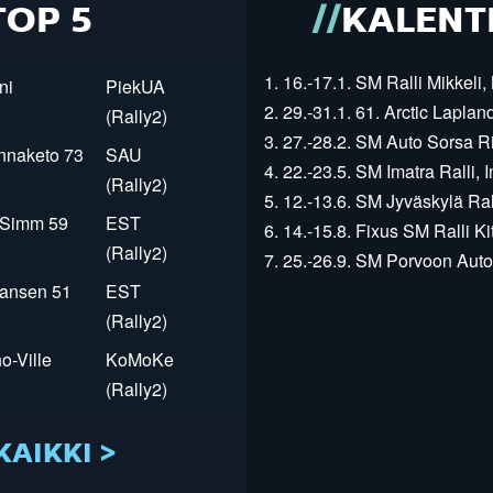
TOP 5
KALENT
1. 16.-17.1. SM Ralli Mikkeli, 
ni
PiekUA
2. 29.-31.1. 61. Arctic Laplan
(Rally2)
3. 27.-28.2. SM Auto Sorsa Rii
innaketo 73
SAU
4. 22.-23.5. SM Imatra Ralli, I
(Rally2)
5. 12.-13.6. SM Jyväskylä Rall
r Simm 59
EST
6. 14.-15.8. Fixus SM Ralli Kit
(Rally2)
7. 25.-26.9. SM Porvoon Autop
Jansen 51
EST
(Rally2)
o-Ville
KoMoKe
(Rally2)
KAIKKI >