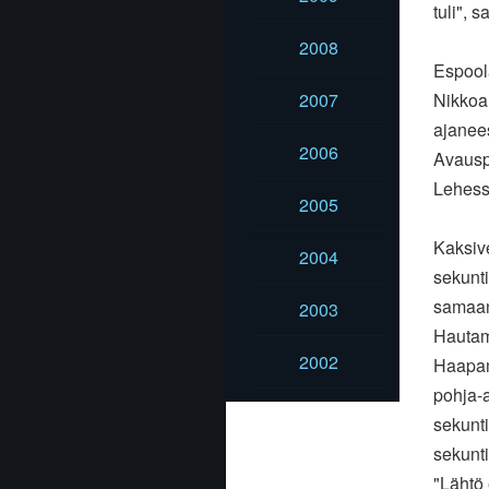
tuli", 
2008
Espoola
2007
Nikkoa
ajanee
2006
Avausp
Lehessa
2005
Kaksive
2004
sekunti
samaan
2003
Hautam
2002
Haapam
pohja-a
sekunti
sekunti
"Lähtö 