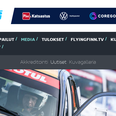
PAILUT
MEDIA
TULOKSET
FLYINGFINN.TV
K
T
Akkreditointi
Uutiset
Kuvagalleria