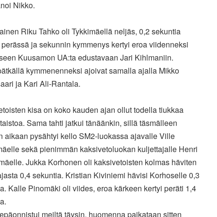
sanoi Nikko.
inen Riku Tahko oli Tykkimäellä neljäs, 0,2 sekuntia
 perässä ja sekunnin kymmenys kertyi eroa viidenneksi
seen Kuusamon UA:ta edustavaan Jari Kihlmaniin.
ätkällä kymmenenneksi ajoivat samalla ajalla Mikko
ari ja Kari Ali-Rantala.
toisten kisa on koko kauden ajan ollut todella tiukkaa
taistoa. Sama tahti jatkui tänäänkin, sillä täsmälleen
 aikaan pysähtyi kello SM2-luokassa ajavalle Ville
äelle sekä pienimmän kaksivetoluokan kuljettajalle Henri
äelle. Jukka Korhonen oli kaksivetoisten kolmas häviten
jasta 0,4 sekuntia. Kristian Kiviniemi hävisi Korhoselle 0,3
a. Kalle Pinomäki oli viides, eroa kärkeen kertyi peräti 1,4
a.
epäonnistui meiltä täysin, huomenna paikataan sitten