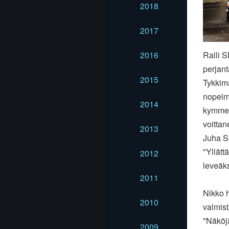
2018
2017
2016
Ralli S
perjant
2015
Tykkimä
nopeimm
2014
kymmen
voitta
2013
Juha S
"Yllätt
2012
leveäks
2011
Nikko h
2010
valmis
"Näköjä
2009