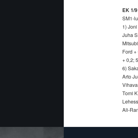
EK 1/9
SM1-lu
1) Joni
Juha S
Mitsub
Ford +
+ 0,2;
6) Saka
Arto J
Vihavai
Tomi Ki
Lehess
Ali-Ra