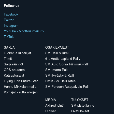
Follow us
Facebook
Twitter
Instagram
Youtube - Moottoriurheilu.tv
TikTok
SARJA
OSAKILPAILUT
Luokat ja kilpailijat
SM Ralli Mikkeli
Tiimit
61. Arctic Lapland Rally
Sarjasäännöt
SM Auto Sorsa Riihimäki-ralli
GPS-seuranta
SM Imatra Ralli
Katsastusajat
SM Jyväskylä Ralli
Flying Finn Future Star
Fixus SM Ralli Kitee
Hannu Mikkolan malja
SM Porvoon Autopalvelu Ralli
Voittajat kautta aikojen
MEDIA
TULOKSET
Akkreditointi
SM-pistetilanne
Uutiset
Livetulokset