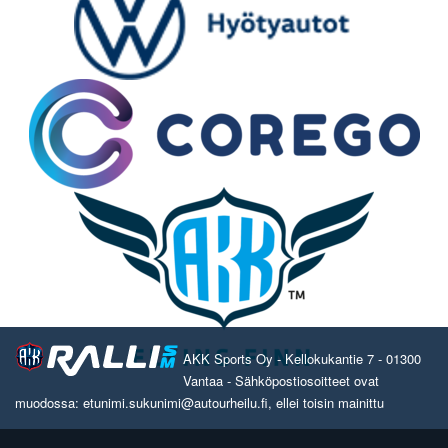
AKK Sports Oy - Kellokukantie 7 - 01300
Vantaa - Sähköpostiosoitteet ovat
muodossa: etunimi.sukunimi@autourheilu.fi, ellei toisin mainittu