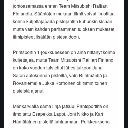
johtoasemassa ennen Team Mitsubishi Ralliart
Finlandia. Sääntöjen mukaan tiimit voivat ilmoittaa
kolme kuljettajaparia pistejahtiin kuhunkin kisaan,
mutta vain kahden parhaimman tuloksen mukaiset
tiimipisteet lisätään pistesaldoon.
Printsportin 1-joukkueeseen on aina riittänyt kolme
kuljettajaa, mutta Team Mitsubishi Ralliart Finland
on koko vuoden taistellut lähes tulkoon Juha
Salon autokunnan pisteillä, vain Riihimäellä ja
Rovaniemellä Jukka Korhonen oli tiimin toinen
pisteistä ajanut.
Merikarvialla sama linja jatkuu; Printsportilta on
ilmoitettu Esapekka Lappi, Joni Nikko ja Kari
Hämäläinen pisteitä jahtaamaan. Poikkeuksena