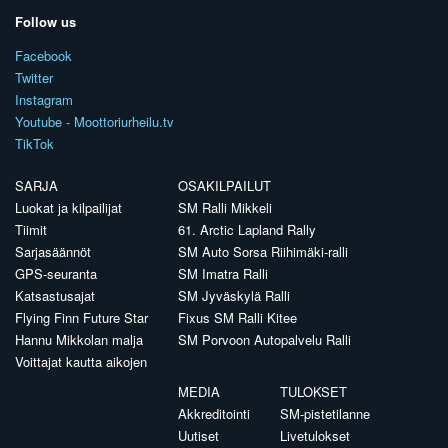
Follow us
Facebook
Twitter
Instagram
Youtube - Moottoriurheilu.tv
TikTok
SARJA
OSAKILPAILUT
Luokat ja kilpailijat
SM Ralli Mikkeli
Tiimit
61. Arctic Lapland Rally
Sarjasäännöt
SM Auto Sorsa Riihimäki-ralli
GPS-seuranta
SM Imatra Ralli
Katsastusajat
SM Jyväskylä Ralli
Flying Finn Future Star
Fixus SM Ralli Kitee
Hannu Mikkolan malja
SM Porvoon Autopalvelu Ralli
Voittajat kautta aikojen
MEDIA
TULOKSET
Akkreditointi
SM-pistetilanne
Uutiset
Livetulokset