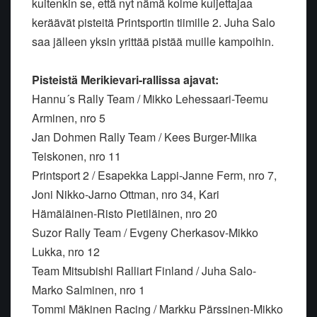
kuitenkin se, että nyt nämä kolme kuljettajaa
keräävät pisteitä Printsportin tiimille 2. Juha Salo
saa jälleen yksin yrittää pistää muille kampoihin.
Pisteistä Merikievari-rallissa ajavat:
Hannu´s Rally Team / Mikko Lehessaari-Teemu
Arminen, nro 5
Jan Dohmen Rally Team / Kees Burger-Miika
Teiskonen, nro 11
Printsport 2 / Esapekka Lappi-Janne Ferm, nro 7,
Joni Nikko-Jarno Ottman, nro 34, Kari
Hämäläinen-Risto Pietiläinen, nro 20
Suzor Rally Team / Evgeny Cherkasov-Mikko
Lukka, nro 12
Team Mitsubishi Ralliart Finland / Juha Salo-
Marko Salminen, nro 1
Tommi Mäkinen Racing / Markku Pärssinen-Mikko