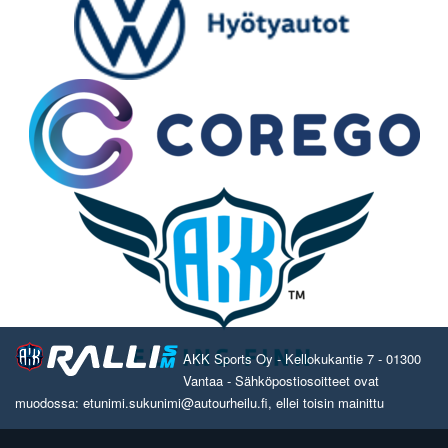
AKK Sports Oy - Kellokukantie 7 - 01300
Vantaa - Sähköpostiosoitteet ovat
muodossa: etunimi.sukunimi@autourheilu.fi, ellei toisin mainittu