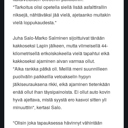
"Tarkoitus olisi opetella siellä lisää asfalttirallin
niksejä, nähtäväksi jää vielä, ajetaanko muitakin
vielä loppukaudesta."
Juha Salo-Marko Salminen sijoittuivat tänään
kakkoseksi Lapin jälkeen, mutta viimeisellä 44-
kilometrisellä erikoiskokeella vielä tapahtui eikä
kakkoseksi ajaminen aivan varmaa ollut.
"Aika rankka pätkä oli. Meillä meni suunnilleen
puolivälin paikkeilla vetoakselin hypyn
jälkiseurauksena rikki, eikä ajaminen tietenkään
enää ollut ihan täysipainoista. Ei ollut auto kovin
hyvä ajettava, mistä syystä ero kasvoi sitten yli
minuuttiin", kertasi Salo.
"Olisin joka tapauksessa hävinnyt vähintään