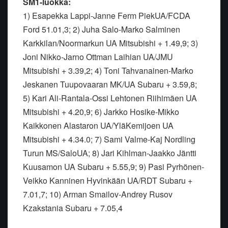
SM1-luokka:
1) Esapekka Lappi-Janne Ferm PiekUA/FCDA
Ford 51.01,3; 2) Juha Salo-Marko Salminen
Karkkilan/Noormarkun UA Mitsubishi + 1.49,9; 3)
Joni Nikko-Jarno Ottman Laihian UA/JMU
Mitsubishi + 3.39,2; 4) Toni Tahvanainen-Marko
Jeskanen Tuupovaaran MK/UA Subaru + 3.59,8;
5) Kari Ali-Rantala-Ossi Lehtonen Riihimäen UA
Mitsubishi + 4.20,9; 6) Jarkko Hosike-Mikko
Kaikkonen Alastaron UA/YläKemijoen UA
Mitsubishi + 4.34.0; 7) Sami Valme-Kaj Nordling
Turun MS/SaloUA; 8) Jari Kihlman-Jaakko Jäntti
Kuusamon UA Subaru + 5.55,9; 9) Pasi Pyrhönen-
Veikko Kanninen Hyvinkään UA/RDT Subaru +
7.01,7; 10) Arman Smailov-Andrey Rusov
Kzakstania Subaru + 7.05,4