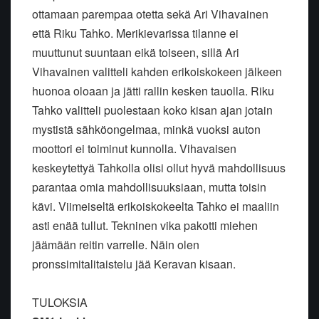
ottamaan parempaa otetta sekä Ari Vihavainen
että Riku Tahko. Merikievarissa tilanne ei
muuttunut suuntaan eikä toiseen, sillä Ari
Vihavainen valitteli kahden erikoiskokeen jälkeen
huonoa oloaan ja jätti rallin kesken tauolla. Riku
Tahko valitteli puolestaan koko kisan ajan jotain
mystistä sähköongelmaa, minkä vuoksi auton
moottori ei toiminut kunnolla. Vihavaisen
keskeytettyä Tahkolla olisi ollut hyvä mahdollisuus
parantaa omia mahdollisuuksiaan, mutta toisin
kävi. Viimeiseltä erikoiskokeelta Tahko ei maaliin
asti enää tullut. Tekninen vika pakotti miehen
jäämään reitin varrelle. Näin olen
pronssimitalitaistelu jää Keravan kisaan.
TULOKSIA