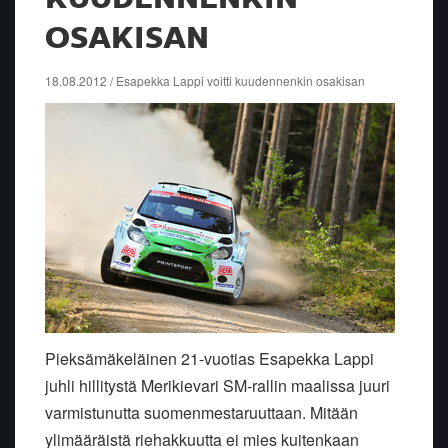
OSAKISAN
18.08.2012 / Esapekka Lappi voitti kuudennenkin osakisan
Pieksämäkeläinen 21-vuotias Esapekka Lappi
juhli hillitystä Merikievari SM-rallin maalissa juuri
varmistunutta suomenmestaruuttaan. Mitään
ylimääräistä riehakkuutta ei mies kuitenkaan