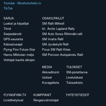
Youtube - Moottoriurheilu.tv
TikTok
SARJA
OSAKILPAILUT
Luokat ja kilpailijat
SM Ralli Mikkeli
Tiimit
61. Arctic Lapland Rally
Sarjasäännöt
SM Auto Sorsa Riihimäki-ralli
GPS-seuranta
SM Imatra Ralli
Katsastusajat
SM Jyväskylä Ralli
Flying Finn Future Star
Fixus SM Ralli Kitee
Hannu Mikkolan malja
SM Porvoon Autopalvelu Ralli
Voittajat kautta aikojen
MEDIA
TULOKSET
Akkreditointi
SM-pistetilanne
Uutiset
Livetulokset
Kuvagalleria
Tulosarkisto
FLYINGFINN.TV
KUMPPANIT
YHTEYSTIEDOT
Livelähetykset
Rengasvalmistajat