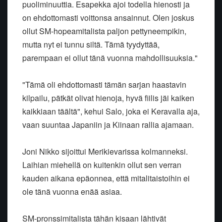
puoliminuuttia. Esapekka ajoi todella hienosti ja
on ehdottomasti voittonsa ansainnut. Olen joskus
ollut SM-hopeamitalista paljon pettyneempikin,
mutta nyt ei tunnu siltä. Tämä tyydyttää,
parempaan ei ollut tänä vuonna mahdollisuuksia."
"Tämä oli ehdottomasti tämän sarjan haastavin
kilpailu, pätkät olivat hienoja, hyvä fiilis jäi kaiken
kaikkiaan täältä", kehui Salo, joka ei Keravalla aja,
vaan suuntaa Japaniin ja Kiinaan rallia ajamaan.
Joni Nikko sijoittui Merikievarissa kolmanneksi.
Laihian miehellä on kuitenkin ollut sen verran
kauden aikana epäonnea, että mitalitaistoihin ei
ole tänä vuonna enää asiaa.
SM-pronssimitalista tähän kisaan lähtivät