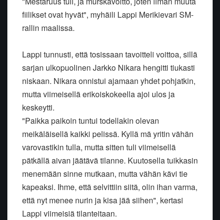
"Mestaruus tuli, ja murskavoitto, joten ilman muuta
fiilikset ovat hyvät", myhäili Lappi Merikievari SM-
rallin maalissa.
Lappi tunnusti, että tosissaan tavoitteli voittoa, sillä
sarjan ulkopuolinen Jarkko Nikara hengitti tiukasti
niskaan. Nikara onnistui ajamaan yhdet pohjatkin,
mutta viimeisellä erikoiskokeella ajoi ulos ja
keskeytti.
"Paikka paikoin tuntui todellakin olevan
meikäläisellä kaikki pelissä. Kyllä mä yritin vähän
varovastikin tulla, mutta sitten tuli viimeisellä
pätkällä aivan jäätävä tilanne. Kuutosella tuikkasin
menemään sinne mutkaan, mutta vähän kävi tie
kapeaksi. Ihme, että selvittiin siitä, olin ihan varma,
että nyt menee nurin ja kisa jää siihen", kertasi
Lappi viimeisiä tilanteitaan.