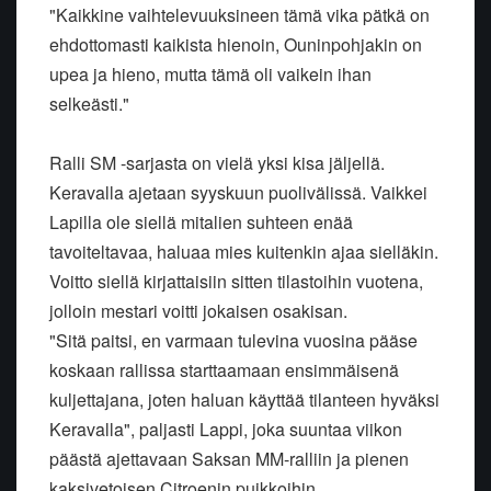
"Kaikkine vaihtelevuuksineen tämä vika pätkä on
ehdottomasti kaikista hienoin, Ouninpohjakin on
upea ja hieno, mutta tämä oli vaikein ihan
selkeästi."
Ralli SM -sarjasta on vielä yksi kisa jäljellä.
Keravalla ajetaan syyskuun puolivälissä. Vaikkei
Lapilla ole siellä mitalien suhteen enää
tavoiteltavaa, haluaa mies kuitenkin ajaa sielläkin.
Voitto siellä kirjattaisiin sitten tilastoihin vuotena,
jolloin mestari voitti jokaisen osakisan.
"Sitä paitsi, en varmaan tulevina vuosina pääse
koskaan rallissa starttaamaan ensimmäisenä
kuljettajana, joten haluan käyttää tilanteen hyväksi
Keravalla", paljasti Lappi, joka suuntaa viikon
päästä ajettavaan Saksan MM-ralliin ja pienen
kaksivetoisen Citroenin puikkoihin.