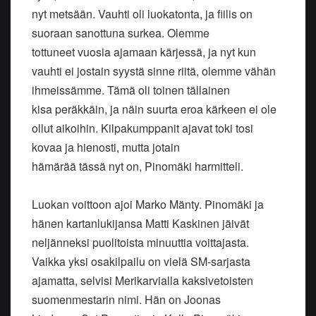
nyt metsään. Vauhti oli luokatonta, ja fiilis on
suoraan sanottuna surkea. Olemme
tottuneet vuosia ajamaan kärjessä, ja nyt kun
vauhti ei jostain syystä sinne riitä, olemme vähän
ihmeissämme. Tämä oli toinen tällainen
kisa peräkkäin, ja näin suurta eroa kärkeen ei ole
ollut aikoihin. Kilpakumppanit ajavat toki tosi
kovaa ja hienosti, mutta jotain
hämärää tässä nyt on, Pinomäki harmitteli.
Luokan voittoon ajoi Marko Mänty. Pinomäki ja
hänen kartanlukijansa Matti Kaskinen jäivät
neljänneksi puolitoista minuuttia voittajasta.
Vaikka yksi osakilpailu on vielä SM-sarjasta
ajamatta, selvisi Merikarvialla kaksivetoisten
suomenmestarin nimi. Hän on Joonas