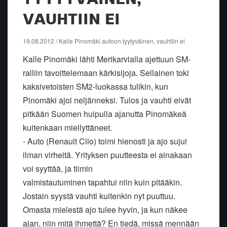
VAUHTIIN EI
19.08.2012 / Kalle Pinomäki autoon tyytyväinen, vauhtiin ei
Kalle Pinomäki lähti Merikarvialla ajettuun SM-
ralliin tavoittelemaan kärkisijoja. Sellainen toki
kaksivetoisten SM2-luokassa tulikin, kun
Pinomäki ajoi neljänneksi. Tulos ja vauhti eivät
pitkään Suomen huipulla ajanutta Pinomäkeä
kuitenkaan miellyttäneet.
- Auto (Renault Clio) toimi hienosti ja ajo sujui
ilman virheitä. Yrityksen puutteesta ei ainakaan
voi syyttää, ja tiimin
valmistautuminen tapahtui niin kuin pitääkin.
Jostain syystä vauhti kuitenkin nyt puuttuu.
Omasta mielestä ajo tulee hyvin, ja kun näkee
ajan, niin mitä ihmettä? En tiedä, missä mennään