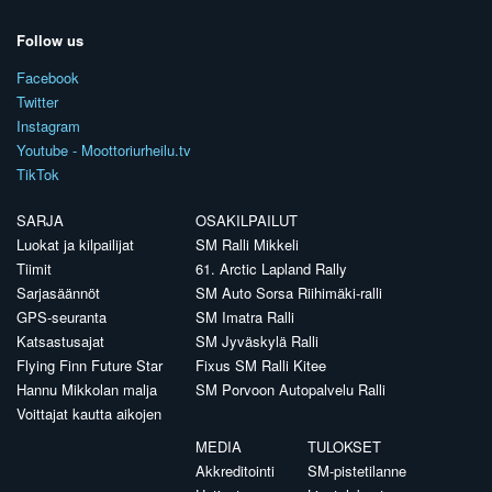
Follow us
Facebook
Twitter
Instagram
Youtube - Moottoriurheilu.tv
TikTok
SARJA
OSAKILPAILUT
Luokat ja kilpailijat
SM Ralli Mikkeli
Tiimit
61. Arctic Lapland Rally
Sarjasäännöt
SM Auto Sorsa Riihimäki-ralli
GPS-seuranta
SM Imatra Ralli
Katsastusajat
SM Jyväskylä Ralli
Flying Finn Future Star
Fixus SM Ralli Kitee
Hannu Mikkolan malja
SM Porvoon Autopalvelu Ralli
Voittajat kautta aikojen
MEDIA
TULOKSET
Akkreditointi
SM-pistetilanne