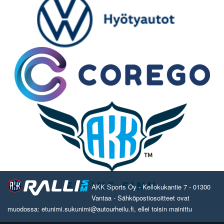
AKK Sports Oy - Kellokukantie 7 - 01300
Vantaa - Sähköpostiosoitteet ovat
muodossa: etunimi.sukunimi@autourheilu.fi, ellei toisin mainittu