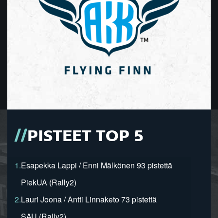
PISTEET TOP 5
1.
Esapekka Lappi / Enni Mälkönen 93 pistettä
PiekUA (Rally2)
2.
Lauri Joona / Antti Linnaketo 73 pistettä
SAU (Rally2)