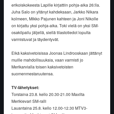
erikoiskokeesta Lapille kirjattiin pohja-aika 26:lla.
Juha Salo on yltänyt kahdeksaan, Jarkko Nikara
kolmeen, Mikko Pajunen kahteen ja Joni Nikolle
on kirjattu yksi pohja-aika. Toki vielä on yksi SM-
osakilpailu jäljellä, siellä tilastotiedot lopulta
varmistuvat ja täydentyvät.
Eikä kaksivetoisissa Joonas Lindrooskaan jättänyt
muille mahdollisuuksia, vaan varmisti jo
Merikarvialla toisen kaksivetoisten
suomenmestaruutensa.
TV-lähetykset:
Torstaina 23.8. kello 20.30-21.00 Maxilta
Merikievari SM-ralli
Lauantaina 25.8. kello 12.00-12.30 MTV3-