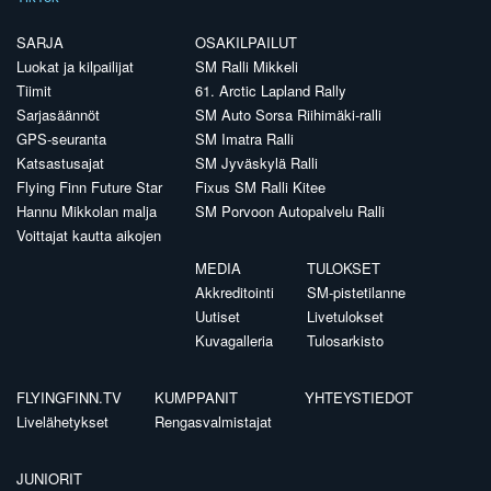
SARJA
OSAKILPAILUT
Luokat ja kilpailijat
SM Ralli Mikkeli
Tiimit
61. Arctic Lapland Rally
Sarjasäännöt
SM Auto Sorsa Riihimäki-ralli
GPS-seuranta
SM Imatra Ralli
Katsastusajat
SM Jyväskylä Ralli
Flying Finn Future Star
Fixus SM Ralli Kitee
Hannu Mikkolan malja
SM Porvoon Autopalvelu Ralli
Voittajat kautta aikojen
MEDIA
TULOKSET
Akkreditointi
SM-pistetilanne
Uutiset
Livetulokset
Kuvagalleria
Tulosarkisto
FLYINGFINN.TV
KUMPPANIT
YHTEYSTIEDOT
Livelähetykset
Rengasvalmistajat
JUNIORIT