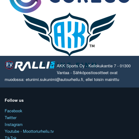
AKK Sports Oy - Kellokukantie 7 - 01300
Vantaa - Sähköpostiosoitteet ovat
muodossa: etunimi.sukunimi@autourheilu.fi, ellei toisin mainittu
Follow us
Facebook
Twitter
Instagram
Youtube - Moottoriurheilu.tv
TikTok