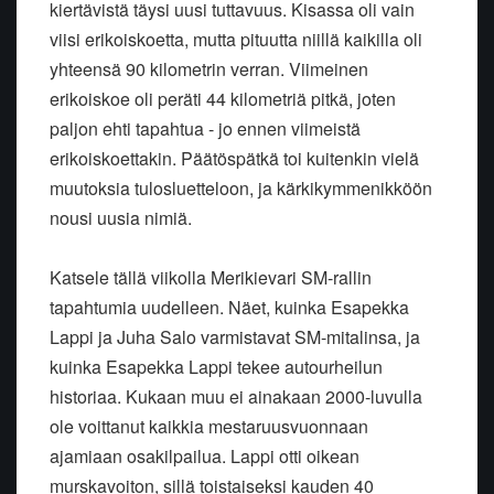
kiertävistä täysi uusi tuttavuus. Kisassa oli vain
viisi erikoiskoetta, mutta pituutta niillä kaikilla oli
yhteensä 90 kilometrin verran. Viimeinen
erikoiskoe oli peräti 44 kilometriä pitkä, joten
paljon ehti tapahtua - jo ennen viimeistä
erikoiskoettakin. Päätöspätkä toi kuitenkin vielä
muutoksia tulosluetteloon, ja kärkikymmenikköön
nousi uusia nimiä.
Katsele tällä viikolla Merikievari SM-rallin
tapahtumia uudelleen. Näet, kuinka Esapekka
Lappi ja Juha Salo varmistavat SM-mitalinsa, ja
kuinka Esapekka Lappi tekee autourheilun
historiaa. Kukaan muu ei ainakaan 2000-luvulla
ole voittanut kaikkia mestaruusvuonnaan
ajamiaan osakilpailua. Lappi otti oikean
murskavoiton, sillä toistaiseksi kauden 40